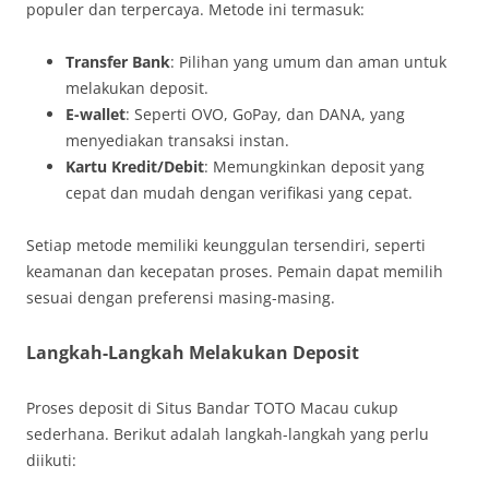
populer dan terpercaya. Metode ini termasuk:
Transfer Bank
: Pilihan yang umum dan aman untuk
melakukan deposit.
E-wallet
: Seperti OVO, GoPay, dan DANA, yang
menyediakan transaksi instan.
Kartu Kredit/Debit
: Memungkinkan deposit yang
cepat dan mudah dengan verifikasi yang cepat.
Setiap metode memiliki keunggulan tersendiri, seperti
keamanan dan kecepatan proses. Pemain dapat memilih
sesuai dengan preferensi masing-masing.
Langkah-Langkah Melakukan Deposit
Proses deposit di Situs Bandar TOTO Macau cukup
sederhana. Berikut adalah langkah-langkah yang perlu
diikuti: