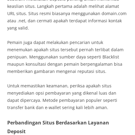
keaslian situs. Langkah pertama adalah melihat alamat
URL situs. Situs resmi biasanya menggunakan domain.com
atau .net, dan cermati apakah terdapat informasi kontak
yang valid.
Pemain juga dapat melakukan pencarian untuk
menemukan apakah situs tersebut pernah terlibat dalam
penipuan. Menggunakan sumber daya seperti Blacklist
maupun konsultasi dengan pemain berpengalaman bisa
memberikan gambaran mengenai reputasi situs.
Untuk memastikan keamanan, periksa apakah situs
menyediakan opsi pembayaran yang dikenal luas dan
dapat dipercaya. Metode pembayaran populer seperti
transfer bank dan e-wallet sering kali lebih aman.
Perbandingan Situs Berdasarkan Layanan
Deposit