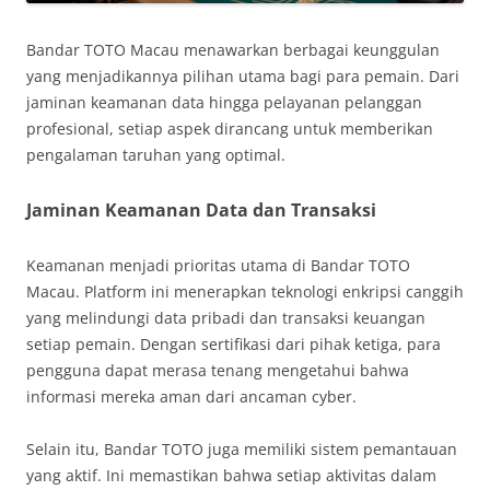
Bandar TOTO Macau menawarkan berbagai keunggulan
yang menjadikannya pilihan utama bagi para pemain. Dari
jaminan keamanan data hingga pelayanan pelanggan
profesional, setiap aspek dirancang untuk memberikan
pengalaman taruhan yang optimal.
Jaminan Keamanan Data dan Transaksi
Keamanan menjadi prioritas utama di Bandar TOTO
Macau. Platform ini menerapkan teknologi enkripsi canggih
yang melindungi data pribadi dan transaksi keuangan
setiap pemain. Dengan sertifikasi dari pihak ketiga, para
pengguna dapat merasa tenang mengetahui bahwa
informasi mereka aman dari ancaman cyber.
Selain itu, Bandar TOTO juga memiliki sistem pemantauan
yang aktif. Ini memastikan bahwa setiap aktivitas dalam