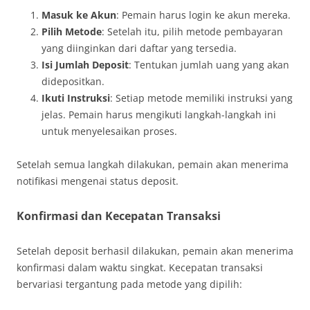
Masuk ke Akun
: Pemain harus login ke akun mereka.
Pilih Metode
: Setelah itu, pilih metode pembayaran
yang diinginkan dari daftar yang tersedia.
Isi Jumlah Deposit
: Tentukan jumlah uang yang akan
didepositkan.
Ikuti Instruksi
: Setiap metode memiliki instruksi yang
jelas. Pemain harus mengikuti langkah-langkah ini
untuk menyelesaikan proses.
Setelah semua langkah dilakukan, pemain akan menerima
notifikasi mengenai status deposit.
Konfirmasi dan Kecepatan Transaksi
Setelah deposit berhasil dilakukan, pemain akan menerima
konfirmasi dalam waktu singkat. Kecepatan transaksi
bervariasi tergantung pada metode yang dipilih: