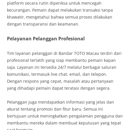
platform secara rutin diperiksa untuk mencegah
kecurangan. Pemain dapat melakukan transaksi tanpa
khawatir, mengetahui bahwa semua proses dilakukan
dengan transparansi dan keamanan.
Pelayanan Pelanggan Profesional
Tim layanan pelanggan di Bandar TOTO Macau terdiri dari
profesional terlatih yang siap membantu pemain kapan
saja. Layanan ini tersedia 24/7 melalui berbagai saluran
komunikasi, termasuk live chat, email, dan telepon.
Dengan respons yang cepat, masalah atau pertanyaan
yang dihadapi pemain dapat teratasi dengan segera.
Pelanggan juga mendapatkan informasi yang jelas dan
akurat tentang promosi dan fitur baru. Semua ini
bertujuan untuk meningkatkan pengalaman pengguna dan
membantu mereka dalam membuat keputusan yang tepat
saat bermain.