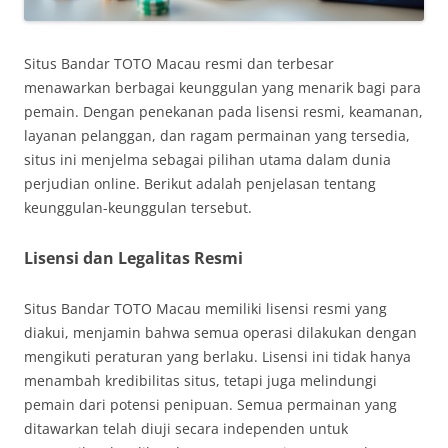
Situs Bandar TOTO Macau resmi dan terbesar
menawarkan berbagai keunggulan yang menarik bagi para
pemain. Dengan penekanan pada lisensi resmi, keamanan,
layanan pelanggan, dan ragam permainan yang tersedia,
situs ini menjelma sebagai pilihan utama dalam dunia
perjudian online. Berikut adalah penjelasan tentang
keunggulan-keunggulan tersebut.
Lisensi dan Legalitas Resmi
Situs Bandar TOTO Macau memiliki lisensi resmi yang
diakui, menjamin bahwa semua operasi dilakukan dengan
mengikuti peraturan yang berlaku. Lisensi ini tidak hanya
menambah kredibilitas situs, tetapi juga melindungi
pemain dari potensi penipuan. Semua permainan yang
ditawarkan telah diuji secara independen untuk