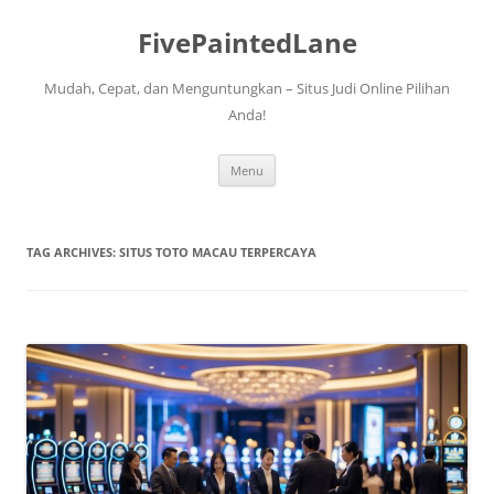
FivePaintedLane
Mudah, Cepat, dan Menguntungkan – Situs Judi Online Pilihan
Anda!
Skip
Menu
to
content
TAG ARCHIVES:
SITUS TOTO MACAU TERPERCAYA