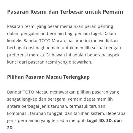
Pasaran Resmi dan Terbesar untuk Pemain
Pasaran resmi yang besar memainkan peran penting
dalam pengalaman bermain bagi pemain togel. Dalam
konteks Bandar TOTO Macau, pasaran ini menyediakan
berbagai opsi bagi pemain untuk memilih sesuai dengan
preferensi mereka. Di bawah ini adalah beberapa aspek
kunci dari pasaran resmi yang ditawarkan.
Pilihan Pasaran Macau Terlengkap
Bandar TOTO Macau menawarkan pilihan pasaran yang
sangat lengkap dan beragam. Pemain dapat memilih
antara berbagai jenis taruhan, termasuk taruhan
kombinasi, taruhan tunggal, dan taruhan sistem. Beberapa
jenis permainan yang tersedia meliputi
togel 4D, 3D, dan
2D
.