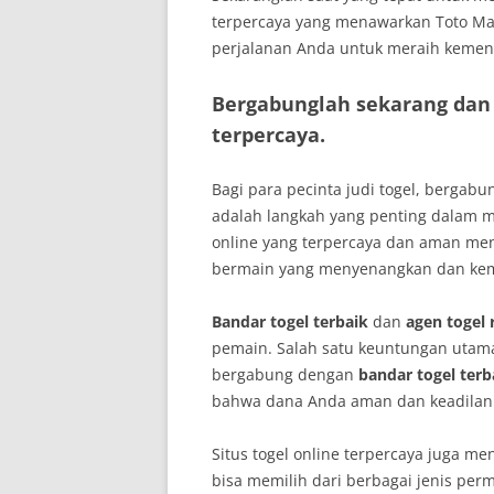
terpercaya yang menawarkan Toto Ma
perjalanan Anda untuk meraih kemen
Bergabunglah sekarang dan 
terpercaya.
Bagi para pecinta judi togel, bergab
adalah langkah yang penting dalam me
online yang terpercaya dan aman me
bermain yang menyenangkan dan kem
Bandar togel terbaik
dan
agen togel 
pemain. Salah satu keuntungan utam
bergabung dengan
bandar togel terb
bahwa dana Anda aman dan keadilan
Situs togel online terpercaya juga m
bisa memilih dari berbagai jenis per