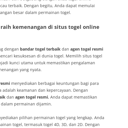
cau terbaik. Dengan begitu, Anda dapat memulai
angan besar dalam permainan togel.
raih kemenangan di situs togel online
ung dengan
bandar togel terbaik
dan
agen togel resmi
ncari kesuksesan di dunia togel. Memilih situs togel
njadi kunci utama untuk memastikan pengalaman
enangan yang nyata.
resmi
menyediakan berbagai keuntungan bagi para
a adalah keamanan dan kepercayaan. Dengan
aik
dan
agen togel resmi
, Anda dapat memastikan
 dalam permainan dijamin.
enyediakan pilihan permainan togel yang lengkap. Anda
mainan togel, termasuk togel 4D, 3D, dan 2D. Dengan