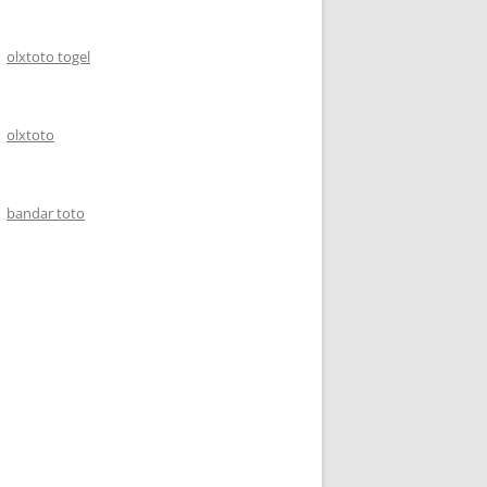
olxtoto togel
olxtoto
bandar toto