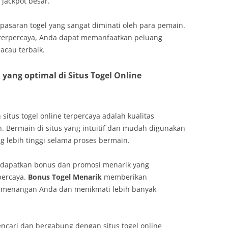
jackpot besar.
 pasaran togel yang sangat diminati oleh para pemain.
e terpercaya, Anda dapat memanfaatkan peluang
acau terbaik.
ang optimal di Situs Togel Online
situs togel online terpercaya adalah kualitas
 Bermain di situs yang intuitif dan mudah digunakan
lebih tinggi selama proses bermain.
ndapatkan bonus dan promosi menarik yang
rpercaya.
Bonus Togel Menarik
memberikan
menangan Anda dan menikmati lebih banyak
ncari dan bergabung dengan situs togel online