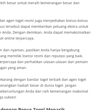
lebih besar untuk meraih kemenangan besar dan
k dan agen togel resmi juga menyediakan bonus-bonus
nus tersebut dapat memberikan peluang ekstra untuk
n Anda. Dengan demikian, Anda dapat memaksimalkan
el online terpercaya.
an dan nyaman, pastikan Anda hanya bergabung
yang memiliki lisensi resmi dan reputasi yang baik.
 terpercaya dan perhatikan ulasan-ulasan dari pemain
ngan yang aman.
sekarang dengan bandar togel terbaik dan agen togel
nangkan hadiah besar di dunia togel. Jangan
 keberuntungan Anda dan raih kemenangan maksimal
ga sukses!
r dengan Bonus Togel Menarik