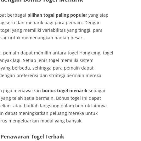
apat berbagai
pilihan togel paling populer
yang siap
g seru dan menarik bagi para pemain. Dengan
ogel yang memiliki variabilitas yang tinggi, para
esar untuk memenangkan hadiah besar.
i, pemain dapat memilih antara togel Hongkong, togel
nyak lagi. Setiap jenis togel memiliki sistem
yang berbeda, sehingga para pemain dapat
dengan preferensi dan strategi bermain mereka.
caya juga menawarkan
bonus togel menarik
sebagai
yang telah setia bermain. Bonus togel ini dapat
lian, atau hadiah langsung dalam bentuk lainnya.
ain dapat meningkatkan peluang mereka untuk
rus mengeluarkan modal yang banyak.
 Penawaran Togel Terbaik