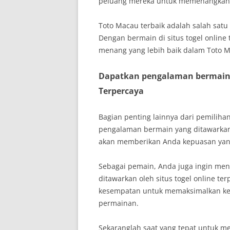
peluang mereka untuk memenangkan 
Toto Macau terbaik adalah salah satu
Dengan bermain di situs togel onlin
menang yang lebih baik dalam Toto M
Dapatkan pengalaman bermain y
Terpercaya
Bagian penting lainnya dari pemilihan 
pengalaman bermain yang ditawarkan.
akan memberikan Anda kepuasan yang 
Sebagai pemain, Anda juga ingin me
ditawarkan oleh situs togel online te
kesempatan untuk memaksimalkan ke
permainan.
Sekaranglah saat yang tepat untuk me