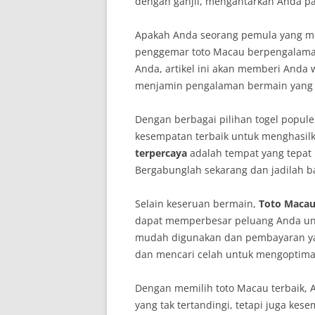
dengan ganjil, mengantarkan Anda pa
Apakah Anda seorang pemula yang m
penggemar toto Macau berpengalaman
Anda, artikel ini akan memberi And
menjamin pengalaman bermain yang 
Dengan berbagai pilihan togel popul
kesempatan terbaik untuk menghasi
terpercaya
adalah tempat yang tepat 
Bergabunglah sekarang dan jadilah b
Selain keseruan bermain,
Toto Macau
dapat memperbesar peluang Anda unt
mudah digunakan dan pembayaran yan
dan mencari celah untuk mengoptim
Dengan memilih toto Macau terbaik,
yang tak tertandingi, tetapi juga 