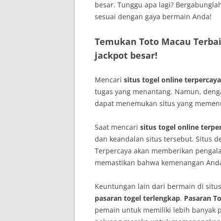
besar. Tunggu apa lagi? Bergabungla
sesuai dengan gaya bermain Anda!
Temukan Toto Macau Terb
jackpot besar!
Mencari
situs togel online terpercaya
tugas yang menantang. Namun, dengan
dapat menemukan situs yang memenu
Saat mencari
situs togel online terpe
dan keandalan situs tersebut. Situs d
Terpercaya akan memberikan pengal
memastikan bahwa kemenangan Anda 
Keuntungan lain dari bermain di situs
pasaran togel terlengkap
.
Pasaran To
pemain untuk memiliki lebih banyak 