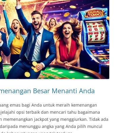
emenangan Besar Menanti Anda
ang emas bagi Anda untuk meraih kemenangan
enjelajahi opsi terbaik dan mencari tahu bagaimana
n memenangkan jackpot yang menggiurkan. Tidak ada
 daripada menunggu angka yang Anda pilih muncul