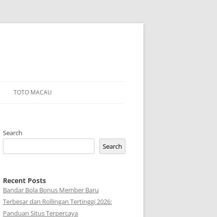
TOTO MACAU
Search
Search
Recent Posts
Bandar Bola Bonus Member Baru
Terbesar dan Rollingan Tertinggi 2026:
Panduan Situs Terpercaya