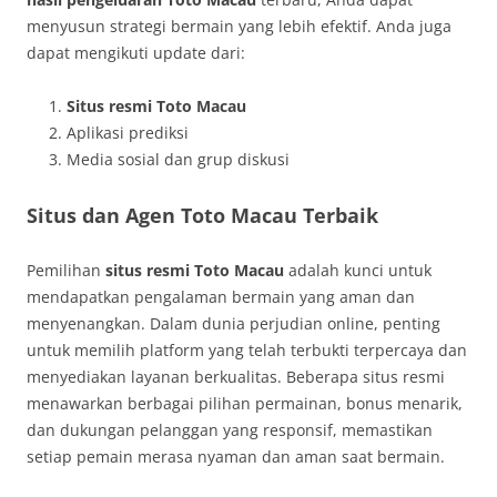
menyusun strategi bermain yang lebih efektif. Anda juga
dapat mengikuti update dari:
Situs resmi Toto Macau
Aplikasi prediksi
Media sosial dan grup diskusi
Situs dan Agen Toto Macau Terbaik
Pemilihan
situs resmi Toto Macau
adalah kunci untuk
mendapatkan pengalaman bermain yang aman dan
menyenangkan. Dalam dunia perjudian online, penting
untuk memilih platform yang telah terbukti terpercaya dan
menyediakan layanan berkualitas. Beberapa situs resmi
menawarkan berbagai pilihan permainan, bonus menarik,
dan dukungan pelanggan yang responsif, memastikan
setiap pemain merasa nyaman dan aman saat bermain.