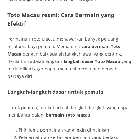
Toto Macau resmi: Cara Bermain yang
Efektif
Permainan Toto Macau menawarkan banyak peluang,
terutama bagi pemula. Memahami
cara bermain Toto
Macau
dengan baik adalah langkah awal yang penting.
Berikut ini adalah langkah-
langkah dasar Toto Macau
yang
perlu diikuti agar dapat memulai permainan dengan
percaya diri.
Langkah-langkah dasar untuk pemula
Untuk pemula, berikut adalah langkah-langkah yang dapat
membantu dalam
bermain Toto Macau
:
Pilih jenis permainan yang ingin dimainkan.
Pelajari aturan serta cara bermain yang berlaku.