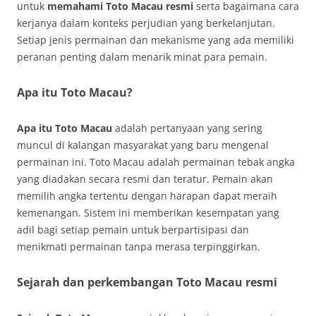
untuk
memahami Toto Macau resmi
serta bagaimana cara
kerjanya dalam konteks perjudian yang berkelanjutan.
Setiap jenis permainan dan mekanisme yang ada memiliki
peranan penting dalam menarik minat para pemain.
Apa itu Toto Macau?
Apa itu Toto Macau
adalah pertanyaan yang sering
muncul di kalangan masyarakat yang baru mengenal
permainan ini. Toto Macau adalah permainan tebak angka
yang diadakan secara resmi dan teratur. Pemain akan
memilih angka tertentu dengan harapan dapat meraih
kemenangan. Sistem ini memberikan kesempatan yang
adil bagi setiap pemain untuk berpartisipasi dan
menikmati permainan tanpa merasa terpinggirkan.
Sejarah dan perkembangan Toto Macau resmi