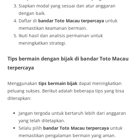
Siapkan modal yang sesuai dan atur anggaran
dengan baik.
Daftar di
bandar Toto Macau terpercaya
untuk
memastikan keamanan bermain.
Ikuti hasil dan analisis permainan untuk
meningkatkan strategi.
Tips bermain dengan bijak di bandar Toto Macau
terpercaya
Menggunakan
tips bermain bijak
dapat meningkatkan
peluang sukses. Berikut adalah beberapa tips yang bisa
diterapkan:
Jangan tergoda untuk bertaruh lebih dari anggaran
yang telah ditetapkan.
Selalu pilih
bandar Toto Macau terpercaya
untuk
memastikan pengalaman bermain yang aman.