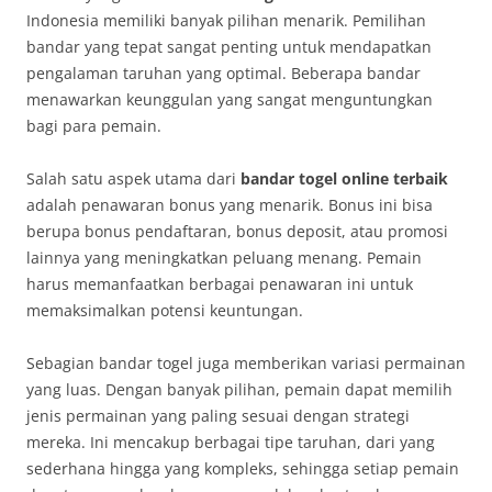
Indonesia memiliki banyak pilihan menarik. Pemilihan
bandar yang tepat sangat penting untuk mendapatkan
pengalaman taruhan yang optimal. Beberapa bandar
menawarkan keunggulan yang sangat menguntungkan
bagi para pemain.
Salah satu aspek utama dari
bandar togel online terbaik
adalah penawaran bonus yang menarik. Bonus ini bisa
berupa bonus pendaftaran, bonus deposit, atau promosi
lainnya yang meningkatkan peluang menang. Pemain
harus memanfaatkan berbagai penawaran ini untuk
memaksimalkan potensi keuntungan.
Sebagian bandar togel juga memberikan variasi permainan
yang luas. Dengan banyak pilihan, pemain dapat memilih
jenis permainan yang paling sesuai dengan strategi
mereka. Ini mencakup berbagai tipe taruhan, dari yang
sederhana hingga yang kompleks, sehingga setiap pemain