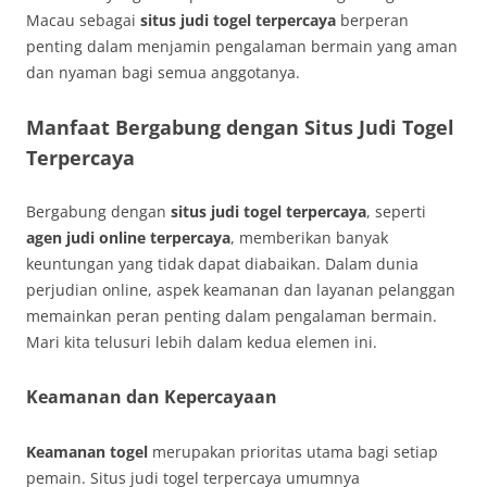
Macau sebagai
situs judi togel terpercaya
berperan
penting dalam menjamin pengalaman bermain yang aman
dan nyaman bagi semua anggotanya.
Manfaat Bergabung dengan Situs Judi Togel
Terpercaya
Bergabung dengan
situs judi togel terpercaya
, seperti
agen judi online terpercaya
, memberikan banyak
keuntungan yang tidak dapat diabaikan. Dalam dunia
perjudian online, aspek keamanan dan layanan pelanggan
memainkan peran penting dalam pengalaman bermain.
Mari kita telusuri lebih dalam kedua elemen ini.
Keamanan dan Kepercayaan
Keamanan togel
merupakan prioritas utama bagi setiap
pemain. Situs judi togel terpercaya umumnya