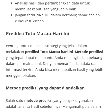
Analisis hasil dan pertimbangkan data untuk
membuat keputusan yang lebih baik.
Jangan terburu-buru dalam bermain; sabar adalah
kunci kesuksesan.
Prediksi Toto Macau Hari Ini
Penting untuk memiliki strategi yang jelas dalam
melakukan
prediksi Toto Macau hari ini
.
Metode prediksi
yang tepat dapat membantu Anda meningkatkan peluang
dalam permainan ini. Dengan memanfaatkan data dan
informasi terkini, Anda bisa mendapatkan hasil yang lebih
menggembirakan.
Metode prediksi yang dapat diandalkan
Salah satu
metode prediksi
yang banyak digunakan
adalah analisa hasil sebelumnya. Mengamati pola dalam