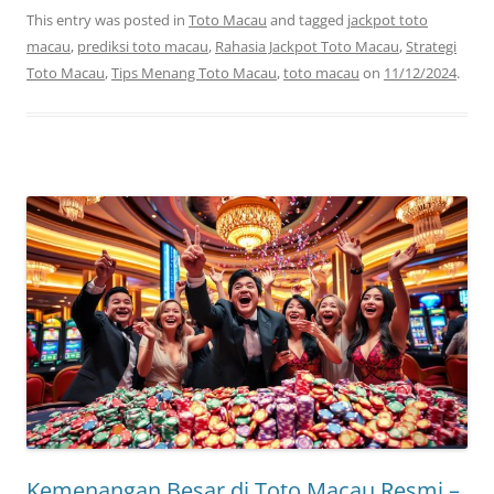
This entry was posted in
Toto Macau
and tagged
jackpot toto
macau
,
prediksi toto macau
,
Rahasia Jackpot Toto Macau
,
Strategi
Toto Macau
,
Tips Menang Toto Macau
,
toto macau
on
11/12/2024
.
Kemenangan Besar di Toto Macau Resmi –