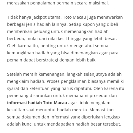
merasakan pengalaman bermain secara maksimal.
Tidak hanya jackpot utama, Toto Macau juga menawarkan
berbagai jenis hadiah lainnya. Setiap kupon yang dibeli
memberikan peluang untuk memenangkan hadiah
berbeda, mulai dari nilai kecil hingga yang lebih besar.
Oleh karena itu, penting untuk mengetahui semua
kemungkinan hadiah yang bisa dimenangkan agar para
pemain dapat berstrategi dengan lebih baik.
Setelah meraih kemenangan, langkah selanjutnya adalah
mengklaim hadiah. Proses pengklaiman biasanya memiliki
syarat dan ketentuan yang harus dipatuhi. Oleh karena itu,
pemenang disarankan untuk memahami prosedur dan
informasi hadiah Toto Macau
agar tidak mengalami
kesulitan saat menuntut hadiah mereka. Memastikan
semua dokumen dan informasi yang diperlukan lengkap
adalah kunci untuk mendapatkan hadiah besar tersebut.