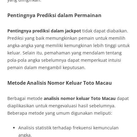
Pentingnya Prediksi dalam Permainan
Pentingnya prediksi dalam jackpot
tidak dapat diabaikan.
Prediksi yang baik memungkinkan pemain untuk memilih
angka-angka yang memiliki kemungkinan lebih tinggi untuk
keluar. Selain itu, pemahaman yang mendalam tentang
pola-pola angka sebelumnya dapat memperkuat intuisi
pemain dalam mengambil keputusan.
Metode Analisis Nomor Keluar Toto Macau
Berbagai metode
analisis nomor keluar Toto Macau
dapat
diaplikasikan untuk mengevaluasi hasil sebelumnya.
Beberapa metode yang umum digunakan meliputi:
Analisis statistik terhadap frekuensi kemunculan
angka.