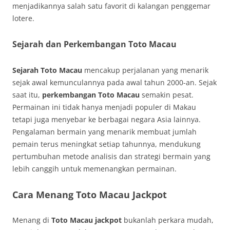
menjadikannya salah satu favorit di kalangan penggemar
lotere.
Sejarah dan Perkembangan Toto Macau
Sejarah Toto Macau
mencakup perjalanan yang menarik
sejak awal kemunculannya pada awal tahun 2000-an. Sejak
saat itu,
perkembangan Toto Macau
semakin pesat.
Permainan ini tidak hanya menjadi populer di Makau
tetapi juga menyebar ke berbagai negara Asia lainnya.
Pengalaman bermain yang menarik membuat jumlah
pemain terus meningkat setiap tahunnya, mendukung
pertumbuhan metode analisis dan strategi bermain yang
lebih canggih untuk memenangkan permainan.
Cara Menang Toto Macau Jackpot
Menang di
Toto Macau jackpot
bukanlah perkara mudah,