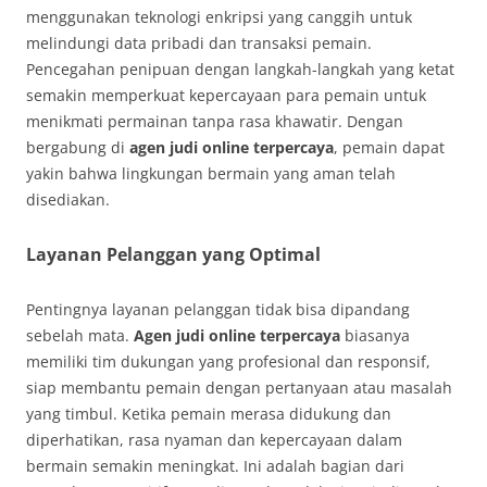
menggunakan teknologi enkripsi yang canggih untuk
melindungi data pribadi dan transaksi pemain.
Pencegahan penipuan dengan langkah-langkah yang ketat
semakin memperkuat kepercayaan para pemain untuk
menikmati permainan tanpa rasa khawatir. Dengan
bergabung di
agen judi online terpercaya
, pemain dapat
yakin bahwa lingkungan bermain yang aman telah
disediakan.
Layanan Pelanggan yang Optimal
Pentingnya layanan pelanggan tidak bisa dipandang
sebelah mata.
Agen judi online terpercaya
biasanya
memiliki tim dukungan yang profesional dan responsif,
siap membantu pemain dengan pertanyaan atau masalah
yang timbul. Ketika pemain merasa didukung dan
diperhatikan, rasa nyaman dan kepercayaan dalam
bermain semakin meningkat. Ini adalah bagian dari