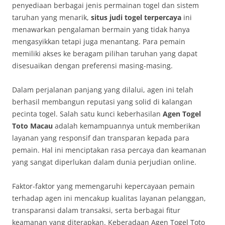
penyediaan berbagai jenis permainan togel dan sistem
taruhan yang menarik,
situs judi togel terpercaya
ini
menawarkan pengalaman bermain yang tidak hanya
mengasyikkan tetapi juga menantang. Para pemain
memiliki akses ke beragam pilihan taruhan yang dapat
disesuaikan dengan preferensi masing-masing.
Dalam perjalanan panjang yang dilalui, agen ini telah
berhasil membangun reputasi yang solid di kalangan
pecinta togel. Salah satu kunci keberhasilan
Agen Togel
Toto Macau
adalah kemampuannya untuk memberikan
layanan yang responsif dan transparan kepada para
pemain. Hal ini menciptakan rasa percaya dan keamanan
yang sangat diperlukan dalam dunia perjudian online.
Faktor-faktor yang memengaruhi kepercayaan pemain
terhadap agen ini mencakup kualitas layanan pelanggan,
transparansi dalam transaksi, serta berbagai fitur
keamanan yang diterapkan. Keberadaan Agen Togel Toto