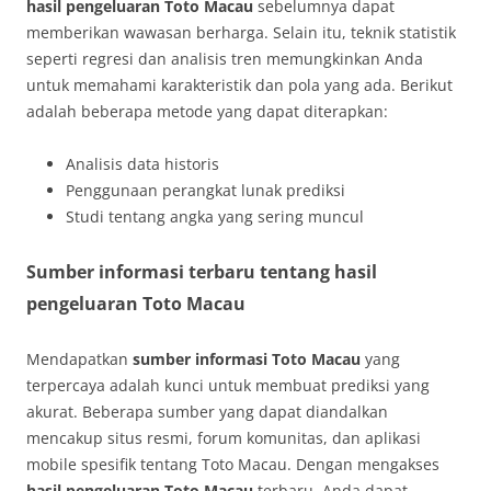
hasil pengeluaran Toto Macau
sebelumnya dapat
memberikan wawasan berharga. Selain itu, teknik statistik
seperti regresi dan analisis tren memungkinkan Anda
untuk memahami karakteristik dan pola yang ada. Berikut
adalah beberapa metode yang dapat diterapkan:
Analisis data historis
Penggunaan perangkat lunak prediksi
Studi tentang angka yang sering muncul
Sumber informasi terbaru tentang hasil
pengeluaran Toto Macau
Mendapatkan
sumber informasi Toto Macau
yang
terpercaya adalah kunci untuk membuat prediksi yang
akurat. Beberapa sumber yang dapat diandalkan
mencakup situs resmi, forum komunitas, dan aplikasi
mobile spesifik tentang Toto Macau. Dengan mengakses
hasil pengeluaran Toto Macau
terbaru, Anda dapat