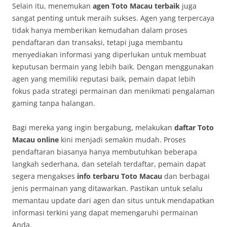
Selain itu, menemukan
agen Toto Macau terbaik
juga
sangat penting untuk meraih sukses. Agen yang terpercaya
tidak hanya memberikan kemudahan dalam proses
pendaftaran dan transaksi, tetapi juga membantu
menyediakan informasi yang diperlukan untuk membuat
keputusan bermain yang lebih baik. Dengan menggunakan
agen yang memiliki reputasi baik, pemain dapat lebih
fokus pada strategi permainan dan menikmati pengalaman
gaming tanpa halangan.
Bagi mereka yang ingin bergabung, melakukan
daftar Toto
Macau online
kini menjadi semakin mudah. Proses
pendaftaran biasanya hanya membutuhkan beberapa
langkah sederhana, dan setelah terdaftar, pemain dapat
segera mengakses
info terbaru Toto Macau
dan berbagai
jenis permainan yang ditawarkan. Pastikan untuk selalu
memantau update dari agen dan situs untuk mendapatkan
informasi terkini yang dapat memengaruhi permainan
Anda.