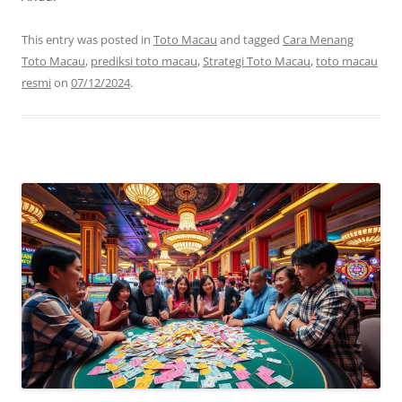
This entry was posted in
Toto Macau
and tagged
Cara Menang
Toto Macau
,
prediksi toto macau
,
Strategi Toto Macau
,
toto macau
resmi
on
07/12/2024
.