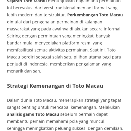
Sejarah Toto Macau
menunjukkan bagaimana permainan
ini berevolusi dari versi tradisional menjadi format yang
lebih modern dan terstruktur.
Perkembangan Toto Macau
dimulai dari pengenalan permainan di kalangan
masyarakat yang pada awalnya dilakukan secara informal.
Seiring dengan permintaan yang meningkat, banyak
bandar mulai menyediakan platform resmi yang
memfasilitasi semua aktivitas permainan. Saat ini, Toto
Macau berdiri sebagai salah satu pilihan utama bagi para
penjudi di Indonesia, memberikan pengalaman yang
menarik dan sah.
Strategi Kemenangan di Toto Macau
Dalam dunia Toto Macau, menerapkan strategi yang tepat
sangat penting untuk mencapai kemenangan. Melakukan
analisis game Toto Macau
sebelum bermain dapat
membantu pemain memahami pola yang muncul,
sehingga meningkatkan peluang sukses. Dengan demikian,