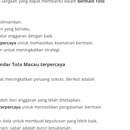
ah-langkah yang dapat membantu dalam
bermain Toto
n dimainkan.
in yang berlaku.
atur anggaran dengan baik.
rpercaya
untuk memastikan keamanan bermain.
an untuk meningkatkan strategi.
andar Toto Macau terpercaya
t meningkatkan peluang sukses. Berikut adalah
ebih dari anggaran yang telah ditetapkan.
terpercaya
untuk memastikan pengalaman bermain
an data untuk membuat keputusan yang lebih baik.
ain; sabar adalah kunci kesuksesan.