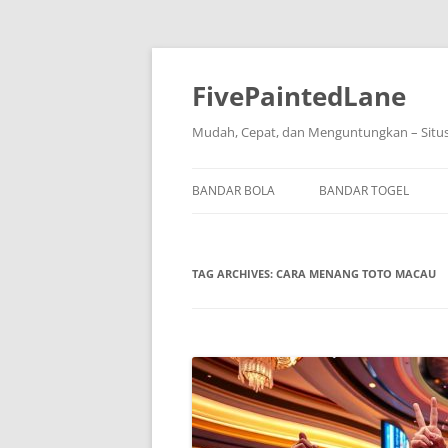
FivePaintedLane
Mudah, Cepat, dan Menguntungkan – Situs J
BANDAR BOLA
BANDAR TOGEL
TAG ARCHIVES:
CARA MENANG TOTO MACAU