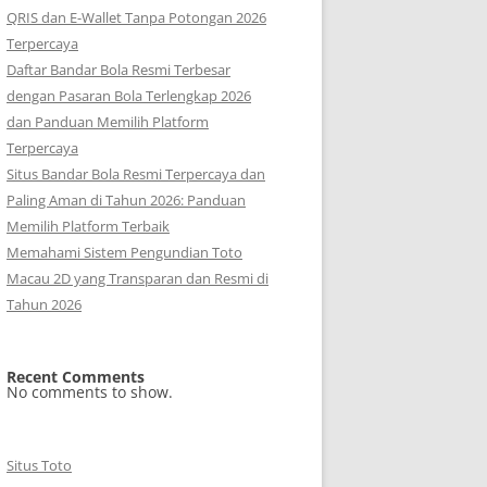
QRIS dan E-Wallet Tanpa Potongan 2026
Terpercaya
Daftar Bandar Bola Resmi Terbesar
dengan Pasaran Bola Terlengkap 2026
dan Panduan Memilih Platform
Terpercaya
Situs Bandar Bola Resmi Terpercaya dan
Paling Aman di Tahun 2026: Panduan
Memilih Platform Terbaik
Memahami Sistem Pengundian Toto
Macau 2D yang Transparan dan Resmi di
Tahun 2026
Recent Comments
No comments to show.
Situs Toto