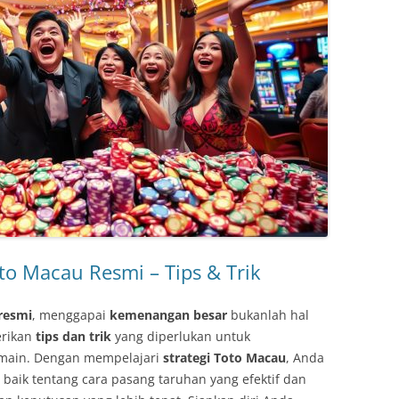
o Macau Resmi – Tips & Trik
resmi
, menggapai
kemenangan besar
bukanlah hal
erikan
tips dan trik
yang diperlukan untuk
rmain. Dengan mempelajari
strategi Toto Macau
, Anda
baik tentang cara pasang taruhan yang efektif dan