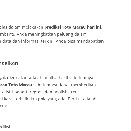
 jelas dalam melakukan
prediksi Toto Macau hari ini
.
embantu Anda meningkatkan peluang dalam
data dan informasi terkini, Anda bisa mendapatkan
andalkan
ak digunakan adalah analisa hasil sebelumnya.
aran Toto Macau
sebelumnya dapat memberikan
atistik seperti regresi dan analisis tren
arakteristik dan pola yang ada. Berikut adalah
kan:
diksi