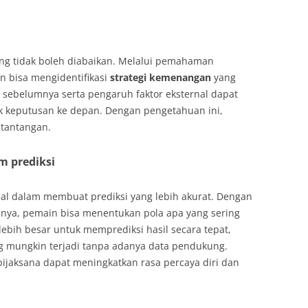
ang tidak boleh diabaikan. Melalui pemahaman
 bisa mengidentifikasi
strategi kemenangan
yang
il sebelumnya serta pengaruh faktor eksternal dapat
 keputusan ke depan. Dengan pengetahuan ini,
 tantangan.
m prediksi
l dalam membuat prediksi yang lebih akurat. Dengan
nya, pemain bisa menentukan pola apa yang sering
ebih besar untuk memprediksi hasil secara tepat,
g mungkin terjadi tanpa adanya data pendukung.
ijaksana dapat meningkatkan rasa percaya diri dan