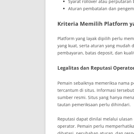
Syarat rollover atau perputaran
Aturan pembatalan dan pengemb
Kriteria Memilih Platform 
Platform yang layak dipilih perlu mem
yang kuat, serta aturan yang mudah d
pembayaran, batas deposit, dan kua
Legalitas dan Reputasi Operato
Pemain sebaiknya memeriksa nama per
tercantum di situs. Informasi tersebut
sumber resmi. Situs yang hanya mena
tautan pemeriksaan perlu dihindari.
Reputasi dapat dinilai melalui ulasan
operator. Pemain perlu memperhatika
dibatasi, perubahan aturan, dan resp