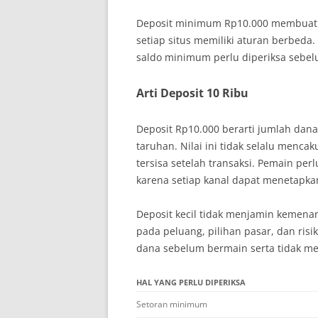
Deposit minimum Rp10.000 membuat p
setiap situs memiliki aturan berbeda. 
saldo minimum perlu diperiksa sebe
Arti Deposit 10 Ribu
Deposit Rp10.000 berarti jumlah dana
taruhan. Nilai ini tidak selalu mencak
tersisa setelah transaksi. Pemain p
karena setiap kanal dapat menetapka
Deposit kecil tidak menjamin kemena
pada peluang, pilihan pasar, dan ris
dana sebelum bermain serta tidak m
HAL YANG PERLU DIPERIKSA
Setoran minimum