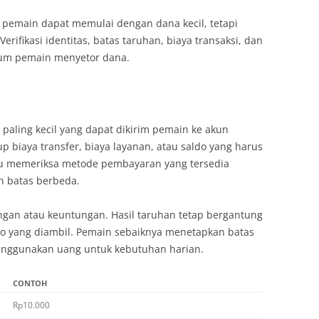
emain dapat memulai dengan dana kecil, tetapi
Verifikasi identitas, batas taruhan, biaya transaksi, dan
lum pemain menyetor dana.
 paling kecil yang dapat dikirim pemain ke akun
up biaya transfer, biaya layanan, atau saldo yang harus
erlu memeriksa metode pembayaran yang tersedia
n batas berbeda.
ngan atau keuntungan. Hasil taruhan tetap bergantung
iko yang diambil. Pemain sebaiknya menetapkan batas
enggunakan uang untuk kebutuhan harian.
CONTOH
Rp10.000