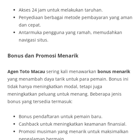
Akses 24 jam untuk melakukan taruhan.
Penyediaan berbagai metode pembayaran yang aman
dan cepat.
Antarmuka pengguna yang ramah, memudahkan
navigasi situs.
Bonus dan Promosi Menarik
Agen Toto Macau
sering kali menawarkan
bonus menarik
yang menambah daya tarik untuk para pemain. Bonus ini
tidak hanya meningkatkan modal, tetapi juga
meningkatkan peluang untuk menang. Beberapa jenis
bonus yang tersedia termasuk:
Bonus pendaftaran untuk pemain baru.
Cashback untuk meningkatkan keamanan finansial.
Promosi musiman yang menarik untuk maksimalkan
pengalaman bermain.