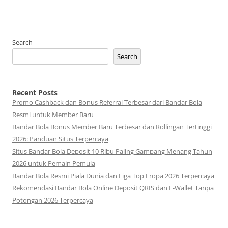
Search
Search
Recent Posts
Promo Cashback dan Bonus Referral Terbesar dari Bandar Bola
Resmi untuk Member Baru
Bandar Bola Bonus Member Baru Terbesar dan Rollingan Tertinggi
2026: Panduan Situs Terpercaya
Situs Bandar Bola Deposit 10 Ribu Paling Gampang Menang Tahun
2026 untuk Pemain Pemula
Bandar Bola Resmi Piala Dunia dan Liga Top Eropa 2026 Terpercaya
Rekomendasi Bandar Bola Online Deposit QRIS dan E-Wallet Tanpa
Potongan 2026 Terpercaya