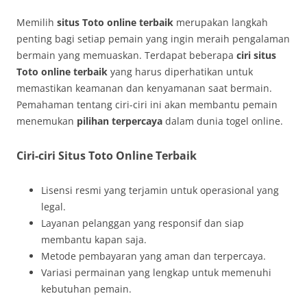
Memilih
situs Toto online terbaik
merupakan langkah
penting bagi setiap pemain yang ingin meraih pengalaman
bermain yang memuaskan. Terdapat beberapa
ciri situs
Toto online terbaik
yang harus diperhatikan untuk
memastikan keamanan dan kenyamanan saat bermain.
Pemahaman tentang ciri-ciri ini akan membantu pemain
menemukan
pilihan terpercaya
dalam dunia togel online.
Ciri-ciri Situs Toto Online Terbaik
Lisensi resmi yang terjamin untuk operasional yang
legal.
Layanan pelanggan yang responsif dan siap
membantu kapan saja.
Metode pembayaran yang aman dan terpercaya.
Variasi permainan yang lengkap untuk memenuhi
kebutuhan pemain.