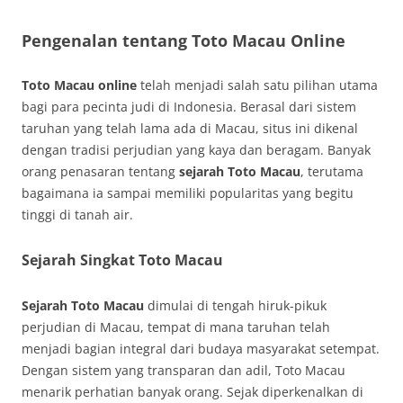
Pengenalan tentang Toto Macau Online
Toto Macau online
telah menjadi salah satu pilihan utama
bagi para pecinta judi di Indonesia. Berasal dari sistem
taruhan yang telah lama ada di Macau, situs ini dikenal
dengan tradisi perjudian yang kaya dan beragam. Banyak
orang penasaran tentang
sejarah Toto Macau
, terutama
bagaimana ia sampai memiliki popularitas yang begitu
tinggi di tanah air.
Sejarah Singkat Toto Macau
Sejarah Toto Macau
dimulai di tengah hiruk-pikuk
perjudian di Macau, tempat di mana taruhan telah
menjadi bagian integral dari budaya masyarakat setempat.
Dengan sistem yang transparan dan adil, Toto Macau
menarik perhatian banyak orang. Sejak diperkenalkan di