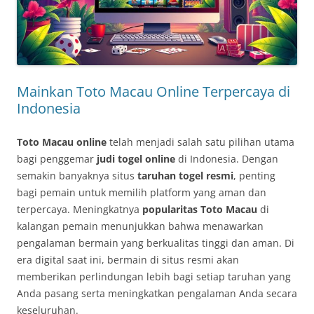
Mainkan Toto Macau Online Terpercaya di
Indonesia
Toto Macau online
telah menjadi salah satu pilihan utama
bagi penggemar
judi togel online
di Indonesia. Dengan
semakin banyaknya situs
taruhan togel resmi
, penting
bagi pemain untuk memilih platform yang aman dan
terpercaya. Meningkatnya
popularitas Toto Macau
di
kalangan pemain menunjukkan bahwa menawarkan
pengalaman bermain yang berkualitas tinggi dan aman. Di
era digital saat ini, bermain di situs resmi akan
memberikan perlindungan lebih bagi setiap taruhan yang
Anda pasang serta meningkatkan pengalaman Anda secara
keseluruhan.