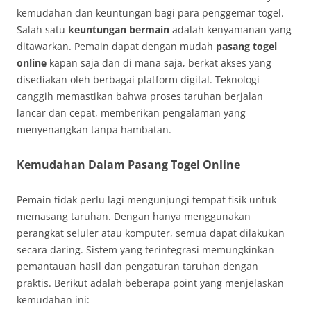
kemudahan dan keuntungan bagi para penggemar togel.
Salah satu
keuntungan bermain
adalah kenyamanan yang
ditawarkan. Pemain dapat dengan mudah
pasang togel
online
kapan saja dan di mana saja, berkat akses yang
disediakan oleh berbagai platform digital. Teknologi
canggih memastikan bahwa proses taruhan berjalan
lancar dan cepat, memberikan pengalaman yang
menyenangkan tanpa hambatan.
Kemudahan Dalam Pasang Togel Online
Pemain tidak perlu lagi mengunjungi tempat fisik untuk
memasang taruhan. Dengan hanya menggunakan
perangkat seluler atau komputer, semua dapat dilakukan
secara daring. Sistem yang terintegrasi memungkinkan
pemantauan hasil dan pengaturan taruhan dengan
praktis. Berikut adalah beberapa point yang menjelaskan
kemudahan ini: