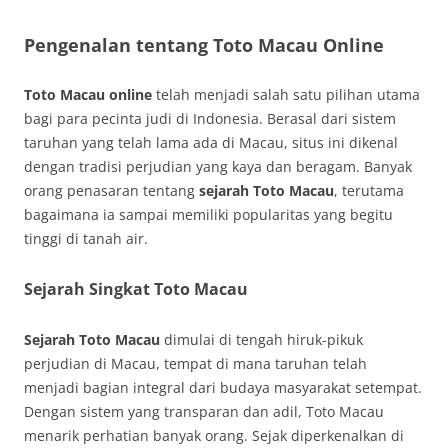
Pengenalan tentang Toto Macau Online
Toto Macau online
telah menjadi salah satu pilihan utama
bagi para pecinta judi di Indonesia. Berasal dari sistem
taruhan yang telah lama ada di Macau, situs ini dikenal
dengan tradisi perjudian yang kaya dan beragam. Banyak
orang penasaran tentang
sejarah Toto Macau
, terutama
bagaimana ia sampai memiliki popularitas yang begitu
tinggi di tanah air.
Sejarah Singkat Toto Macau
Sejarah Toto Macau
dimulai di tengah hiruk-pikuk
perjudian di Macau, tempat di mana taruhan telah
menjadi bagian integral dari budaya masyarakat setempat.
Dengan sistem yang transparan dan adil, Toto Macau
menarik perhatian banyak orang. Sejak diperkenalkan di