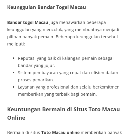
Keunggulan Bandar Togel Macau
Bandar togel Macau
juga menawarkan beberapa
keunggulan yang mencolok, yang membuatnya menjadi
pilihan banyak pemain. Beberapa keunggulan tersebut
meliputi:
Reputasi yang baik di kalangan pemain sebagai
bandar yang jujur.
Sistem pembayaran yang cepat dan efisien dalam
proses penarikan.
Layanan yang profesional dan selalu berkomitmen
memberikan yang terbaik bagi pemain.
Keuntungan Bermain di Situs Toto Macau
Online
Bermain di situs
Toto Macau online
memberikan banyak