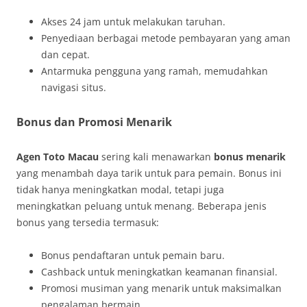
Akses 24 jam untuk melakukan taruhan.
Penyediaan berbagai metode pembayaran yang aman
dan cepat.
Antarmuka pengguna yang ramah, memudahkan
navigasi situs.
Bonus dan Promosi Menarik
Agen Toto Macau
sering kali menawarkan
bonus menarik
yang menambah daya tarik untuk para pemain. Bonus ini
tidak hanya meningkatkan modal, tetapi juga
meningkatkan peluang untuk menang. Beberapa jenis
bonus yang tersedia termasuk:
Bonus pendaftaran untuk pemain baru.
Cashback untuk meningkatkan keamanan finansial.
Promosi musiman yang menarik untuk maksimalkan
pengalaman bermain.