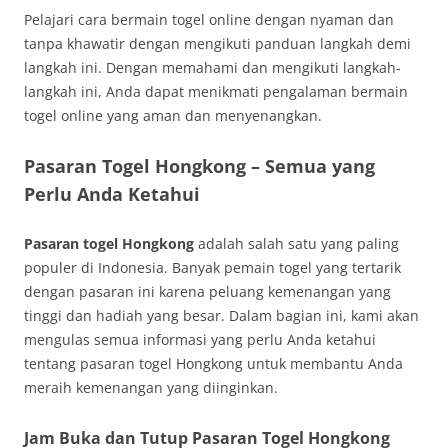
Pelajari cara bermain togel online dengan nyaman dan
tanpa khawatir dengan mengikuti panduan langkah demi
langkah ini. Dengan memahami dan mengikuti langkah-
langkah ini, Anda dapat menikmati pengalaman bermain
togel online yang aman dan menyenangkan.
Pasaran Togel Hongkong – Semua yang
Perlu Anda Ketahui
Pasaran togel Hongkong
adalah salah satu yang paling
populer di Indonesia. Banyak pemain togel yang tertarik
dengan pasaran ini karena peluang kemenangan yang
tinggi dan hadiah yang besar. Dalam bagian ini, kami akan
mengulas semua informasi yang perlu Anda ketahui
tentang pasaran togel Hongkong untuk membantu Anda
meraih kemenangan yang diinginkan.
Jam Buka dan Tutup Pasaran Togel Hongkong