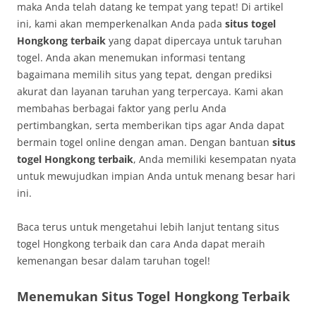
maka Anda telah datang ke tempat yang tepat! Di artikel
ini, kami akan memperkenalkan Anda pada
situs togel
Hongkong terbaik
yang dapat dipercaya untuk taruhan
togel. Anda akan menemukan informasi tentang
bagaimana memilih situs yang tepat, dengan prediksi
akurat dan layanan taruhan yang terpercaya. Kami akan
membahas berbagai faktor yang perlu Anda
pertimbangkan, serta memberikan tips agar Anda dapat
bermain togel online dengan aman. Dengan bantuan
situs
togel Hongkong terbaik
, Anda memiliki kesempatan nyata
untuk mewujudkan impian Anda untuk menang besar hari
ini.
Baca terus untuk mengetahui lebih lanjut tentang situs
togel Hongkong terbaik dan cara Anda dapat meraih
kemenangan besar dalam taruhan togel!
Menemukan Situs Togel Hongkong Terbaik