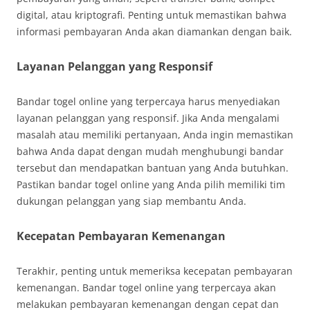
digital, atau kriptografi. Penting untuk memastikan bahwa
informasi pembayaran Anda akan diamankan dengan baik.
Layanan Pelanggan yang Responsif
Bandar togel online yang terpercaya harus menyediakan
layanan pelanggan yang responsif. Jika Anda mengalami
masalah atau memiliki pertanyaan, Anda ingin memastikan
bahwa Anda dapat dengan mudah menghubungi bandar
tersebut dan mendapatkan bantuan yang Anda butuhkan.
Pastikan bandar togel online yang Anda pilih memiliki tim
dukungan pelanggan yang siap membantu Anda.
Kecepatan Pembayaran Kemenangan
Terakhir, penting untuk memeriksa kecepatan pembayaran
kemenangan. Bandar togel online yang terpercaya akan
melakukan pembayaran kemenangan dengan cepat dan