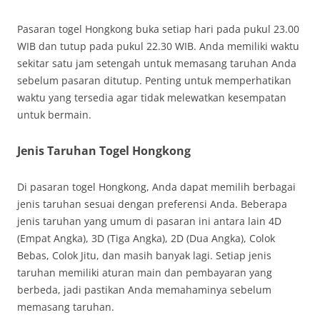
Pasaran togel Hongkong buka setiap hari pada pukul 23.00
WIB dan tutup pada pukul 22.30 WIB. Anda memiliki waktu
sekitar satu jam setengah untuk memasang taruhan Anda
sebelum pasaran ditutup. Penting untuk memperhatikan
waktu yang tersedia agar tidak melewatkan kesempatan
untuk bermain.
Jenis Taruhan Togel Hongkong
Di pasaran togel Hongkong, Anda dapat memilih berbagai
jenis taruhan sesuai dengan preferensi Anda. Beberapa
jenis taruhan yang umum di pasaran ini antara lain 4D
(Empat Angka), 3D (Tiga Angka), 2D (Dua Angka), Colok
Bebas, Colok Jitu, dan masih banyak lagi. Setiap jenis
taruhan memiliki aturan main dan pembayaran yang
berbeda, jadi pastikan Anda memahaminya sebelum
memasang taruhan.