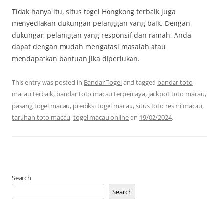
Tidak hanya itu, situs togel Hongkong terbaik juga
menyediakan dukungan pelanggan yang baik. Dengan
dukungan pelanggan yang responsif dan ramah, Anda
dapat dengan mudah mengatasi masalah atau
mendapatkan bantuan jika diperlukan.
This entry was posted in
Bandar Togel
and tagged
bandar toto
macau terbaik
,
bandar toto macau terpercaya
,
jackpot toto macau
,
pasang togel macau
,
prediksi togel macau
,
situs toto resmi macau
,
taruhan toto macau
,
togel macau online
on
19/02/2024
.
Search
Search