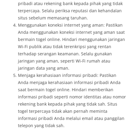
pribadi atau rekening bank kepada pihak yang tidak
terpercaya. Selalu periksa reputasi dan kehandalan
situs sebelum memasang taruhan.
Menggunakan koneksi internet yang aman: Pastikan
Anda menggunakan koneksi internet yang aman saat
bermain togel online. Hindari menggunakan jaringan
Wi-Fi publik atau tidak terenkripsi yang rentan
terhadap serangan keamanan. Selalu gunakan
jaringan yang aman, seperti Wi-Fi rumah atau
jaringan data yang aman.
Menjaga kerahasiaan informasi pribadi: Pastikan
Anda menjaga kerahasiaan informasi pribadi Anda
saat bermain togel online. Hindari memberikan
informasi pribadi seperti nomor identitas atau nomor
rekening bank kepada pihak yang tidak sah. Situs
togel terpercaya tidak akan pernah meminta
informasi pribadi Anda melalui email atau panggilan
telepon yang tidak sah.