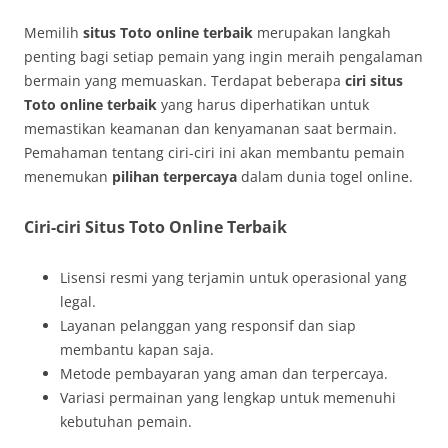
Memilih
situs Toto online terbaik
merupakan langkah
penting bagi setiap pemain yang ingin meraih pengalaman
bermain yang memuaskan. Terdapat beberapa
ciri situs
Toto online terbaik
yang harus diperhatikan untuk
memastikan keamanan dan kenyamanan saat bermain.
Pemahaman tentang ciri-ciri ini akan membantu pemain
menemukan
pilihan terpercaya
dalam dunia togel online.
Ciri-ciri Situs Toto Online Terbaik
Lisensi resmi yang terjamin untuk operasional yang
legal.
Layanan pelanggan yang responsif dan siap
membantu kapan saja.
Metode pembayaran yang aman dan terpercaya.
Variasi permainan yang lengkap untuk memenuhi
kebutuhan pemain.