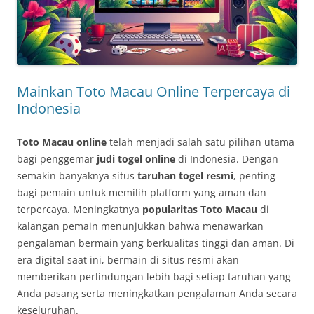
Mainkan Toto Macau Online Terpercaya di
Indonesia
Toto Macau online
telah menjadi salah satu pilihan utama
bagi penggemar
judi togel online
di Indonesia. Dengan
semakin banyaknya situs
taruhan togel resmi
, penting
bagi pemain untuk memilih platform yang aman dan
terpercaya. Meningkatnya
popularitas Toto Macau
di
kalangan pemain menunjukkan bahwa menawarkan
pengalaman bermain yang berkualitas tinggi dan aman. Di
era digital saat ini, bermain di situs resmi akan
memberikan perlindungan lebih bagi setiap taruhan yang
Anda pasang serta meningkatkan pengalaman Anda secara
keseluruhan.