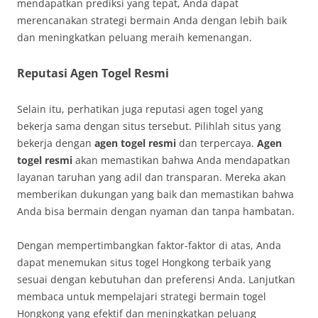
mendapatkan prediksi yang tepat, Anda dapat
merencanakan strategi bermain Anda dengan lebih baik
dan meningkatkan peluang meraih kemenangan.
Reputasi Agen Togel Resmi
Selain itu, perhatikan juga reputasi agen togel yang
bekerja sama dengan situs tersebut. Pilihlah situs yang
bekerja dengan
agen togel resmi
dan terpercaya.
Agen
togel resmi
akan memastikan bahwa Anda mendapatkan
layanan taruhan yang adil dan transparan. Mereka akan
memberikan dukungan yang baik dan memastikan bahwa
Anda bisa bermain dengan nyaman dan tanpa hambatan.
Dengan mempertimbangkan faktor-faktor di atas, Anda
dapat menemukan situs togel Hongkong terbaik yang
sesuai dengan kebutuhan dan preferensi Anda. Lanjutkan
membaca untuk mempelajari strategi bermain togel
Hongkong yang efektif dan meningkatkan peluang