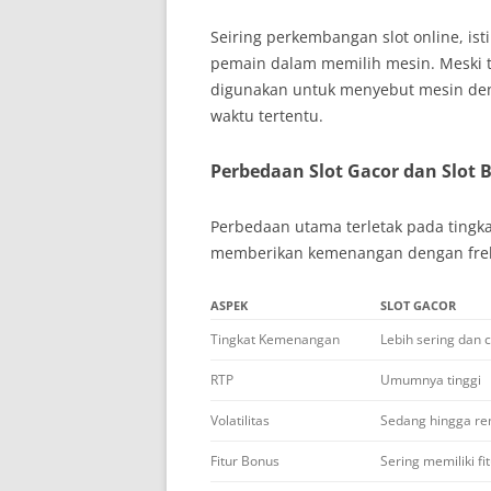
Seiring perkembangan slot online, isti
pemain dalam memilih mesin. Meski tid
digunakan untuk menyebut mesin den
waktu tertentu.
Perbedaan Slot Gacor dan Slot 
Perbedaan utama terletak pada tingk
memberikan kemenangan dengan frekue
ASPEK
SLOT GACOR
Tingkat Kemenangan
Lebih sering dan 
RTP
Umumnya tinggi
Volatilitas
Sedang hingga re
Fitur Bonus
Sering memiliki fi