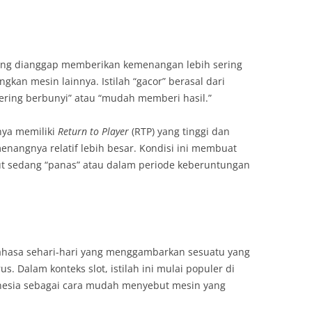
yang dianggap memberikan kemenangan lebih sering
kan mesin lainnya. Istilah “gacor” berasal dari
sering berbunyi” atau “mudah memberi hasil.”
nya memiliki
Return to Player
(RTP) yang tinggi dan
menangnya relatif lebih besar. Kondisi ini membuat
t sedang “panas” atau dalam periode keberuntungan
 bahasa sehari-hari yang menggambarkan sesuatu yang
us. Dalam konteks slot, istilah ini mulai populer di
onesia sebagai cara mudah menyebut mesin yang