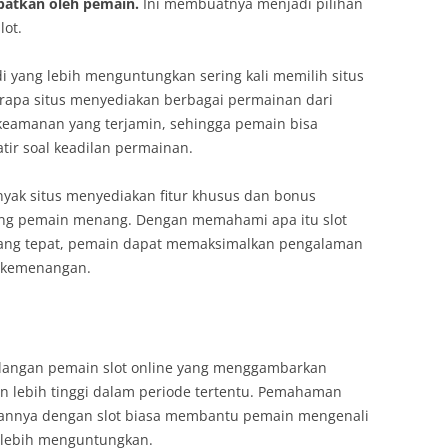
atkan oleh pemain.
Ini membuatnya menjadi pilihan
lot.
 yang lebih menguntungkan sering kali memilih situs
erapa situs menyediakan berbagai permainan dari
keamanan yang terjamin, sehingga pemain bisa
ir soal keadilan permainan.
yak situs menyediakan fitur khusus dan bonus
ng pemain menang. Dengan memahami apa itu slot
yang tepat, pemain dapat memaksimalkan pengalaman
 kemenangan.
 kalangan pemain slot online yang menggambarkan
n lebih tinggi dalam periode tertentu. Pemahaman
daannya dengan slot biasa membantu pemain mengenali
g lebih menguntungkan.