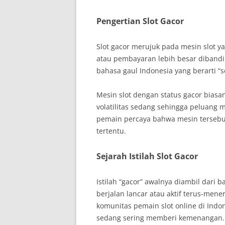
Pengertian Slot Gacor
Slot gacor merujuk pada mesin slot 
atau pembayaran lebih besar dibanding
bahasa gaul Indonesia yang berarti “
Mesin slot dengan status gacor biasa
volatilitas sedang sehingga peluang 
pemain percaya bahwa mesin tersebu
tertentu.
Sejarah Istilah Slot Gacor
Istilah “gacor” awalnya diambil dari
berjalan lancar atau aktif terus-mener
komunitas pemain slot online di Ind
sedang sering memberi kemenangan.