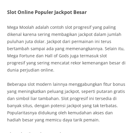
Slot Online Populer Jackpot Besar
Mega Moolah adalah contoh slot progresif yang paling
dikenal karena sering membagikan jackpot dalam jumlah
puluhan juta dolar. Jackpot dari permainan ini terus
bertambah sampai ada yang memenangkannya. Selain itu,
Mega Fortune dan Hall of Gods juga termasuk slot
progresif yang sering mencatat rekor kemenangan besar di
dunia perjudian online.
Beberapa slot modern lainnya menggabungkan fitur bonus
yang meningkatkan peluang jackpot, seperti putaran gratis
dan simbol liar tambahan. Slot progresif ini tersedia di
banyak situs, dengan potensi jackpot yang tak terbatas.
Popularitasnya didukung oleh kemudahan akses dan
hadiah besar yang memicu daya tarik pemain.