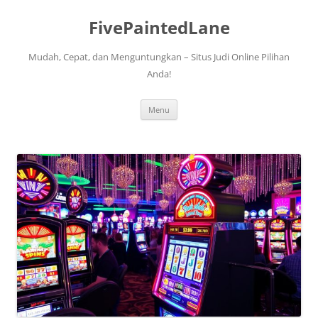
FivePaintedLane
Mudah, Cepat, dan Menguntungkan – Situs Judi Online Pilihan
Anda!
Skip
Menu
to
content