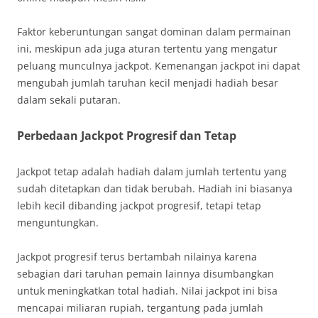
Faktor keberuntungan sangat dominan dalam permainan
ini, meskipun ada juga aturan tertentu yang mengatur
peluang munculnya jackpot. Kemenangan jackpot ini dapat
mengubah jumlah taruhan kecil menjadi hadiah besar
dalam sekali putaran.
Perbedaan Jackpot Progresif dan Tetap
Jackpot tetap adalah hadiah dalam jumlah tertentu yang
sudah ditetapkan dan tidak berubah. Hadiah ini biasanya
lebih kecil dibanding jackpot progresif, tetapi tetap
menguntungkan.
Jackpot progresif terus bertambah nilainya karena
sebagian dari taruhan pemain lainnya disumbangkan
untuk meningkatkan total hadiah. Nilai jackpot ini bisa
mencapai miliaran rupiah, tergantung pada jumlah