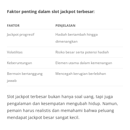
Faktor penting dalam slot jackpot terbesar:
FAKTOR
PENJELASAN
Jackpot progresif
Hadiah bertambah hingga
dimenangkan
Volatilitas
Risiko besar serta potensi hadiah
Keberuntungan
Elemen utama dalam kemenangan
Bermain bertanggung
Mencegah kerugian berlebihan
jawab
Slot jackpot terbesar bukan hanya soal uang, tapi juga
pengalaman dan kesempatan mengubah hidup. Namun,
pemain harus realistis dan memahami bahwa peluang
mendapat jackpot besar sangat kecil.