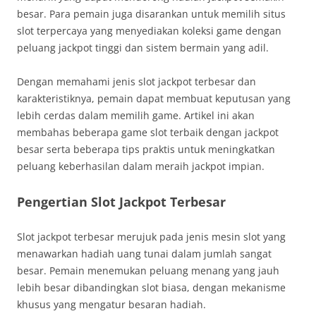
besar. Para pemain juga disarankan untuk memilih situs
slot terpercaya yang menyediakan koleksi game dengan
peluang jackpot tinggi dan sistem bermain yang adil.
Dengan memahami jenis slot jackpot terbesar dan
karakteristiknya, pemain dapat membuat keputusan yang
lebih cerdas dalam memilih game. Artikel ini akan
membahas beberapa game slot terbaik dengan jackpot
besar serta beberapa tips praktis untuk meningkatkan
peluang keberhasilan dalam meraih jackpot impian.
Pengertian Slot Jackpot Terbesar
Slot jackpot terbesar merujuk pada jenis mesin slot yang
menawarkan hadiah uang tunai dalam jumlah sangat
besar. Pemain menemukan peluang menang yang jauh
lebih besar dibandingkan slot biasa, dengan mekanisme
khusus yang mengatur besaran hadiah.