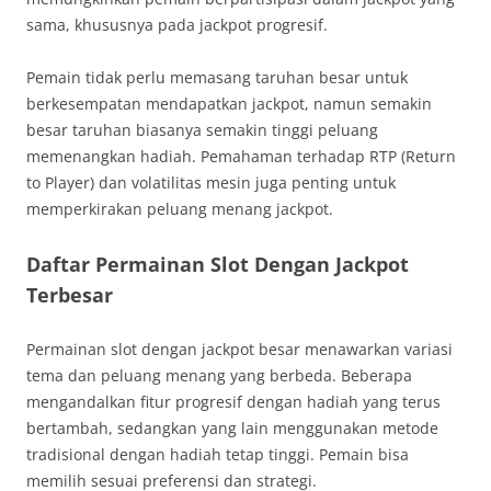
sama, khususnya pada jackpot progresif.
Pemain tidak perlu memasang taruhan besar untuk
berkesempatan mendapatkan jackpot, namun semakin
besar taruhan biasanya semakin tinggi peluang
memenangkan hadiah. Pemahaman terhadap RTP (Return
to Player) dan volatilitas mesin juga penting untuk
memperkirakan peluang menang jackpot.
Daftar Permainan Slot Dengan Jackpot
Terbesar
Permainan slot dengan jackpot besar menawarkan variasi
tema dan peluang menang yang berbeda. Beberapa
mengandalkan fitur progresif dengan hadiah yang terus
bertambah, sedangkan yang lain menggunakan metode
tradisional dengan hadiah tetap tinggi. Pemain bisa
memilih sesuai preferensi dan strategi.