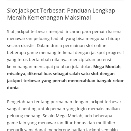
Slot Jackpot Terbesar: Panduan Lengkap
Meraih Kemenangan Maksimal
Slot jackpot terbesar menjadi incaran para pemain karena
menawarkan peluang hadiah yang bisa mengubah hidup
secara drastis. Dalam dunia permainan slot online,
beberapa game memang terkenal dengan jackpot progresif
yang terus bertambah nilainya, menciptakan potensi
kemenangan mencapai puluhan juta dolar.
Mega Moolah,
misalnya, dikenal luas sebagai salah satu slot dengan
jackpot terbesar yang pernah memecahkan banyak rekor
dunia.
Pengetahuan tentang permainan dengan jackpot terbesar
sangat penting untuk pemain yang ingin memaksimalkan
peluang menang. Selain Mega Moolah, ada beberapa
game lain yang menawarkan fitur bonus dan multiplier
menarik yang dapat mendorong hadiah jackpot semakin