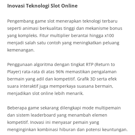
Inovasi Teknologi Slot Online
Pengembang game slot menerapkan teknologi terbaru
seperti animasi berkualitas tinggi dan mekanisme bonus
yang kompleks. Fitur multiplier berantai hingga x100
menjadi salah satu contoh yang meningkatkan peluang
kemenangan.
Penggunaan algoritma dengan tingkat RTP (Return to
Player) rata-rata di atas 96% memastikan pengalaman
bermain yang adil dan kompetitif. Grafik 3D serta efek
suara interaktif juga memperkaya suasana bermain,
menjadikan slot online lebih menarik.
Beberapa game sekarang dilengkapi mode multipemain
dan sistem leaderboard yang menambah elemen
kompetitif. Inovasi ini menyasar pemain yang
menginginkan kombinasi hiburan dan potensi keuntungan.