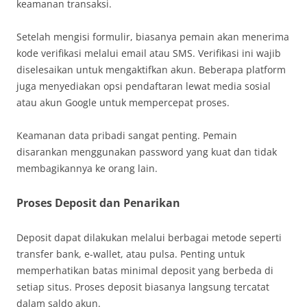
keamanan transaksi.
Setelah mengisi formulir, biasanya pemain akan menerima
kode verifikasi melalui email atau SMS. Verifikasi ini wajib
diselesaikan untuk mengaktifkan akun. Beberapa platform
juga menyediakan opsi pendaftaran lewat media sosial
atau akun Google untuk mempercepat proses.
Keamanan data pribadi sangat penting. Pemain
disarankan menggunakan password yang kuat dan tidak
membagikannya ke orang lain.
Proses Deposit dan Penarikan
Deposit dapat dilakukan melalui berbagai metode seperti
transfer bank, e-wallet, atau pulsa. Penting untuk
memperhatikan batas minimal deposit yang berbeda di
setiap situs. Proses deposit biasanya langsung tercatat
dalam saldo akun.