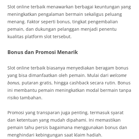
Slot online terbaik menawarkan berbagai keuntungan yang
meningkatkan pengalaman bermain sekaligus peluang
menang. Faktor seperti bonus, tingkat pengembalian
pemain, dan dukungan pelanggan menjadi penentu
kualitas platform slot tersebut.
Bonus dan Promosi Menarik
Slot online terbaik biasanya menyediakan beragam bonus
yang bisa dimanfaatkan oleh pemain. Mulai dari
welcome
bonus
, putaran gratis, hingga cashback secara rutin. Bonus
ini membantu pemain meningkatkan modal bermain tanpa
risiko tambahan.
Promosi yang transparan juga penting, termasuk syarat
dan ketentuan yang mudah dipahami. Ini memastikan
pemain tahu persis bagaimana menggunakan bonus dan
menghindari kebingungan saat klaim hadiah.