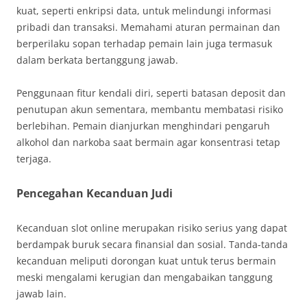
kuat, seperti enkripsi data, untuk melindungi informasi
pribadi dan transaksi. Memahami aturan permainan dan
berperilaku sopan terhadap pemain lain juga termasuk
dalam berkata bertanggung jawab.
Penggunaan fitur kendali diri, seperti batasan deposit dan
penutupan akun sementara, membantu membatasi risiko
berlebihan. Pemain dianjurkan menghindari pengaruh
alkohol dan narkoba saat bermain agar konsentrasi tetap
terjaga.
Pencegahan Kecanduan Judi
Kecanduan slot online merupakan risiko serius yang dapat
berdampak buruk secara finansial dan sosial. Tanda-tanda
kecanduan meliputi dorongan kuat untuk terus bermain
meski mengalami kerugian dan mengabaikan tanggung
jawab lain.