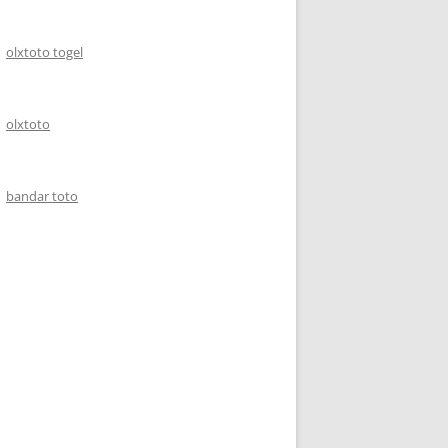
olxtoto togel
olxtoto
bandar toto