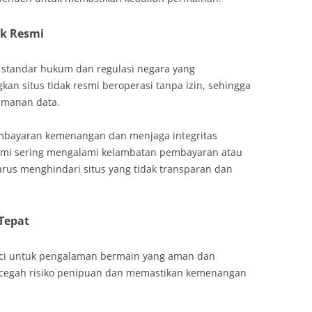
ak Resmi
 standar hukum dan regulasi negara yang
kan situs tidak resmi beroperasi tanpa izin, sehingga
amanan data.
mbayaran kemenangan dan menjaga integritas
resmi sering mengalami kelambatan pembayaran atau
us menghindari situs yang tidak transparan dan
Tepat
unci untuk pengalaman bermain yang aman dan
ncegah risiko penipuan dan memastikan kemenangan