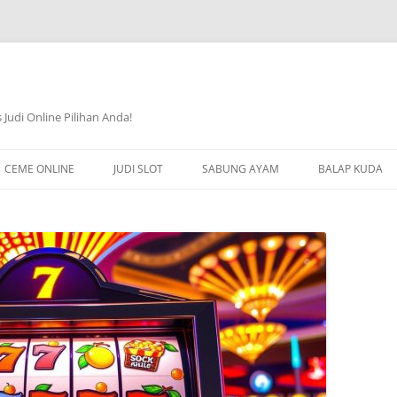
udi Online Pilihan Anda!
Skip
to
CEME ONLINE
JUDI SLOT
SABUNG AYAM
BALAP KUDA
content