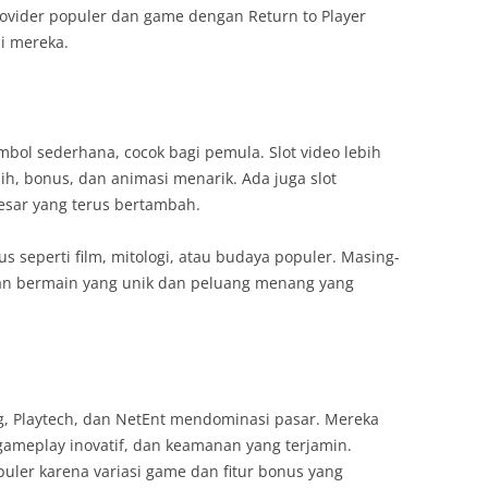
ovider populer dan game dengan Return to Player
si mereka.
imbol sederhana, cocok bagi pemula. Slot video lebih
h, bonus, dan animasi menarik. Ada juga slot
esar yang terus bertambah.
us seperti film, mitologi, atau budaya populer. Masing-
an bermain yang unik dan peluang menang yang
g, Playtech, dan NetEnt mendominasi pasar. Mereka
, gameplay inovatif, dan keamanan yang terjamin.
uler karena variasi game dan fitur bonus yang