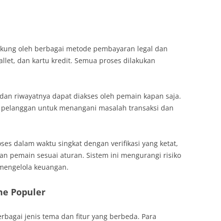
idukung oleh berbagai metode pembayaran legal dan
allet, dan kartu kredit. Semua proses dilakukan
, dan riwayatnya dapat diakses oleh pemain kapan saja.
an pelanggan untuk menangani masalah transaksi dan
.
ses dalam waktu singkat dengan verifikasi yang ketat,
n pemain sesuai aturan. Sistem ini mengurangi risiko
engelola keuangan.
ne Populer
bagai jenis tema dan fitur yang berbeda. Para