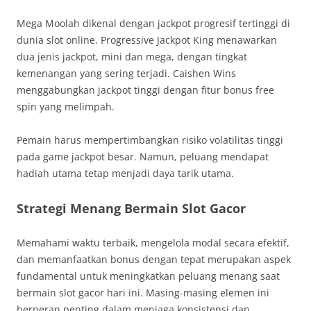
Mega Moolah dikenal dengan jackpot progresif tertinggi di
dunia slot online. Progressive Jackpot King menawarkan
dua jenis jackpot, mini dan mega, dengan tingkat
kemenangan yang sering terjadi. Caishen Wins
menggabungkan jackpot tinggi dengan fitur bonus free
spin yang melimpah.
Pemain harus mempertimbangkan risiko volatilitas tinggi
pada game jackpot besar. Namun, peluang mendapat
hadiah utama tetap menjadi daya tarik utama.
Strategi Menang Bermain Slot Gacor
Memahami waktu terbaik, mengelola modal secara efektif,
dan memanfaatkan bonus dengan tepat merupakan aspek
fundamental untuk meningkatkan peluang menang saat
bermain slot gacor hari ini. Masing-masing elemen ini
berperan penting dalam menjaga konsistensi dan