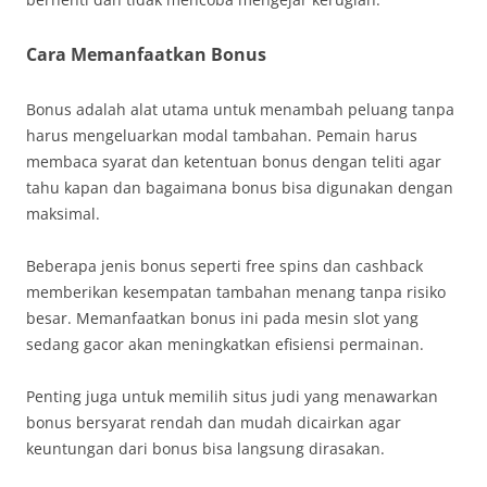
Cara Memanfaatkan Bonus
Bonus adalah alat utama untuk menambah peluang tanpa
harus mengeluarkan modal tambahan. Pemain harus
membaca syarat dan ketentuan bonus dengan teliti agar
tahu kapan dan bagaimana bonus bisa digunakan dengan
maksimal.
Beberapa jenis bonus seperti free spins dan cashback
memberikan kesempatan tambahan menang tanpa risiko
besar. Memanfaatkan bonus ini pada mesin slot yang
sedang gacor akan meningkatkan efisiensi permainan.
Penting juga untuk memilih situs judi yang menawarkan
bonus bersyarat rendah dan mudah dicairkan agar
keuntungan dari bonus bisa langsung dirasakan.