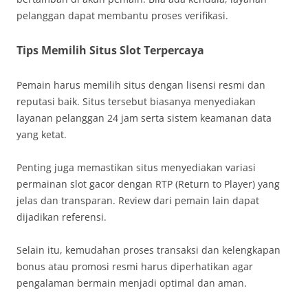
pelanggan dapat membantu proses verifikasi.
Tips Memilih Situs Slot Terpercaya
Pemain harus memilih situs dengan lisensi resmi dan
reputasi baik. Situs tersebut biasanya menyediakan
layanan pelanggan 24 jam serta sistem keamanan data
yang ketat.
Penting juga memastikan situs menyediakan variasi
permainan slot gacor dengan RTP (Return to Player) yang
jelas dan transparan. Review dari pemain lain dapat
dijadikan referensi.
Selain itu, kemudahan proses transaksi dan kelengkapan
bonus atau promosi resmi harus diperhatikan agar
pengalaman bermain menjadi optimal dan aman.