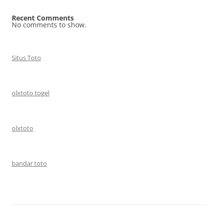
Recent Comments
No comments to show.
Situs Toto
olxtoto togel
olxtoto
bandar toto