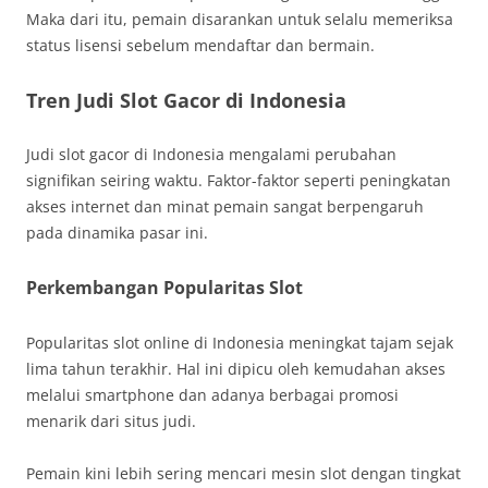
Maka dari itu, pemain disarankan untuk selalu memeriksa
status lisensi sebelum mendaftar dan bermain.
Tren Judi Slot Gacor di Indonesia
Judi slot gacor di Indonesia mengalami perubahan
signifikan seiring waktu. Faktor-faktor seperti peningkatan
akses internet dan minat pemain sangat berpengaruh
pada dinamika pasar ini.
Perkembangan Popularitas Slot
Popularitas slot online di Indonesia meningkat tajam sejak
lima tahun terakhir. Hal ini dipicu oleh kemudahan akses
melalui smartphone dan adanya berbagai promosi
menarik dari situs judi.
Pemain kini lebih sering mencari mesin slot dengan tingkat