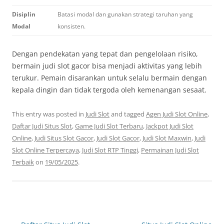
Disiplin
Batasi modal dan gunakan strategi taruhan yang
Modal
konsisten.
Dengan pendekatan yang tepat dan pengelolaan risiko,
bermain judi slot gacor bisa menjadi aktivitas yang lebih
terukur. Pemain disarankan untuk selalu bermain dengan
kepala dingin dan tidak tergoda oleh kemenangan sesaat.
This entry was posted in
Judi Slot
and tagged
Agen Judi Slot Online
,
Daftar Judi Situs Slot
,
Game Judi Slot Terbaru
,
Jackpot Judi Slot
Online
,
Judi Situs Slot Gacor
,
Judi Slot Gacor
,
Judi Slot Maxwin
,
Judi
Slot Online Terpercaya
,
Judi Slot RTP Tinggi
,
Permainan Judi Slot
Terbaik
on
19/05/2025
.