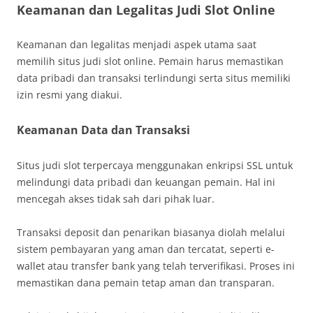
Keamanan dan Legalitas Judi Slot Online
Keamanan dan legalitas menjadi aspek utama saat
memilih situs judi slot online. Pemain harus memastikan
data pribadi dan transaksi terlindungi serta situs memiliki
izin resmi yang diakui.
Keamanan Data dan Transaksi
Situs judi slot terpercaya menggunakan enkripsi SSL untuk
melindungi data pribadi dan keuangan pemain. Hal ini
mencegah akses tidak sah dari pihak luar.
Transaksi deposit dan penarikan biasanya diolah melalui
sistem pembayaran yang aman dan tercatat, seperti e-
wallet atau transfer bank yang telah terverifikasi. Proses ini
memastikan dana pemain tetap aman dan transparan.