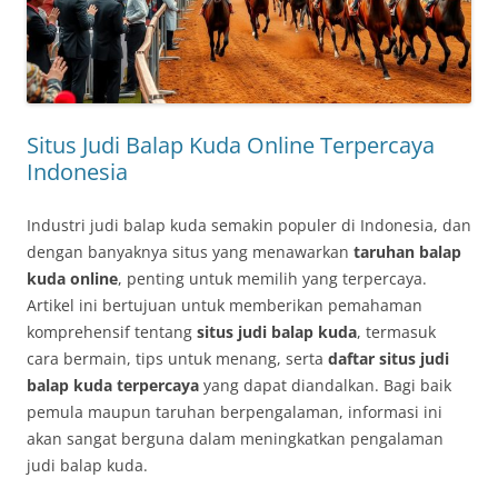
Situs Judi Balap Kuda Online Terpercaya
Indonesia
Industri judi balap kuda semakin populer di Indonesia, dan
dengan banyaknya situs yang menawarkan
taruhan balap
kuda online
, penting untuk memilih yang terpercaya.
Artikel ini bertujuan untuk memberikan pemahaman
komprehensif tentang
situs judi balap kuda
, termasuk
cara bermain, tips untuk menang, serta
daftar situs judi
balap kuda terpercaya
yang dapat diandalkan. Bagi baik
pemula maupun taruhan berpengalaman, informasi ini
akan sangat berguna dalam meningkatkan pengalaman
judi balap kuda.