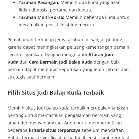
Taruhan Pasangan:
Memilih dua kuda yang akan
finish di posisi pertama dan kedua.
Taruhan Multi-Horse:
Memilih beberapa kuda untuk
meramalkan posisi finishing mereka.
Pemahaman terhadap jenis taruhan ini sangat penting,
karena dapat meningkatkan peluang kemenangan pemain
secara signifikan. Dengan mengetahui
Aturan Judi
Kuda
dan
Cara Bermain Judi Balap Kuda
dengan baik,
pemain dapat membuat keputusan yang lebih cerdas dan
strategis saat bermain.
Pilih Situs Judi Balap Kuda Terbaik
Memilih situs judi balap kuda terbaik merupakan langkah
penting untuk memastikan pengalaman bermain yang
aman dan menyenangkan. Anda perlu memperhatikan
beberapa
kriteria situs terpercaya
sebelum mendaftar.
Hal ini termasuk verificasi terhadap lisensi resmi, reputasi