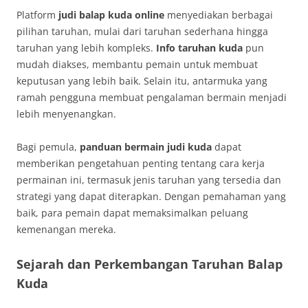
Platform
judi balap kuda online
menyediakan berbagai
pilihan taruhan, mulai dari taruhan sederhana hingga
taruhan yang lebih kompleks.
Info taruhan kuda
pun
mudah diakses, membantu pemain untuk membuat
keputusan yang lebih baik. Selain itu, antarmuka yang
ramah pengguna membuat pengalaman bermain menjadi
lebih menyenangkan.
Bagi pemula,
panduan bermain judi kuda
dapat
memberikan pengetahuan penting tentang cara kerja
permainan ini, termasuk jenis taruhan yang tersedia dan
strategi yang dapat diterapkan. Dengan pemahaman yang
baik, para pemain dapat memaksimalkan peluang
kemenangan mereka.
Sejarah dan Perkembangan Taruhan Balap
Kuda