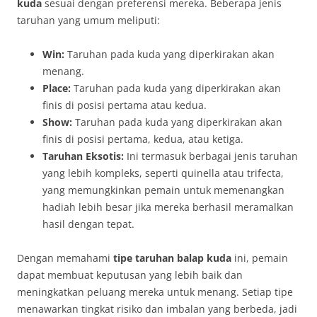
kuda
sesuai dengan preferensi mereka. Beberapa jenis
taruhan yang umum meliputi:
Win:
Taruhan pada kuda yang diperkirakan akan
menang.
Place:
Taruhan pada kuda yang diperkirakan akan
finis di posisi pertama atau kedua.
Show:
Taruhan pada kuda yang diperkirakan akan
finis di posisi pertama, kedua, atau ketiga.
Taruhan Eksotis:
Ini termasuk berbagai jenis taruhan
yang lebih kompleks, seperti quinella atau trifecta,
yang memungkinkan pemain untuk memenangkan
hadiah lebih besar jika mereka berhasil meramalkan
hasil dengan tepat.
Dengan memahami
tipe taruhan balap kuda
ini, pemain
dapat membuat keputusan yang lebih baik dan
meningkatkan peluang mereka untuk menang. Setiap tipe
menawarkan tingkat risiko dan imbalan yang berbeda, jadi