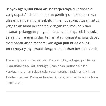
Banyak
agen judi kuda online terpercaya
di Indonesia
yang dapat Anda pilih, namun penting untuk memeriksa
ulasan dari pengguna sebelum membuat keputusan. Situs
yang telah lama beroperasi dengan reputasi baik dan
layanan pelanggan yang memadai umumnya lebih disukai.
Selain itu, referensi dari teman atau komunitas juga dapat
membantu Anda menemukan
agen judi kuda online
terpercaya
yang sesuai dengan kebutuhan bermain Anda.
This entry was posted in
Balap Kuda
and tagged
agen judi balap
kuda
,
Indonesia
,
Judi Olahraga
,
Keamanan Taruhan Online
,
Panduan Taruhan Balap Kuda
,
Pasar Taruhan Indonesia
,
Pilihan
Taruhan Terbaik
,
Promosi Taruhan Online
,
taruhan balap kuda
on
02/01/2025
.