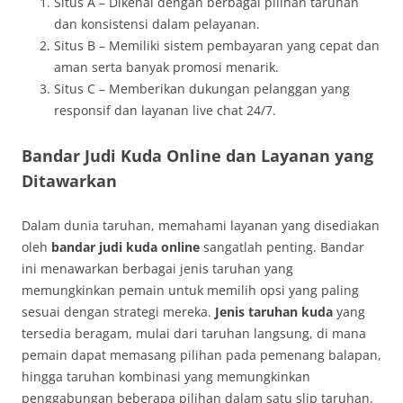
Situs A – Dikenal dengan berbagai pilihan taruhan
dan konsistensi dalam pelayanan.
Situs B – Memiliki sistem pembayaran yang cepat dan
aman serta banyak promosi menarik.
Situs C – Memberikan dukungan pelanggan yang
responsif dan layanan live chat 24/7.
Bandar Judi Kuda Online dan Layanan yang
Ditawarkan
Dalam dunia taruhan, memahami layanan yang disediakan
oleh
bandar judi kuda online
sangatlah penting. Bandar
ini menawarkan berbagai jenis taruhan yang
memungkinkan pemain untuk memilih opsi yang paling
sesuai dengan strategi mereka.
Jenis taruhan kuda
yang
tersedia beragam, mulai dari taruhan langsung, di mana
pemain dapat memasang pilihan pada pemenang balapan,
hingga taruhan kombinasi yang memungkinkan
penggabungan beberapa pilihan dalam satu slip taruhan.