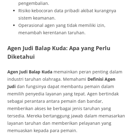
pengembalian.
Risiko kebocoran data pribadi akibat kurangnya
sistem keamanan.
Operasional agen yang tidak memiliki izin,
menambah kerentanan taruhan.
Agen Judi Balap Kuda: Apa yang Perlu
Diketahui
Agen Judi Balap Kuda
memainkan peran penting dalam
industri taruhan olahraga. Memahami
Definisi Agen
Judi
dan fungsinya dapat membantu pemain dalam
memilih penyedia layanan yang tepat. Agen bertindak
sebagai perantara antara pemain dan bandar,
memberikan akses ke berbagai jenis taruhan yang
tersedia. Mereka bertanggung jawab dalam memasarkan
layanan taruhan dan memberikan pelayanan yang
memuaskan kepada para pemain.