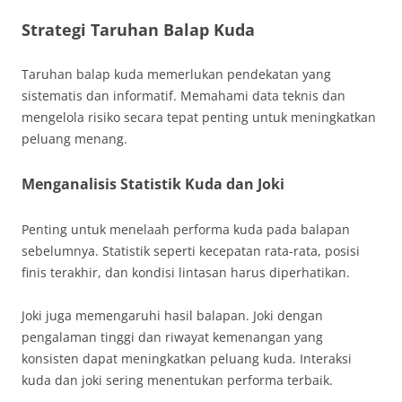
Strategi Taruhan Balap Kuda
Taruhan balap kuda memerlukan pendekatan yang
sistematis dan informatif. Memahami data teknis dan
mengelola risiko secara tepat penting untuk meningkatkan
peluang menang.
Menganalisis Statistik Kuda dan Joki
Penting untuk menelaah performa kuda pada balapan
sebelumnya. Statistik seperti kecepatan rata-rata, posisi
finis terakhir, dan kondisi lintasan harus diperhatikan.
Joki juga memengaruhi hasil balapan. Joki dengan
pengalaman tinggi dan riwayat kemenangan yang
konsisten dapat meningkatkan peluang kuda. Interaksi
kuda dan joki sering menentukan performa terbaik.