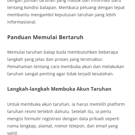
dengan jumlah taruhan yang masuk dan informasi baru
tentang kondisi balapan. Membaca peluang dengan tepat
membantu mengambil keputusan taruhan yang lebih
informasional.
Panduan Memulai Bertaruh
Memulai taruhan balap kuda membutuhkan beberapa
langkah yang jelas dan proses yang terstruktur.
Pemahaman tentang cara membuka akun dan melakukan
taruhan sangat penting agar tidak terjadi kesalahan.
Langkah-langkah Membuka Akun Taruhan
Untuk membuka akun taruhan, ia harus memilih platform
taruhan resmi terlebih dahulu. Setelah itu, ia perlu
mengisi formulir registrasi dengan data pribadi seperti
nama lengkap, alamat, nomor telepon, dan email yang
valid.