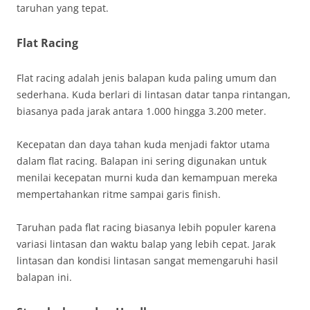
taruhan yang tepat.
Flat Racing
Flat racing adalah jenis balapan kuda paling umum dan
sederhana. Kuda berlari di lintasan datar tanpa rintangan,
biasanya pada jarak antara 1.000 hingga 3.200 meter.
Kecepatan dan daya tahan kuda menjadi faktor utama
dalam flat racing. Balapan ini sering digunakan untuk
menilai kecepatan murni kuda dan kemampuan mereka
mempertahankan ritme sampai garis finish.
Taruhan pada flat racing biasanya lebih populer karena
variasi lintasan dan waktu balap yang lebih cepat. Jarak
lintasan dan kondisi lintasan sangat memengaruhi hasil
balapan ini.