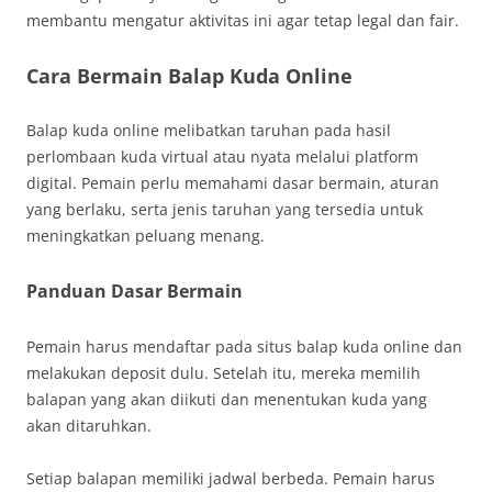
membantu mengatur aktivitas ini agar tetap legal dan fair.
Cara Bermain Balap Kuda Online
Balap kuda online melibatkan taruhan pada hasil
perlombaan kuda virtual atau nyata melalui platform
digital. Pemain perlu memahami dasar bermain, aturan
yang berlaku, serta jenis taruhan yang tersedia untuk
meningkatkan peluang menang.
Panduan Dasar Bermain
Pemain harus mendaftar pada situs balap kuda online dan
melakukan deposit dulu. Setelah itu, mereka memilih
balapan yang akan diikuti dan menentukan kuda yang
akan ditaruhkan.
Setiap balapan memiliki jadwal berbeda. Pemain harus