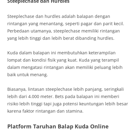
Steeplechase dan Hurdles
Steeplechase dan hurdles adalah balapan dengan
rintangan yang menantang, seperti pagar dan parit kecil.
Perbedaan utamanya, steeplechase memiliki rintangan
yang lebih tinggi dan lebih berat dibanding hurdles.
Kuda dalam balapan ini membutuhkan keterampilan
lompat dan kondisi fisik yang kuat. Kuda yang terampil
dalam mengatasi rintangan akan memiliki peluang lebih
baik untuk menang.
Biasanya, lintasan steeplechase lebih panjang, seringkali
lebih dari 4.000 meter. Bets pada balapan ini memberi
risiko lebih tinggi tapi juga potensi keuntungan lebih besar
karena faktor rintangan dan stamina.
Platform Taruhan Balap Kuda Online