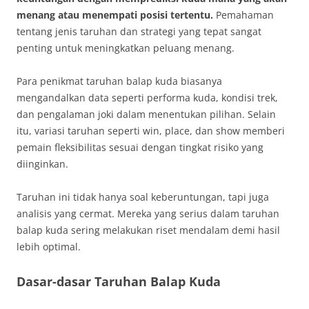
menang atau menempati posisi tertentu.
Pemahaman
tentang jenis taruhan dan strategi yang tepat sangat
penting untuk meningkatkan peluang menang.
Para penikmat taruhan balap kuda biasanya
mengandalkan data seperti performa kuda, kondisi trek,
dan pengalaman joki dalam menentukan pilihan. Selain
itu, variasi taruhan seperti win, place, dan show memberi
pemain fleksibilitas sesuai dengan tingkat risiko yang
diinginkan.
Taruhan ini tidak hanya soal keberuntungan, tapi juga
analisis yang cermat. Mereka yang serius dalam taruhan
balap kuda sering melakukan riset mendalam demi hasil
lebih optimal.
Dasar-dasar Taruhan Balap Kuda