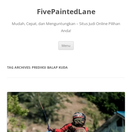
FivePaintedLane
Mudah, Cepat, dan Menguntungkan – Situs Judi Online Pilihan
Anda!
Skip
Menu
to
content
TAG ARCHIVES:
PREDIKSI BALAP KUDA