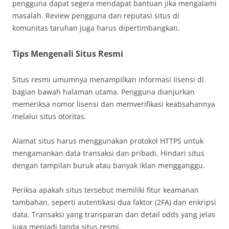
pengguna dapat segera mendapat bantuan jika mengalami
masalah. Review pengguna dan reputasi situs di
komunitas taruhan juga harus dipertimbangkan.
Tips Mengenali Situs Resmi
Situs resmi umumnya menampilkan informasi lisensi di
bagian bawah halaman utama. Pengguna dianjurkan
memeriksa nomor lisensi dan memverifikasi keabsahannya
melalui situs otoritas.
Alamat situs harus menggunakan protokol HTTPS untuk
mengamankan data transaksi dan pribadi. Hindari situs
dengan tampilan buruk atau banyak iklan mengganggu.
Periksa apakah situs tersebut memiliki fitur keamanan
tambahan, seperti autentikasi dua faktor (2FA) dan enkripsi
data. Transaksi yang transparan dan detail odds yang jelas
juga menjadi tanda situs resmi.