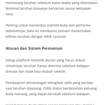
memasang taruhan sebelum batas waktu yang ditentukan.
Nominal taruhan biasanya bervariasi sesuai kebijakan
situs.
Penting untuk memeriksa statistik kuda dan performa
sebelumnya. Data ini membantu pemain menentukan
pilihan taruhan dengan lebih rasional.
Aturan dan Sistem Permainan
Setiap platform memiliki aturan yang harus diikuti.
Umumnya, taruhan hanya diterima sebelum balapan
dimulai dan tidak bisa diubah setelah.
Pembayaran kemenangan mengikuti odds yang berlaku
saat taruhan dipasang. Odds diatur berdasarkan peluang
kuda menang, yang dapat berubah sebelum balapan.