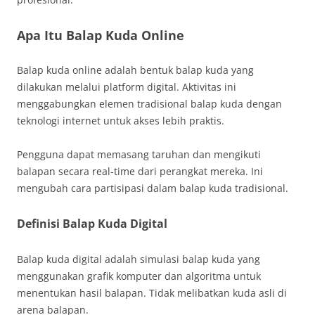
Apa Itu Balap Kuda Online
Balap kuda online adalah bentuk balap kuda yang
dilakukan melalui platform digital. Aktivitas ini
menggabungkan elemen tradisional balap kuda dengan
teknologi internet untuk akses lebih praktis.
Pengguna dapat memasang taruhan dan mengikuti
balapan secara real-time dari perangkat mereka. Ini
mengubah cara partisipasi dalam balap kuda tradisional.
Definisi Balap Kuda Digital
Balap kuda digital adalah simulasi balap kuda yang
menggunakan grafik komputer dan algoritma untuk
menentukan hasil balapan. Tidak melibatkan kuda asli di
arena balapan.