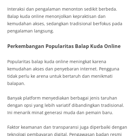
Interaksi dan pengalaman menonton sedikit berbeda.
Balap kuda online menonjolkan kepraktisan dan
kemudahan akses, sedangkan tradisional berfokus pada
pengalaman langsung.
Perkembangan Popularitas Balap Kuda Online
Popularitas balap kuda online meningkat karena
kemudahan akses dan penyebaran internet. Pengguna
tidak perlu ke arena untuk bertaruh dan menikmati
balapan.
Banyak platform menyediakan berbagai jenis taruhan
dengan opsi yang lebih variatif dibandingkan tradisional.
Ini menarik minat generasi muda dan pemain baru.
Faktor keamanan dan transparansi juga diperbaiki dengan
teknologi pembayaran digital. Pengawasan badan resmi