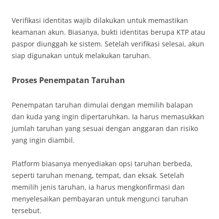
Verifikasi identitas wajib dilakukan untuk memastikan
keamanan akun. Biasanya, bukti identitas berupa KTP atau
paspor diunggah ke sistem. Setelah verifikasi selesai, akun
siap digunakan untuk melakukan taruhan.
Proses Penempatan Taruhan
Penempatan taruhan dimulai dengan memilih balapan
dan kuda yang ingin dipertaruhkan. Ia harus memasukkan
jumlah taruhan yang sesuai dengan anggaran dan risiko
yang ingin diambil.
Platform biasanya menyediakan opsi taruhan berbeda,
seperti taruhan menang, tempat, dan eksak. Setelah
memilih jenis taruhan, ia harus mengkonfirmasi dan
menyelesaikan pembayaran untuk mengunci taruhan
tersebut.