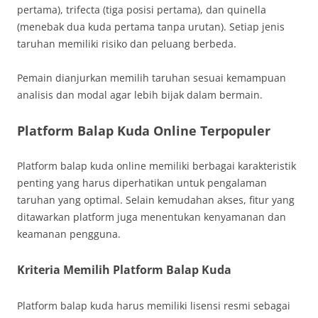
pertama), trifecta (tiga posisi pertama), dan quinella
(menebak dua kuda pertama tanpa urutan). Setiap jenis
taruhan memiliki risiko dan peluang berbeda.
Pemain dianjurkan memilih taruhan sesuai kemampuan
analisis dan modal agar lebih bijak dalam bermain.
Platform Balap Kuda Online Terpopuler
Platform balap kuda online memiliki berbagai karakteristik
penting yang harus diperhatikan untuk pengalaman
taruhan yang optimal. Selain kemudahan akses, fitur yang
ditawarkan platform juga menentukan kenyamanan dan
keamanan pengguna.
Kriteria Memilih Platform Balap Kuda
Platform balap kuda harus memiliki lisensi resmi sebagai