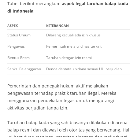
Tabel berikut merangkum
aspek legal taruhan balap kuda
di Indonesia
:
ASPEK
KETERANGAN
Status Umum
Dilarang kecuali ada izin khusus
Pengawas
Pemerintah melalui dinas terkait
Bentuk Resmi
Taruhan dengan izin resmi
Sanksi Pelanggaran
Denda dan/atau pidana sesuai UU perjudian
Pemerintah dan penegak hukum aktif melakukan
pengawasan terhadap praktik taruhan ilegal. Mereka
menggunakan pendekatan tegas untuk mengurangi
aktivitas perjudian tanpa izin.
Taruhan balap kuda yang sah biasanya dilakukan di arena
balap resmi dan diawasi oleh otoritas yang berwenang. Hal