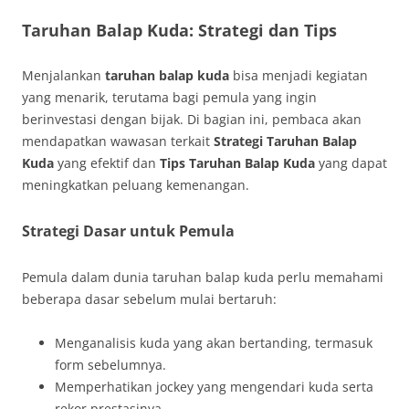
Taruhan Balap Kuda: Strategi dan Tips
Menjalankan
taruhan balap kuda
bisa menjadi kegiatan
yang menarik, terutama bagi pemula yang ingin
berinvestasi dengan bijak. Di bagian ini, pembaca akan
mendapatkan wawasan terkait
Strategi Taruhan Balap
Kuda
yang efektif dan
Tips Taruhan Balap Kuda
yang dapat
meningkatkan peluang kemenangan.
Strategi Dasar untuk Pemula
Pemula dalam dunia taruhan balap kuda perlu memahami
beberapa dasar sebelum mulai bertaruh:
Menganalisis kuda yang akan bertanding, termasuk
form sebelumnya.
Memperhatikan jockey yang mengendari kuda serta
rekor prestasinya.