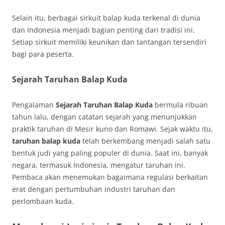
Selain itu, berbagai sirkuit balap kuda terkenal di dunia
dan Indonesia menjadi bagian penting dari tradisi ini.
Setiap sirkuit memiliki keunikan dan tantangan tersendiri
bagi para peserta.
Sejarah Taruhan Balap Kuda
Pengalaman
Sejarah Taruhan Balap Kuda
bermula ribuan
tahun lalu, dengan catatan sejarah yang menunjukkan
praktik taruhan di Mesir kuno dan Romawi. Sejak waktu itu,
taruhan balap kuda
telah berkembang menjadi salah satu
bentuk judi yang paling populer di dunia. Saat ini, banyak
negara, termasuk Indonesia, mengatur taruhan ini.
Pembaca akan menemukan bagaimana regulasi berkaitan
erat dengan pertumbuhan industri taruhan dan
perlombaan kuda.