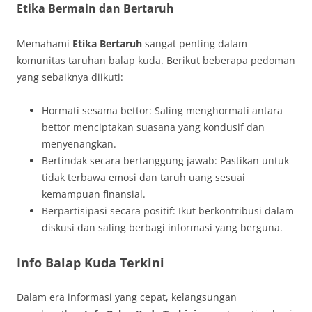
Etika Bermain dan Bertaruh
Memahami
Etika Bertaruh
sangat penting dalam
komunitas taruhan balap kuda. Berikut beberapa pedoman
yang sebaiknya diikuti:
Hormati sesama bettor: Saling menghormati antara
bettor menciptakan suasana yang kondusif dan
menyenangkan.
Bertindak secara bertanggung jawab: Pastikan untuk
tidak terbawa emosi dan taruh uang sesuai
kemampuan finansial.
Berpartisipasi secara positif: Ikut berkontribusi dalam
diskusi dan saling berbagi informasi yang berguna.
Info Balap Kuda Terkini
Dalam era informasi yang cepat, kelangsungan