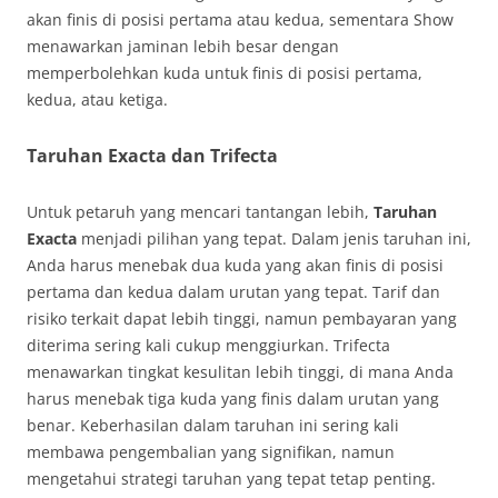
akan finis di posisi pertama atau kedua, sementara Show
menawarkan jaminan lebih besar dengan
memperbolehkan kuda untuk finis di posisi pertama,
kedua, atau ketiga.
Taruhan Exacta dan Trifecta
Untuk petaruh yang mencari tantangan lebih,
Taruhan
Exacta
menjadi pilihan yang tepat. Dalam jenis taruhan ini,
Anda harus menebak dua kuda yang akan finis di posisi
pertama dan kedua dalam urutan yang tepat. Tarif dan
risiko terkait dapat lebih tinggi, namun pembayaran yang
diterima sering kali cukup menggiurkan. Trifecta
menawarkan tingkat kesulitan lebih tinggi, di mana Anda
harus menebak tiga kuda yang finis dalam urutan yang
benar. Keberhasilan dalam taruhan ini sering kali
membawa pengembalian yang signifikan, namun
mengetahui strategi taruhan yang tepat tetap penting.