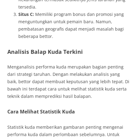
tersedia.
Situs C:
Memiliki program bonus dan promosi yang
menguntungkan untuk pemain baru. Namun,
pembatasan geografis dapat menjadi masalah bagi
beberapa bettor.
Analisis Balap Kuda Terkini
Menganalisis performa kuda merupakan bagian penting
dari strategi taruhan. Dengan melakukan analisis yang
baik, bettor dapat membuat keputusan yang lebih tepat. Di
bawah ini terdapat cara untuk melihat statistik kuda serta
teknik dalam memprediksi hasil balapan.
Cara Melihat Statistik Kuda
Statistik kuda memberikan gambaran penting mengenai
performa kuda dalam perlombaan sebelumnya. Untuk