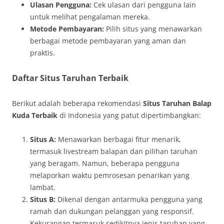
Ulasan Pengguna:
Cek ulasan dari pengguna lain
untuk melihat pengalaman mereka.
Metode Pembayaran:
Pilih situs yang menawarkan
berbagai metode pembayaran yang aman dan
praktis.
Daftar Situs Taruhan Terbaik
Berikut adalah beberapa rekomendasi
Situs Taruhan Balap
Kuda Terbaik
di Indonesia yang patut dipertimbangkan:
Situs A:
Menawarkan berbagai fitur menarik,
termasuk livestream balapan dan pilihan taruhan
yang beragam. Namun, beberapa pengguna
melaporkan waktu pemrosesan penarikan yang
lambat.
Situs B:
Dikenal dengan antarmuka pengguna yang
ramah dan dukungan pelanggan yang responsif.
Kekurangan termasuk sedikitnya jenis taruhan yang