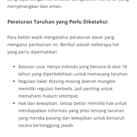
menyenangkan dan aman.
Peraturan Taruhan yang Perlu Diketahui
Para bettor wajib mengetahui peraturan dasar yang
mengatur permainan ini. Berikut adalah beberapa hal
yang perlu diperhatikan:
Batasan usia: Hanya individu yang berusia di atas 18
tahun yang diperbolehkan untuk memasang taruhan.
Regulasi lokal: Masing-masing daerah mungkin
memiliki regulasi berbeda, jadi penting untuk
memahami hukum setempat.
Hak dan kewajiban: Setiap bettor memiliki hak untuk
mendapatkan informasi yang jelas tentang taruhan
yang mereka pasang dan kewajiban untuk bertaruh
secara bertanggung jawab.