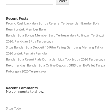
Search
Recent Posts
Promo Cashback dan Bonus Referral Terbesar dari Bandar Bola
Resmi untuk Member Baru
Bandar Bola Bonus Member Baru Terbesar dan Rollingan Tertinggi
2026: Panduan Situs Terpercaya
Situs Bandar Bola Deposit 10 Ribu Paling Gampang Menang Tahun
2026 untuk Pemain Pemula
Bandar Bola Resmi Piala Dunia dan Liga Top Eropa 2026 Terpercaya
Rekomendasi Bandar Bola Online Deposit QRIS dan E-Wallet Tanpa
Potongan 2026 Terpercaya
Recent Comments
No comments to show.
Situs Toto