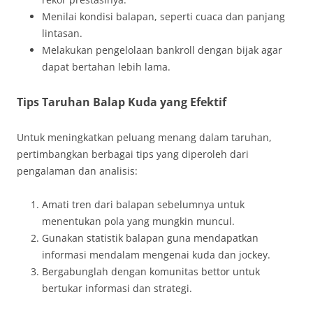
Menilai kondisi balapan, seperti cuaca dan panjang
lintasan.
Melakukan pengelolaan bankroll dengan bijak agar
dapat bertahan lebih lama.
Tips Taruhan Balap Kuda yang Efektif
Untuk meningkatkan peluang menang dalam taruhan,
pertimbangkan berbagai tips yang diperoleh dari
pengalaman dan analisis:
Amati tren dari balapan sebelumnya untuk
menentukan pola yang mungkin muncul.
Gunakan statistik balapan guna mendapatkan
informasi mendalam mengenai kuda dan jockey.
Bergabunglah dengan komunitas bettor untuk
bertukar informasi dan strategi.