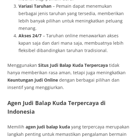
Variasi Taruhan
– Pemain dapat menemukan
berbagai jenis taruhan yang tersedia, memberikan
lebih banyak pilihan untuk meningkatkan peluang
menang.
Akses 24/7
– Taruhan online menawarkan akses
kapan saja dan dari mana saja, membuatnya lebih
fleksibel dibandingkan taruhan tradisional.
Menggunakan
Situs Judi Balap Kuda Terpercaya
tidak
hanya memberikan rasa aman, tetapi juga meningkatkan
Keuntungan Judi Online
dengan berbagai pilihan dan
insentif yang menggiurkan.
Agen Judi Balap Kuda Terpercaya di
Indonesia
Memilih
agen judi balap kuda
yang terpercaya merupakan
langkah penting untuk memastikan pengalaman bermain