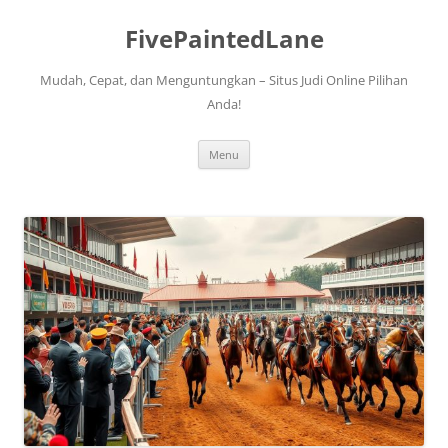
FivePaintedLane
Mudah, Cepat, dan Menguntungkan – Situs Judi Online Pilihan
Anda!
Skip
Menu
to
content