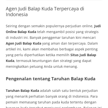
Agen Judi Balap Kuda Terpercaya di
Indonesia
Seiring dengan semakin populernya perjudian online,
Judi
Online Balap Kuda
telah mengambil posisi yang strategis
di industri ini. Banyak penggemar taruhan kini mencari
Agen Judi Balap Kuda
yang aman dan terpercaya. Dalam
artikel ini, kami akan membahas berbagai aspek penting
yang perlu diperhatikan ketika memilih
Situs Judi Balap
Kuda
, termasuk keuntungan dan strategi yang dapat
meningkatkan peluang Anda untuk menang.
Pengenalan tentang Taruhan Balap Kuda
Taruhan Balap Kuda
adalah salah satu bentuk perjudian
yang menarik perhatian banyak orang di Indonesia. Para
pemain memasang taruhan pada kuda tertentu dengan
harapan kuda tersebut menjuarai perlombaan. Balapan ini