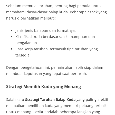
Sebelum memulai taruhan, penting bagi pemula untuk
memahami dasar-dasar balap kuda. Beberapa aspek yang
harus diperhatikan meliputi:
Jenis-jenis balapan dan formatnya.
Klasifikasi kuda berdasarkan kemampuan dan
pengalaman.
Cara kerja taruhan, termasuk tipe taruhan yang
tersedia.
Dengan pengetahuan ini, pemain akan lebih siap dalam
membuat keputusan yang tepat saat bertaruh.
Strategi Memilih Kuda yang Menang
Salah satu
Strategi Taruhan Balap Kuda
yang paling efektif
melibatkan pemilihan kuda yang memiliki peluang terbaik
untuk menang. Berikut adalah beberapa langkah yang