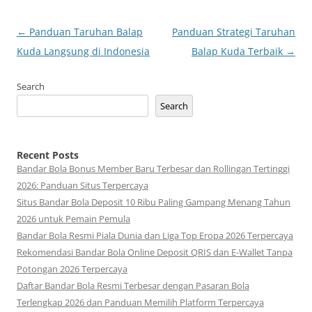
Post
←
Panduan Taruhan Balap
Panduan Strategi Taruhan
navigation
Kuda Langsung di Indonesia
Balap Kuda Terbaik
→
Search
Search
Recent Posts
Bandar Bola Bonus Member Baru Terbesar dan Rollingan Tertinggi
2026: Panduan Situs Terpercaya
Situs Bandar Bola Deposit 10 Ribu Paling Gampang Menang Tahun
2026 untuk Pemain Pemula
Bandar Bola Resmi Piala Dunia dan Liga Top Eropa 2026 Terpercaya
Rekomendasi Bandar Bola Online Deposit QRIS dan E-Wallet Tanpa
Potongan 2026 Terpercaya
Daftar Bandar Bola Resmi Terbesar dengan Pasaran Bola
Terlengkap 2026 dan Panduan Memilih Platform Terpercaya