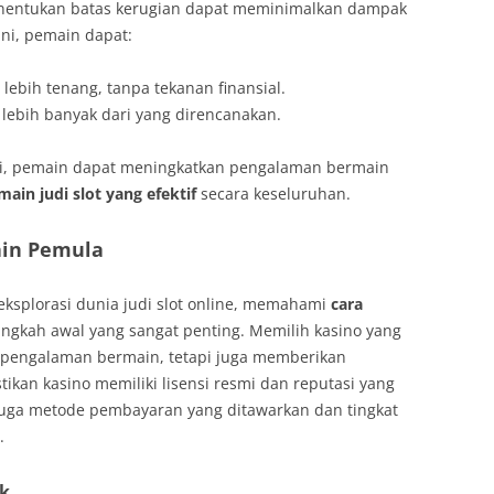
enentukan batas kerugian dapat meminimalkan dampak
ini, pemain dapat:
ebih tenang, tanpa tekanan finansial.
lebih banyak dari yang direncanakan.
ni, pemain dapat meningkatkan pengalaman bermain
main judi slot yang efektif
secara keseluruhan.
ain Pemula
ksplorasi dunia judi slot online, memahami
cara
ngkah awal yang sangat penting. Memilih kasino yang
 pengalaman bermain, tetapi juga memberikan
ikan kasino memiliki lisensi resmi dan reputasi yang
 juga metode pembayaran yang ditawarkan dan tingkat
.
ik