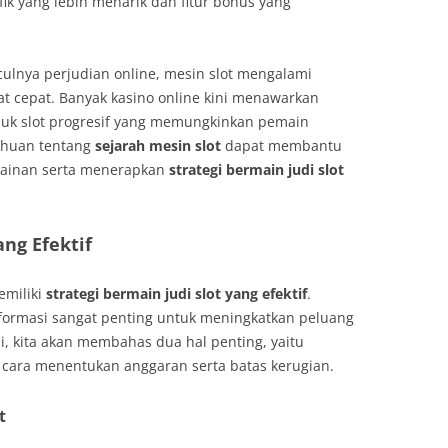
k yang lebih menarik dan fitur bonus yang
lnya perjudian online, mesin slot mengalami
t cepat. Banyak kasino online kini menawarkan
suk slot progresif yang memungkinkan pemain
ahuan tentang
sejarah mesin slot
dapat membantu
ainan serta menerapkan
strategi bermain judi slot
ang Efektif
emiliki
strategi bermain judi slot yang efektif
.
formasi sangat penting untuk meningkatkan peluang
, kita akan membahas dua hal penting, yaitu
cara menentukan anggaran serta batas kerugian.
t