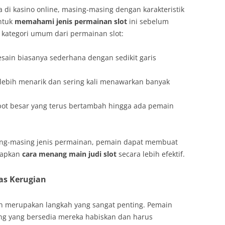
a di kasino online, masing-masing dengan karakteristik
untuk
memahami jenis permainan slot
ini sebelum
 kategori umum dari permainan slot:
 desain biasanya sederhana dengan sedikit garis
ng lebih menarik dan sering kali menawarkan banyak
kpot besar yang terus bertambah hingga ada pemain
ing-masing jenis permainan, pemain dapat membuat
rapkan
cara menang main judi slot
secara lebih efektif.
as Kerugian
 merupakan langkah yang sangat penting. Pemain
g yang bersedia mereka habiskan dan harus