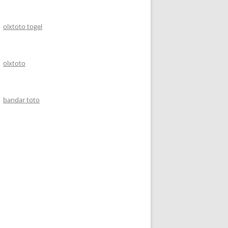
olxtoto togel
olxtoto
bandar toto