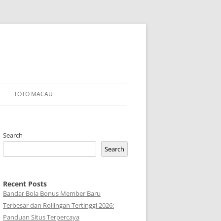
TOTO MACAU
Search
Search
Recent Posts
Bandar Bola Bonus Member Baru
Terbesar dan Rollingan Tertinggi 2026:
Panduan Situs Terpercaya