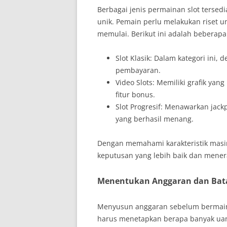
Berbagai jenis permainan slot tersedi
unik. Pemain perlu melakukan riset 
memulai. Berikut ini adalah beberapa
Slot Klasik: Dalam kategori ini,
pembayaran.
Video Slots: Memiliki grafik ya
fitur bonus.
Slot Progresif: Menawarkan jac
yang berhasil menang.
Dengan memahami karakteristik mas
keputusan yang lebih baik dan mene
Menentukan Anggaran dan Bat
Menyusun anggaran sebelum bermain
harus menetapkan berapa banyak uan