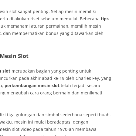
in slot sangat penting. Setiap mesin memiliki
erlu dilakukan riset sebelum memulai. Beberapa
tips
suk memahami aturan permainan, memilih mesin
k, dan memperhatikan bonus yang ditawarkan oleh
Mesin Slot
 slot
merupakan bagian yang penting untuk
uncurkan pada akhir abad ke-19 oleh Charles Fey, yang
tu,
perkembangan mesin slot
telah terjadi secara
 yang mengubah cara orang bermain dan menikmati
iki tiga gulungan dan simbol sederhana seperti buah-
waktu, mesin ini mulai beradaptasi dengan
mesin slot video pada tahun 1970-an membawa