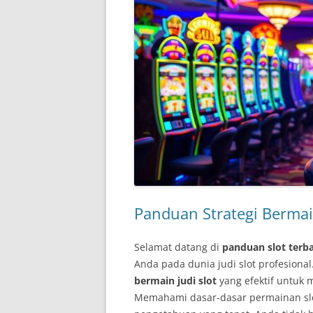
Panduan Strategi Bermain
Selamat datang di
panduan slot terb
Anda pada dunia judi slot profesional.
bermain judi slot
yang efektif untuk
Memahami dasar-dasar permainan slot