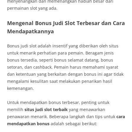
menyenangkan dan memenangkan hadiah besar dari
permainan slot yang ada.
Mengenal Bonus Judi Slot Terbesar dan Cara
Mendapatkannya
Bonus judi slot adalah insentif yang diberikan oleh situs
untuk menarik perhatian para pemain. Beragam jenis
bonus tersedia, seperti bonus selamat datang, bonus
setoran, dan cashback. Pemain harus memahami syarat
dan ketentuan yang berkaitan dengan bonus ini agar tidak
mengalami kesulitan saat melakukan penarikan hasil
kemenangan.
Untuk mendapatkan bonus terbesar, penting untuk
memilih
situs judi slot terbaik
yang menawarkan
penawaran menarik. Beberapa langkah dan tips untuk
cara
mendapatkan bonus
adalah sebagai berikut: