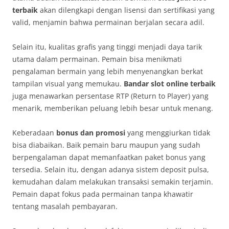
terbaik
akan dilengkapi dengan lisensi dan sertifikasi yang
valid, menjamin bahwa permainan berjalan secara adil.
Selain itu, kualitas grafis yang tinggi menjadi daya tarik
utama dalam permainan. Pemain bisa menikmati
pengalaman bermain yang lebih menyenangkan berkat
tampilan visual yang memukau.
Bandar slot online terbaik
juga menawarkan persentase RTP (Return to Player) yang
menarik, memberikan peluang lebih besar untuk menang.
Keberadaan
bonus dan promosi
yang menggiurkan tidak
bisa diabaikan. Baik pemain baru maupun yang sudah
berpengalaman dapat memanfaatkan paket bonus yang
tersedia. Selain itu, dengan adanya sistem deposit pulsa,
kemudahan dalam melakukan transaksi semakin terjamin.
Pemain dapat fokus pada permainan tanpa khawatir
tentang masalah pembayaran.