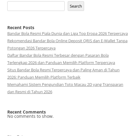
Search
Recent Posts
Bandar Bola Resmi Piala Dunia dan Liga Top Eropa 2026 Terpercaya
Rekomendasi Bandar Bola Online Deposit QRIS dan E-Wallet Tanpa
Potongan 2026 Terpercaya
Daftar Bandar Bola Resmi Terbesar dengan Pasaran Bola
Terlengkap 2026 dan Panduan Memilih Platform Terpercaya
Situs Bandar Bola Resmi Terpercaya dan Paling Aman di Tahun
2026: Panduan Memilih Platform Terbaik
Memahami Sistem Pengundian Toto Macau 2D yang Transparan
dan Resmi di Tahun 2026
Recent Comments
No comments to show.