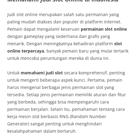
Judi slot online merupakan salah satu permainan yang
paling mudah diakses dan populer di platform internet.
Pemain dapat mengalami keseruan
permainan slot online
dengan gameplay yang sederhana dan grafis yang
menarik. Dengan meningkatnya kehadiran platform
slot
online terpercaya
, banyak pemain baru yang mulai tertarik
untuk mencoba peruntungan mereka di dunia ini.
Untuk
memahami judi slot
secara komprehensif, penting
untuk mengerti beberapa aspek kunci. Pertama, pemain
harus mengenal berbagai jenis permainan slot yang
tersedia. Setiap jenis permainan memiliki aturan dan fitur
yang berbeda, sehingga bisa mempengaruhi cara
permainan berjalan. Selain itu, pemahaman tentang cara
kerja mesin slot berbasis RNG (Random Number
Generator) sangat penting untuk menghindari
kesalahpahaman dalam bertaruh.