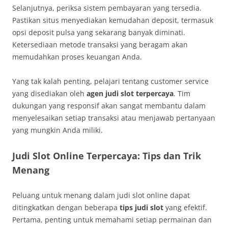
Selanjutnya, periksa sistem pembayaran yang tersedia.
Pastikan situs menyediakan kemudahan deposit, termasuk
opsi deposit pulsa yang sekarang banyak diminati.
Ketersediaan metode transaksi yang beragam akan
memudahkan proses keuangan Anda.
Yang tak kalah penting, pelajari tentang customer service
yang disediakan oleh
agen judi slot terpercaya
. Tim
dukungan yang responsif akan sangat membantu dalam
menyelesaikan setiap transaksi atau menjawab pertanyaan
yang mungkin Anda miliki.
Judi Slot Online Terpercaya: Tips dan Trik
Menang
Peluang untuk menang dalam judi slot online dapat
ditingkatkan dengan beberapa
tips judi slot
yang efektif.
Pertama, penting untuk memahami setiap permainan dan