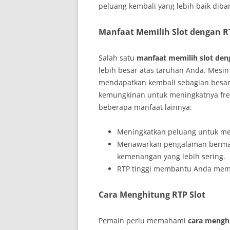
peluang kembali yang lebih baik diba
Manfaat Memilih Slot dengan RT
Salah satu
manfaat memilih slot den
lebih besar atas taruhan Anda. Mesi
mendapatkan kembali sebagian besar 
kemungkinan untuk meningkatnya frek
beberapa manfaat lainnya:
Meningkatkan peluang untuk men
Menawarkan pengalaman berma
kemenangan yang lebih sering.
RTP tinggi membantu Anda mema
Cara Menghitung RTP Slot
Pemain perlu memahami
cara mengh