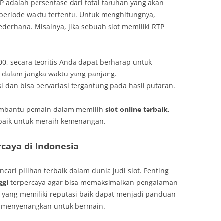
adalah persentase dari total taruhan yang akan
periode waktu tertentu. Untuk menghitungnya,
rhana. Misalnya, jika sebuah slot memiliki RTP
0, secara teoritis Anda dapat berharap untuk
 dalam jangka waktu yang panjang.
i dan bisa bervariasi tergantung pada hasil putaran.
bantu pemain dalam memilih
slot online terbaik
,
baik untuk meraih kemenangan.
rcaya di Indonesia
ari pilihan terbaik dalam dunia judi slot. Penting
ggi
terpercaya agar bisa memaksimalkan pengalaman
yang memiliki reputasi baik dapat menjadi panduan
menyenangkan untuk bermain.