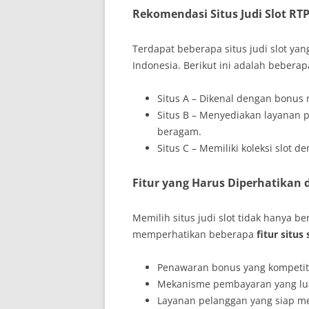
Rekomendasi Situs Judi Slot RTP
Terdapat beberapa situs judi slot ya
Indonesia. Berikut ini adalah bebera
Situs A – Dikenal dengan bonus 
Situs B – Menyediakan layanan
beragam.
Situs C – Memiliki koleksi slot de
Fitur yang Harus Diperhatikan di
Memilih situs judi slot tidak hanya b
memperhatikan beberapa
fitur situs
Penawaran bonus yang kompetiti
Mekanisme pembayaran yang lua
Layanan pelanggan yang siap m