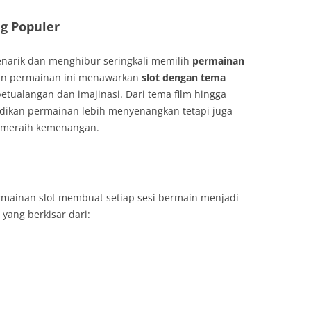
ng Populer
arik dan menghibur seringkali memilih
permainan
an permainan ini menawarkan
slot dengan tema
tualangan dan imajinasi. Dari tema film hingga
njadikan permainan lebih menyenangkan tetapi juga
 meraih kemenangan.
rmainan slot membuat setiap sesi bermain menjadi
ang berkisar dari: