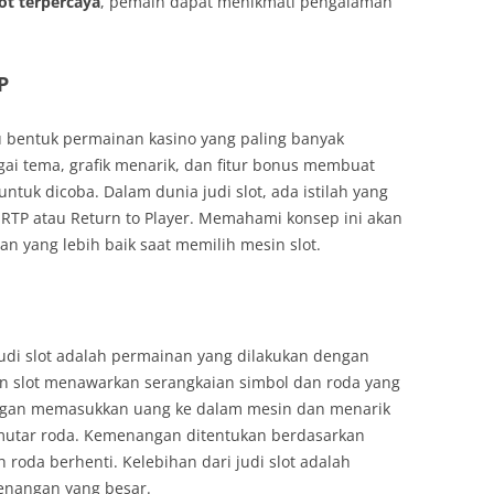
ot terpercaya
, pemain dapat menikmati pengalaman
P
 bentuk permainan kasino yang paling banyak
ai tema, grafik menarik, dan fitur bonus membuat
ntuk dicoba. Dalam dunia judi slot, ada istilah yang
 RTP atau Return to Player. Memahami konsep ini akan
yang lebih baik saat memilih mesin slot.
judi slot adalah permainan yang dilakukan dengan
n slot menawarkan serangkaian simbol dan roda yang
engan memasukkan uang ke dalam mesin dan menarik
utar roda. Kemenangan ditentukan berdasarkan
roda berhenti. Kelebihan dari judi slot adalah
enangan yang besar.