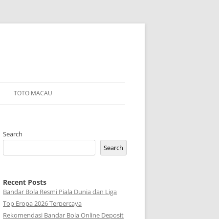
TOTO MACAU
Search
Search
Recent Posts
Bandar Bola Resmi Piala Dunia dan Liga
Top Eropa 2026 Terpercaya
Rekomendasi Bandar Bola Online Deposit