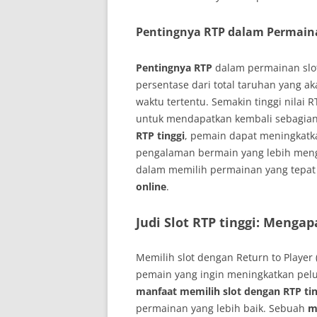
Pentingnya RTP dalam Permain
Pentingnya RTP
dalam permainan slo
persentase dari total taruhan yang 
waktu tertentu. Semakin tinggi nilai 
untuk mendapatkan kembali sebagian
RTP tinggi
, pemain dapat meningkat
pengalaman bermain yang lebih me
dalam memilih permainan yang tepa
online
.
Judi Slot RTP tinggi: Mengap
Memilih slot dengan Return to Player 
pemain yang ingin meningkatkan pel
manfaat memilih slot dengan RTP tin
permainan yang lebih baik. Sebuah
m