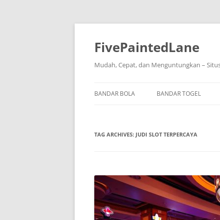
FivePaintedLane
Mudah, Cepat, dan Menguntungkan – Situs J
BANDAR BOLA
BANDAR TOGEL
TAG ARCHIVES:
JUDI SLOT TERPERCAYA