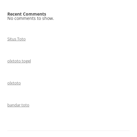
Recent Comments
No comments to show.
Situs Toto
olxtoto togel
olxtoto
bandar toto