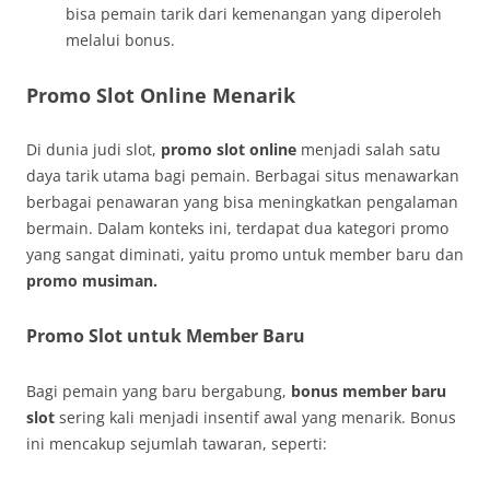
bisa pemain tarik dari kemenangan yang diperoleh
melalui bonus.
Promo Slot Online Menarik
Di dunia judi slot,
promo slot online
menjadi salah satu
daya tarik utama bagi pemain. Berbagai situs menawarkan
berbagai penawaran yang bisa meningkatkan pengalaman
bermain. Dalam konteks ini, terdapat dua kategori promo
yang sangat diminati, yaitu promo untuk member baru dan
promo musiman.
Promo Slot untuk Member Baru
Bagi pemain yang baru bergabung,
bonus member baru
slot
sering kali menjadi insentif awal yang menarik. Bonus
ini mencakup sejumlah tawaran, seperti: