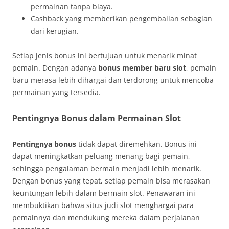
permainan tanpa biaya.
Cashback yang memberikan pengembalian sebagian
dari kerugian.
Setiap jenis bonus ini bertujuan untuk menarik minat
pemain. Dengan adanya
bonus member baru slot
, pemain
baru merasa lebih dihargai dan terdorong untuk mencoba
permainan yang tersedia.
Pentingnya Bonus dalam Permainan Slot
Pentingnya bonus
tidak dapat diremehkan. Bonus ini
dapat meningkatkan peluang menang bagi pemain,
sehingga pengalaman bermain menjadi lebih menarik.
Dengan bonus yang tepat, setiap pemain bisa merasakan
keuntungan lebih dalam bermain slot. Penawaran ini
membuktikan bahwa situs judi slot menghargai para
pemainnya dan mendukung mereka dalam perjalanan