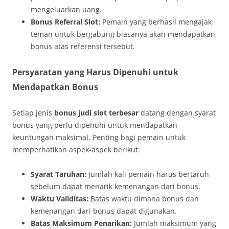
mengeluarkan uang.
Bonus Referral Slot:
Pemain yang berhasil mengajak
teman untuk bergabung biasanya akan mendapatkan
bonus atas referensi tersebut.
Persyaratan yang Harus Dipenuhi untuk
Mendapatkan Bonus
Setiap jenis
bonus judi slot terbesar
datang dengan syarat
bonus yang perlu dipenuhi untuk mendapatkan
keuntungan maksimal. Penting bagi pemain untuk
memperhatikan aspek-aspek berikut:
Syarat Taruhan:
Jumlah kali pemain harus bertaruh
sebelum dapat menarik kemenangan dari bonus.
Waktu Validitas:
Batas waktu dimana bonus dan
kemenangan dari bonus dapat digunakan.
Batas Maksimum Penarikan:
Jumlah maksimum yang