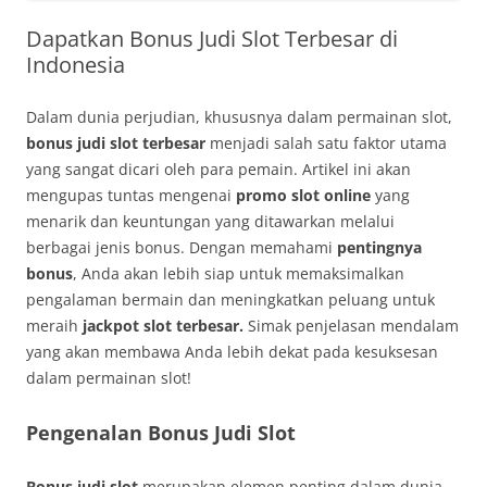
Dapatkan Bonus Judi Slot Terbesar di
Indonesia
Dalam dunia perjudian, khususnya dalam permainan slot,
bonus judi slot terbesar
menjadi salah satu faktor utama
yang sangat dicari oleh para pemain. Artikel ini akan
mengupas tuntas mengenai
promo slot online
yang
menarik dan keuntungan yang ditawarkan melalui
berbagai jenis bonus. Dengan memahami
pentingnya
bonus
, Anda akan lebih siap untuk memaksimalkan
pengalaman bermain dan meningkatkan peluang untuk
meraih
jackpot slot terbesar.
Simak penjelasan mendalam
yang akan membawa Anda lebih dekat pada kesuksesan
dalam permainan slot!
Pengenalan Bonus Judi Slot
Bonus judi slot
merupakan elemen penting dalam dunia