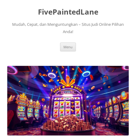
FivePaintedLane
Mudah, Cepat, dan Menguntungkan – Situs Judi Online Pilihan
Anda!
Skip
Menu
to
content