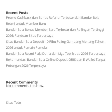
Recent Posts
Promo Cashback dan Bonus Referral Terbesar dari Bandar Bola
Resmi untuk Member Baru
Bandar Bola Bonus Member Baru Terbesar dan Rollingan Tertinggi
2026: Panduan Situs Terpercaya
Situs Bandar Bola Deposit 10 Ribu Paling Gampang Menang Tahun
2026 untuk Pemain Pemula
Bandar Bola Resmi Piala Dunia dan Liga Top Eropa 2026 Terpercaya
Rekomendasi Bandar Bola Online Deposit QRIS dan E-Wallet Tanpa
Potongan 2026 Terpercaya
Recent Comments
No comments to show.
Situs Toto