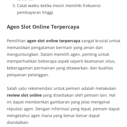
Catat waktu ketika mesin memiliki frekuensi
pembayaran tinggi.
Agen Slot Online Terpercaya
Pemilihan
agen slot online terpercaya
sangat krusial untuk
memastikan pengalaman bermain yang aman dan
menguntungkan. Dalam memilih agen, penting untuk
memperhatikan beberapa aspek seperti keamanan situs,
keberagaman permainan yang ditawarkan, dan kualitas
pelayanan pelanggan.
Salah satu rekomendasi untuk pemain adalah melakukan
review slot online
yang disediakan oleh pemain lain. Hal
ini dapat memberikan gambaran yang jelas mengenai
reputasi agen. Dengan informasi yang tepat, pemain dapat
mengetahui agen mana yang benar-benar dapat
diandalkan.