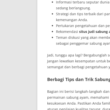
Informasi terbaru seputar duni
sedang berlangsung.
Strategi dan tips terbaik dari 
kemenangan Anda.
Pertukaran pengetahuan dan p
Rekomendasi
situs judi sabung
Teman diskusi yang akan membe
sebagai penggemar sabung aya
Jadi, tunggu apa lagi? Bergabunglah 
Jangan lewatkan kesempatan untuk 
semangat dan berbagi pengetahuan y
Berbagi Tips dan Trik Sabu
Bagian ini berisi langkah-langkah da
permainan sabung ayam, memahami p
kesuksesan Anda. Pastikan Anda fami
aturan penilaian kualitas tarung, d