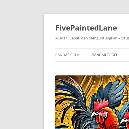
FivePaintedLane
Mudah, Cepat, dan Menguntungkan – Situs J
BANDAR BOLA
BANDAR TOGEL