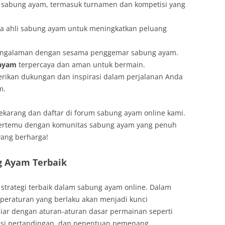
a sabung ayam, termasuk turnamen dan kompetisi yang
para ahli sabung ayam untuk meningkatkan peluang
engalaman dengan sesama penggemar sabung ayam.
 ayam
terpercaya dan aman untuk bermain.
rikan dukungan dan inspirasi dalam perjalanan Anda
m.
sekarang dan daftar di forum sabung ayam online kami.
bertemu dengan komunitas sabung ayam yang penuh
ang berharga!
ng Ayam Terbaik
n strategi terbaik dalam sabung ayam online. Dalam
eraturan yang berlaku akan menjadi kunci
liar dengan aturan-aturan dasar permainan seperti
urasi pertandingan, dan penentuan pemenang.