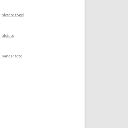
olxtoto togel
olxtoto
bandar toto