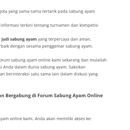
ota yang sama-sama tertarik pada sabung ayam
nformasi terkini tentang turnamen dan kompetisi
s judi sabung ayam
yang terpercaya dan aman.
i terbaik dengan sesama penggemar sabung ayam.
di forum sabung ayam online kami sekarang dan mulailah
i Anda dalam dunia sabung ayam. Saksikan
 berinteraksi satu sama lain dalam diskusi yang
n Bergabung di Forum Sabung Ayam Online
am online kami, Anda akan memiliki akses ke: