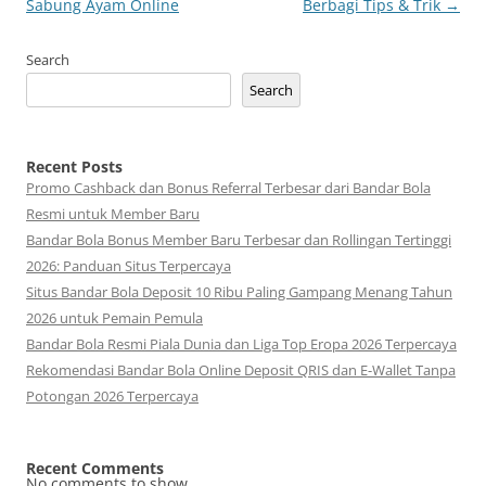
navigation
Sabung Ayam Online
Berbagi Tips & Trik
→
Search
Search
Recent Posts
Promo Cashback dan Bonus Referral Terbesar dari Bandar Bola
Resmi untuk Member Baru
Bandar Bola Bonus Member Baru Terbesar dan Rollingan Tertinggi
2026: Panduan Situs Terpercaya
Situs Bandar Bola Deposit 10 Ribu Paling Gampang Menang Tahun
2026 untuk Pemain Pemula
Bandar Bola Resmi Piala Dunia dan Liga Top Eropa 2026 Terpercaya
Rekomendasi Bandar Bola Online Deposit QRIS dan E-Wallet Tanpa
Potongan 2026 Terpercaya
Recent Comments
No comments to show.