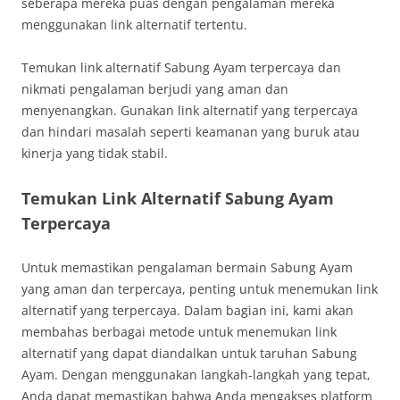
seberapa mereka puas dengan pengalaman mereka
menggunakan link alternatif tertentu.
Temukan link alternatif Sabung Ayam terpercaya dan
nikmati pengalaman berjudi yang aman dan
menyenangkan. Gunakan link alternatif yang terpercaya
dan hindari masalah seperti keamanan yang buruk atau
kinerja yang tidak stabil.
Temukan Link Alternatif Sabung Ayam
Terpercaya
Untuk memastikan pengalaman bermain Sabung Ayam
yang aman dan terpercaya, penting untuk menemukan link
alternatif yang terpercaya. Dalam bagian ini, kami akan
membahas berbagai metode untuk menemukan link
alternatif yang dapat diandalkan untuk taruhan Sabung
Ayam. Dengan menggunakan langkah-langkah yang tepat,
Anda dapat memastikan bahwa Anda mengakses platform