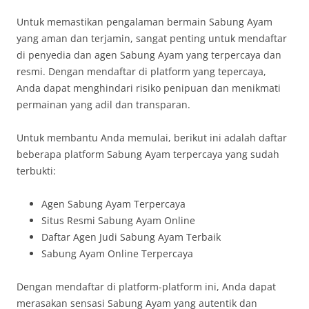
Untuk memastikan pengalaman bermain Sabung Ayam
yang aman dan terjamin, sangat penting untuk mendaftar
di penyedia dan agen Sabung Ayam yang terpercaya dan
resmi. Dengan mendaftar di platform yang tepercaya,
Anda dapat menghindari risiko penipuan dan menikmati
permainan yang adil dan transparan.
Untuk membantu Anda memulai, berikut ini adalah daftar
beberapa platform Sabung Ayam terpercaya yang sudah
terbukti:
Agen Sabung Ayam Terpercaya
Situs Resmi Sabung Ayam Online
Daftar Agen Judi Sabung Ayam Terbaik
Sabung Ayam Online Terpercaya
Dengan mendaftar di platform-platform ini, Anda dapat
merasakan sensasi Sabung Ayam yang autentik dan