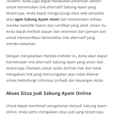
Terakhir, Anda juga dapat melakukan penelitian sendiri
untuk menemukan link alternatif Sabung Ayam yang
terpercaya. Anda dapat mengunjungi situs web penyedia
atau
agen Sabung Ayam resmi
dan memastikan bahwa
mereka memiliki lisensi dan sertifikat yang valid. Selain itu,
Anda dapat melihat ulasan dan testimoni dari pemain lain
untuk memverifikasi kehandalan link alternatif yang
mereka tawarkan.
Dengan menjalankan metode-metode ini, Anda akan dapat
menemukan link alternatif Sabung Ayam yang aman dan
terpercaya. Pastikan untuk selalu berhati-hati dan tidak
mengakses link yang mencurigakan atau tidak dikenal
untuk melindungi informasi pribadi dan keuangan Anda.
Akses Situs Judi Sabung Ayam Online
Untuk dapat menikmati pengalaman berjudi Sabung Ayam
online, Anda perlu mengakses situs judi yang terpercaya