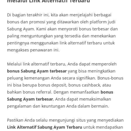
melalui Link Alternatif Terbaru
Di bagian terakhir ini, kita akan menjelajahi berbagai
bonus dan promosi yang ditawarkan oleh platform judi
Sabung Ayam. Kami akan menyoroti bonus terbesar dan
paling menguntungkan yang tersedia dan menekankan
pentingnya menggunakan link alternatif terbaru untuk
mengakses penawaran ini.
Melalui link alternatif terbaru, Anda dapat memperoleh
bonus Sabung Ayam terbesar
yang bisa meningkatkan
peluang kemenangan Anda secara signifikan. Bonus-bonus
ini bisa berupa bonus deposit, bonus cashback, atau
bahkan bonus referral. Dengan memanfaatkan
bonus
Sabung Ayam terbesar
, Anda dapat memaksimalkan
pengalaman dan keuntungan Anda dalam bermain.
Pastikan Anda selalu mengunjungi situs yang menyediakan
Link Alternatif Sabung Ayam Terbaru
untuk mendapatkan