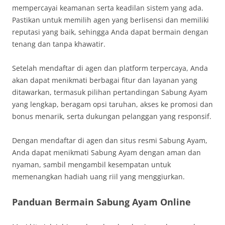
mempercayai keamanan serta keadilan sistem yang ada.
Pastikan untuk memilih agen yang berlisensi dan memiliki
reputasi yang baik, sehingga Anda dapat bermain dengan
tenang dan tanpa khawatir.
Setelah mendaftar di agen dan platform terpercaya, Anda
akan dapat menikmati berbagai fitur dan layanan yang
ditawarkan, termasuk pilihan pertandingan Sabung Ayam
yang lengkap, beragam opsi taruhan, akses ke promosi dan
bonus menarik, serta dukungan pelanggan yang responsif.
Dengan mendaftar di agen dan situs resmi Sabung Ayam,
Anda dapat menikmati Sabung Ayam dengan aman dan
nyaman, sambil mengambil kesempatan untuk
memenangkan hadiah uang riil yang menggiurkan.
Panduan Bermain Sabung Ayam Online