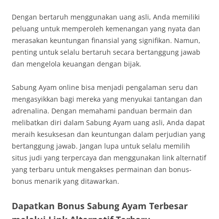
Dengan bertaruh menggunakan uang asli, Anda memiliki
peluang untuk memperoleh kemenangan yang nyata dan
merasakan keuntungan finansial yang signifikan. Namun,
penting untuk selalu bertaruh secara bertanggung jawab
dan mengelola keuangan dengan bijak.
Sabung Ayam online bisa menjadi pengalaman seru dan
mengasyikkan bagi mereka yang menyukai tantangan dan
adrenalina. Dengan memahami panduan bermain dan
melibatkan diri dalam Sabung Ayam uang asli, Anda dapat
meraih kesuksesan dan keuntungan dalam perjudian yang
bertanggung jawab. Jangan lupa untuk selalu memilih
situs judi yang terpercaya dan menggunakan link alternatif
yang terbaru untuk mengakses permainan dan bonus-
bonus menarik yang ditawarkan.
Dapatkan Bonus Sabung Ayam Terbesar