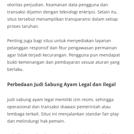
otoritas perjudian. Keamanan data pengguna dan
transaksi dijamin dengan teknologi enkripsi. Selain itu,
situs tersebut menampilkan transparansi dalam setiap
proses taruhan.
Penting juga bagi situs untuk menyediakan layanan
pelanggan responsif dan fitur pengawasan permainan
agar tidak terjadi kecurangan. Pengguna pun mendapat
bukti kemenangan dan pembayaran sesuai aturan yang
berlaku.
Perbedaan Judi Sabung Ayam Legal dan Ilegal
Judi sabung ayam legal memiliki izin resmi, sehingga
operasional dan transaksi diawasi pemerintah atau
lembaga terkait. Situs ini menjalankan standar fair play
dan melindungi hak pemain.