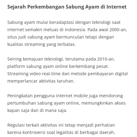
Sejarah Perkembangan Sabung Ayam di Internet
Sabung ayam mulai beradaptasi dengan teknologi saat
internet semakin meluas di Indonesia. Pada awal 2000-an,
situs judi sabung ayam bermunculan tetapi dengan
kualitas streaming yang terbatas.
Seiring kemajuan teknologi, terutama pada 2010-an,
platform sabung ayam online berkembang pesat.
Streaming video real-time dan metode pembayaran digital
memperlancar aktivitas taruhan.
Peningkatan pengguna internet mobile juga mendorong
pertumbuhan sabung ayam online, memungkinkan akses
kapan saja dan di mana saja.
Regulasi terkait aktivitas ini tetap menjadi perhatian
karena kontroversi soal legalitas di berbagai daerah.