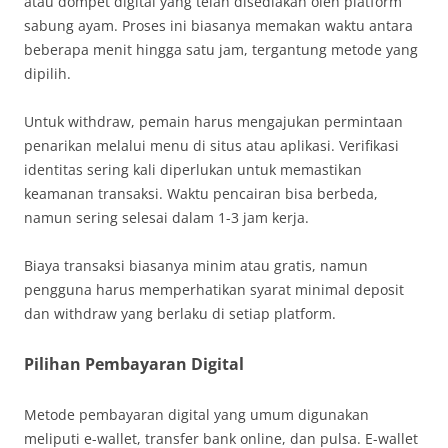
atau dompet digital yang telah disediakan oleh platform
sabung ayam. Proses ini biasanya memakan waktu antara
beberapa menit hingga satu jam, tergantung metode yang
dipilih.
Untuk withdraw, pemain harus mengajukan permintaan
penarikan melalui menu di situs atau aplikasi. Verifikasi
identitas sering kali diperlukan untuk memastikan
keamanan transaksi. Waktu pencairan bisa berbeda,
namun sering selesai dalam 1-3 jam kerja.
Biaya transaksi biasanya minim atau gratis, namun
pengguna harus memperhatikan syarat minimal deposit
dan withdraw yang berlaku di setiap platform.
Pilihan Pembayaran Digital
Metode pembayaran digital yang umum digunakan
meliputi e-wallet, transfer bank online, dan pulsa. E-wallet