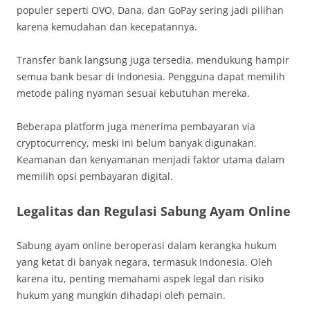
populer seperti OVO, Dana, dan GoPay sering jadi pilihan
karena kemudahan dan kecepatannya.
Transfer bank langsung juga tersedia, mendukung hampir
semua bank besar di Indonesia. Pengguna dapat memilih
metode paling nyaman sesuai kebutuhan mereka.
Beberapa platform juga menerima pembayaran via
cryptocurrency, meski ini belum banyak digunakan.
Keamanan dan kenyamanan menjadi faktor utama dalam
memilih opsi pembayaran digital.
Legalitas dan Regulasi Sabung Ayam Online
Sabung ayam online beroperasi dalam kerangka hukum
yang ketat di banyak negara, termasuk Indonesia. Oleh
karena itu, penting memahami aspek legal dan risiko
hukum yang mungkin dihadapi oleh pemain.