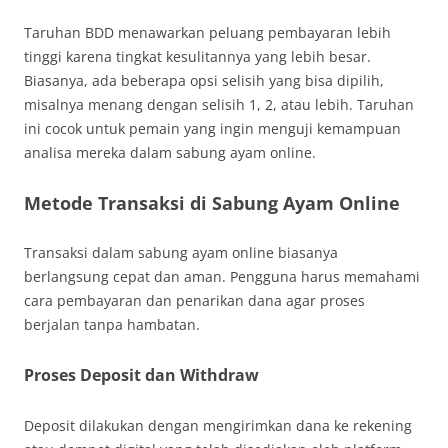
Taruhan BDD menawarkan peluang pembayaran lebih
tinggi karena tingkat kesulitannya yang lebih besar.
Biasanya, ada beberapa opsi selisih yang bisa dipilih,
misalnya menang dengan selisih 1, 2, atau lebih. Taruhan
ini cocok untuk pemain yang ingin menguji kemampuan
analisa mereka dalam sabung ayam online.
Metode Transaksi di Sabung Ayam Online
Transaksi dalam sabung ayam online biasanya
berlangsung cepat dan aman. Pengguna harus memahami
cara pembayaran dan penarikan dana agar proses
berjalan tanpa hambatan.
Proses Deposit dan Withdraw
Deposit dilakukan dengan mengirimkan dana ke rekening