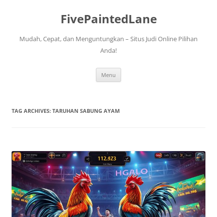
FivePaintedLane
Mudah, Cepat, dan Menguntungkan – Situs Judi Online Pilihan
Anda!
Skip
Menu
to
content
TAG ARCHIVES:
TARUHAN SABUNG AYAM