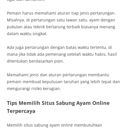
Pemain harus memahami aturan tiap jenis pertarungan.
Misalnya, di pertarungan satu lawan satu, ayam dengan
pukulan atau teknik bertarung terbaik biasanya menang
dalam waktu singkat.
Ada juga pertarungan dengan batas waktu tertentu, di
mana jika tidak ada pemenang setelah waktu habis, hasil
ditentukan berdasarkan poin.
Memahami jenis dan aturan pertarungan membantu
pemain membuat keputusan taruhan yang lebih tepat dan
mengurangi risiko kerugian.
Tips Memilih Situs Sabung Ayam Online
Terpercaya
Memilih situs sabung ayam online membutuhkan