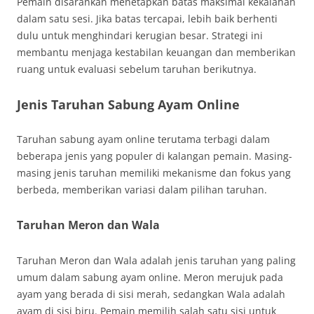
Pemain disarankan menetapkan batas maksimal kekalahan
dalam satu sesi. Jika batas tercapai, lebih baik berhenti
dulu untuk menghindari kerugian besar. Strategi ini
membantu menjaga kestabilan keuangan dan memberikan
ruang untuk evaluasi sebelum taruhan berikutnya.
Jenis Taruhan Sabung Ayam Online
Taruhan sabung ayam online terutama terbagi dalam
beberapa jenis yang populer di kalangan pemain. Masing-
masing jenis taruhan memiliki mekanisme dan fokus yang
berbeda, memberikan variasi dalam pilihan taruhan.
Taruhan Meron dan Wala
Taruhan Meron dan Wala adalah jenis taruhan yang paling
umum dalam sabung ayam online. Meron merujuk pada
ayam yang berada di sisi merah, sedangkan Wala adalah
ayam di sisi biru. Pemain memilih salah satu sisi untuk