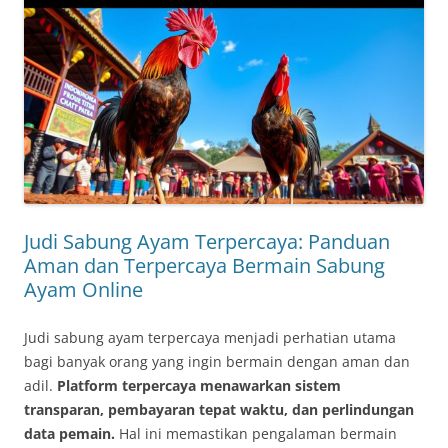
Judi Sabung Ayam Terpercaya: Panduan
Aman dan Terpercaya Bermain Sabung
Ayam Online
Judi sabung ayam terpercaya menjadi perhatian utama
bagi banyak orang yang ingin bermain dengan aman dan
adil.
Platform terpercaya menawarkan sistem
transparan, pembayaran tepat waktu, dan perlindungan
data pemain.
Hal ini memastikan pengalaman bermain