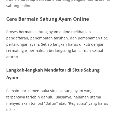
sabung online.
Cara Bermain Sabung Ayam Online
Proses bermain sabung ayam online melibatkan
pendaftaran, penempatan taruhan, dan pemahaman tipe
pertarungan ayam. Setiap langkah harus diikuti dengan
cermat agar permainan berlangsung lancar dan sesuai
aturan.
Langkah-langkah Mendaftar di Situs Sabung
Ayam
Pemain harus membuka situs sabung ayam yang
terpercaya terlebih dahulu. Biasanya, halaman utama
menyediakan tombol “Daftar” atau “Registrasi” yang harus
diklik.