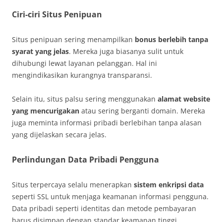
Ciri-ciri Situs Penipuan
Situs penipuan sering menampilkan
bonus berlebih tanpa
syarat yang jelas
. Mereka juga biasanya sulit untuk
dihubungi lewat layanan pelanggan. Hal ini
mengindikasikan kurangnya transparansi.
Selain itu, situs palsu sering menggunakan
alamat website
yang mencurigakan
atau sering berganti domain. Mereka
juga meminta informasi pribadi berlebihan tanpa alasan
yang dijelaskan secara jelas.
Perlindungan Data Pribadi Pengguna
Situs terpercaya selalu menerapkan
sistem enkripsi data
seperti SSL untuk menjaga keamanan informasi pengguna.
Data pribadi seperti identitas dan metode pembayaran
harus disimpan dengan standar keamanan tinggi.