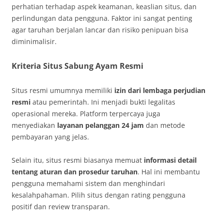
perhatian terhadap aspek keamanan, keaslian situs, dan
perlindungan data pengguna. Faktor ini sangat penting
agar taruhan berjalan lancar dan risiko penipuan bisa
diminimalisir.
Kriteria Situs Sabung Ayam Resmi
Situs resmi umumnya memiliki
izin dari lembaga perjudian
resmi
atau pemerintah. Ini menjadi bukti legalitas
operasional mereka. Platform terpercaya juga
menyediakan
layanan pelanggan 24 jam
dan metode
pembayaran yang jelas.
Selain itu, situs resmi biasanya memuat
informasi detail
tentang aturan dan prosedur taruhan
. Hal ini membantu
pengguna memahami sistem dan menghindari
kesalahpahaman. Pilih situs dengan rating pengguna
positif dan review transparan.