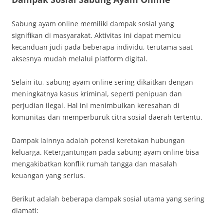
Sabung ayam online memiliki dampak sosial yang
signifikan di masyarakat. Aktivitas ini dapat memicu
kecanduan judi pada beberapa individu, terutama saat
aksesnya mudah melalui platform digital.
Selain itu, sabung ayam online sering dikaitkan dengan
meningkatnya kasus kriminal, seperti penipuan dan
perjudian ilegal. Hal ini menimbulkan keresahan di
komunitas dan memperburuk citra sosial daerah tertentu.
Dampak lainnya adalah potensi keretakan hubungan
keluarga. Ketergantungan pada sabung ayam online bisa
mengakibatkan konflik rumah tangga dan masalah
keuangan yang serius.
Berikut adalah beberapa dampak sosial utama yang sering
diamati: