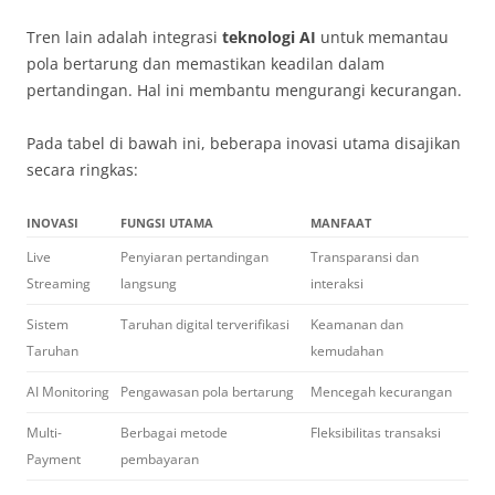
Tren lain adalah integrasi
teknologi AI
untuk memantau
pola bertarung dan memastikan keadilan dalam
pertandingan. Hal ini membantu mengurangi kecurangan.
Pada tabel di bawah ini, beberapa inovasi utama disajikan
secara ringkas:
INOVASI
FUNGSI UTAMA
MANFAAT
Live
Penyiaran pertandingan
Transparansi dan
Streaming
langsung
interaksi
Sistem
Taruhan digital terverifikasi
Keamanan dan
Taruhan
kemudahan
AI Monitoring
Pengawasan pola bertarung
Mencegah kecurangan
Multi-
Berbagai metode
Fleksibilitas transaksi
Payment
pembayaran