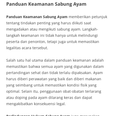
Panduan Keamanan Sabung Ayam
Panduan Keamanan Sabung Ayam
memberikan petunjuk
tentang tindakan penting yang harus diikuti saat
mengadakan atau mengikuti sabung ayam. Langkah-
langkah keamanan ini tidak hanya untuk melindungi
peserta dan penonton, tetapi juga untuk memastikan
legalitas acara tersebut.
Salah satu hal utama dalam panduan keamanan adalah
memastikan bahwa semua ayam yang digunakan dalam
pertandingan sehat dan tidak terlalu dipaksakan. Ayam
harus diberi perawatan yang baik dan diberi makanan
yang seimbang untuk memastikan kondisi fisik yang
optimal. Selain itu, penggunaan obat-obatan terlarang
atau doping pada ayam dilarang keras dan dapat
mengakibatkan konsekuensi legal.