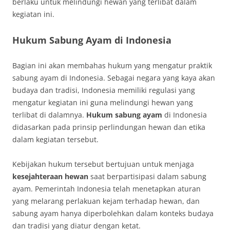
berlaku untuk melindungi hewan yang terlibat dalam
kegiatan ini.
Hukum Sabung Ayam di Indonesia
Bagian ini akan membahas hukum yang mengatur praktik
sabung ayam di Indonesia. Sebagai negara yang kaya akan
budaya dan tradisi, Indonesia memiliki regulasi yang
mengatur kegiatan ini guna melindungi hewan yang
terlibat di dalamnya.
Hukum sabung ayam
di Indonesia
didasarkan pada prinsip perlindungan hewan dan etika
dalam kegiatan tersebut.
Kebijakan hukum tersebut bertujuan untuk menjaga
kesejahteraan hewan
saat berpartisipasi dalam sabung
ayam. Pemerintah Indonesia telah menetapkan aturan
yang melarang perlakuan kejam terhadap hewan, dan
sabung ayam hanya diperbolehkan dalam konteks budaya
dan tradisi yang diatur dengan ketat.