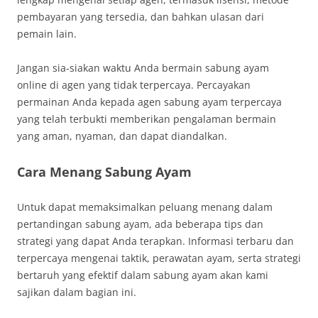
pembayaran yang tersedia, dan bahkan ulasan dari
pemain lain.
Jangan sia-siakan waktu Anda bermain sabung ayam
online di agen yang tidak terpercaya. Percayakan
permainan Anda kepada agen sabung ayam terpercaya
yang telah terbukti memberikan pengalaman bermain
yang aman, nyaman, dan dapat diandalkan.
Cara Menang Sabung Ayam
Untuk dapat memaksimalkan peluang menang dalam
pertandingan sabung ayam, ada beberapa tips dan
strategi yang dapat Anda terapkan. Informasi terbaru dan
terpercaya mengenai taktik, perawatan ayam, serta strategi
bertaruh yang efektif dalam sabung ayam akan kami
sajikan dalam bagian ini.