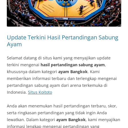
Update Terkini Hasil Pertandingan Sabung
Ayam
Selamat datang di situs kami yang menyajikan update
terkini mengenai
hasil pertandingan sabung ayam
,
khususnya dalam kategori
ayam Bangkok
. Kami
memberikan informasi terbaru dan terlengkap mengenai
pertandingan sabung ayam dari arena terkemuka di
Indonesia.
Situs Koitoto
Anda akan menemukan hasil pertandingan terbaru, skor,
serta ringkasan pertandingan yang tidak ingin Anda
lewatkan. Dalam kategori
ayam Bangkok
, kami menyajikan
informasi lengkap mengenai pertandingan yang