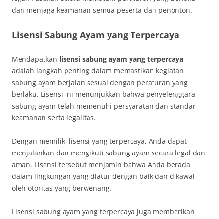
dan menjaga keamanan semua peserta dan penonton.
Lisensi Sabung Ayam yang Terpercaya
Mendapatkan
lisensi sabung ayam yang terpercaya
adalah langkah penting dalam memastikan kegiatan
sabung ayam berjalan sesuai dengan peraturan yang
berlaku. Lisensi ini menunjukkan bahwa penyelenggara
sabung ayam telah memenuhi persyaratan dan standar
keamanan serta legalitas.
Dengan memiliki lisensi yang terpercaya, Anda dapat
menjalankan dan mengikuti sabung ayam secara legal dan
aman. Lisensi tersebut menjamin bahwa Anda berada
dalam lingkungan yang diatur dengan baik dan dikawal
oleh otoritas yang berwenang.
Lisensi sabung ayam yang terpercaya juga memberikan