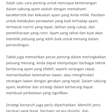
Salah satu cara penting untuk mencapai kemenangan
dalam sabung ayam adalah dengan memahami
karakteristik dan kekuatan ayam yang Anda miliki. Pastikan
untuk melakukan perawatan yang baik terhadap ayam,
termasuk nutrisi yang tepat, latihan yang cukup, dan
pemeliharaan yang rutin. Ayam yang sehat dan kuat akan
memiliki peluang yang lebih baik untuk menang dalam
pertandingan.
Taktik juga memainkan peran penting dalam meningkatkan
peluang menang. Anda dapat mempelajari berbagai teknik
bertarung ayam yang efektif, seperti serangan cepat,
memanfaatkan kelemahan lawan, atau menghindari
serangan lawan dengan gerakan yang tepat. Dalam sabung
ayam, keahlian dan strategi dalam bertarung dapat
membuat perbedaan yang signifikan.
Strategi bertaruh juga perlu diperhatikan. Memilih jenis
taruhan yang tepat, bermain secara disiplin, dan