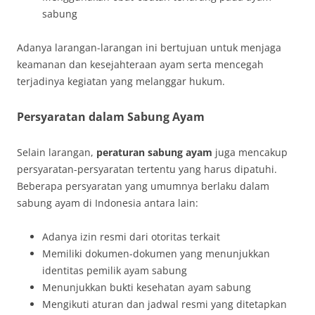
sabung
Adanya larangan-larangan ini bertujuan untuk menjaga
keamanan dan kesejahteraan ayam serta mencegah
terjadinya kegiatan yang melanggar hukum.
Persyaratan dalam Sabung Ayam
Selain larangan,
peraturan sabung ayam
juga mencakup
persyaratan-persyaratan tertentu yang harus dipatuhi.
Beberapa persyaratan yang umumnya berlaku dalam
sabung ayam di Indonesia antara lain:
Adanya izin resmi dari otoritas terkait
Memiliki dokumen-dokumen yang menunjukkan
identitas pemilik ayam sabung
Menunjukkan bukti kesehatan ayam sabung
Mengikuti aturan dan jadwal resmi yang ditetapkan