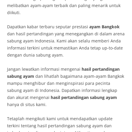
melibatkan ayam-ayam terbaik dan paling menarik untuk
diikuti.
Dapatkan kabar terbaru seputar prestasi
ayam Bangkok
dan hasil pertandingan yang menegangkan di dalam arena
sabung ayam Indonesia. Kami akan selalu memberi Anda
informasi terkini untuk memastikan Anda tetap up-to-date
dengan dunia sabung ayam.
Jangan lewatkan informasi mengenai
hasil pertandingan
sabung ayam
dan lihatlah bagaimana ayam-ayam Bangkok
mampu menghibur dan menginspirasi para pecinta
sabung ayam di Indonesia. Dapatkan informasi lengkap
dan akurat mengenai
hasil pertandingan sabung ayam
hanya di situs kami.
Tetaplah mengikuti kami untuk mendapatkan update
terkini tentang hasil pertandingan sabung ayam dan