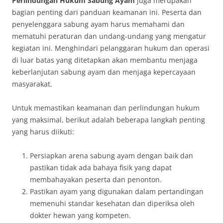
Perlindungan Hukum Sabung Ayam
juga merupakan
bagian penting dari panduan keamanan ini. Peserta dan
penyelenggara sabung ayam harus memahami dan
mematuhi peraturan dan undang-undang yang mengatur
kegiatan ini. Menghindari pelanggaran hukum dan operasi
di luar batas yang ditetapkan akan membantu menjaga
keberlanjutan sabung ayam dan menjaga kepercayaan
masyarakat.
Untuk memastikan keamanan dan perlindungan hukum
yang maksimal, berikut adalah beberapa langkah penting
yang harus diikuti:
Persiapkan arena sabung ayam dengan baik dan
pastikan tidak ada bahaya fisik yang dapat
membahayakan peserta dan penonton.
Pastikan ayam yang digunakan dalam pertandingan
memenuhi standar kesehatan dan diperiksa oleh
dokter hewan yang kompeten.