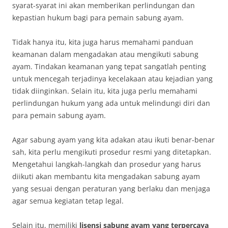
syarat-syarat ini akan memberikan perlindungan dan
kepastian hukum bagi para pemain sabung ayam.
Tidak hanya itu, kita juga harus memahami panduan
keamanan dalam mengadakan atau mengikuti sabung
ayam. Tindakan keamanan yang tepat sangatlah penting
untuk mencegah terjadinya kecelakaan atau kejadian yang
tidak diinginkan. Selain itu, kita juga perlu memahami
perlindungan hukum yang ada untuk melindungi diri dan
para pemain sabung ayam.
Agar sabung ayam yang kita adakan atau ikuti benar-benar
sah, kita perlu mengikuti prosedur resmi yang ditetapkan.
Mengetahui langkah-langkah dan prosedur yang harus
diikuti akan membantu kita mengadakan sabung ayam
yang sesuai dengan peraturan yang berlaku dan menjaga
agar semua kegiatan tetap legal.
Selain itu, memiliki
lisensi sabung ayam yang terpercaya