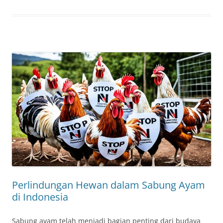
Perlindungan Hewan dalam Sabung Ayam
di Indonesia
Sabung ayam telah menjadi bagian penting dari budaya