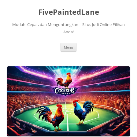
FivePaintedLane
Mudah, Cepat, dan Menguntungkan – Situs Judi Online Pilihan
Anda!
Skip
Menu
to
content