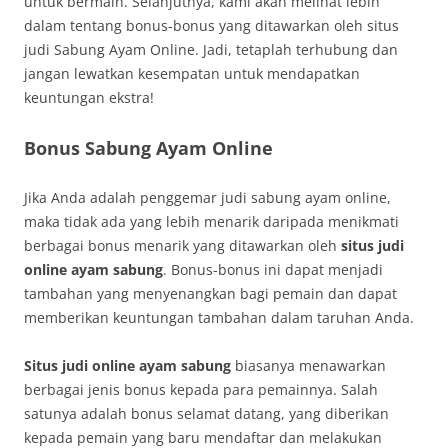
untuk bermain. Selanjutnya, kami akan melihat lebih
dalam tentang bonus-bonus yang ditawarkan oleh situs
judi Sabung Ayam Online. Jadi, tetaplah terhubung dan
jangan lewatkan kesempatan untuk mendapatkan
keuntungan ekstra!
Bonus Sabung Ayam Online
Jika Anda adalah penggemar judi sabung ayam online,
maka tidak ada yang lebih menarik daripada menikmati
berbagai bonus menarik yang ditawarkan oleh
situs judi
online ayam sabung
. Bonus-bonus ini dapat menjadi
tambahan yang menyenangkan bagi pemain dan dapat
memberikan keuntungan tambahan dalam taruhan Anda.
Situs judi online ayam sabung
biasanya menawarkan
berbagai jenis bonus kepada para pemainnya. Salah
satunya adalah bonus selamat datang, yang diberikan
kepada pemain yang baru mendaftar dan melakukan