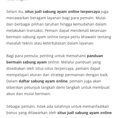
Selain itu,
situs judi sabung ayam online terpercaya
juga
menawarkan beragam layanan bagi para pemain. Mulai
dari berbagai pilihan taruhan hingga kemudahan dalam
melakukan transaksi. Pemain dapat menikmati keseruan
bermain sabung ayam online tanpa perlu khawatir tentang
masalah teknis atau keterbatasan dalam layanan.
Bagi para pemula, penting untuk memahami
panduan
bermain sabung ayam
online. Melalui panduan yang
disediakan oleh situs-situs terpercaya, pemain dapat
mempelajari aturan dan strategi permainan dengan baik.
Dalam
daftar sabung ayam online
, pemain juga akan
diberikan petunjuk langkah demi langkah untuk membuat
akun dan mulai bermain.
Sebagai pemain, tidak ada salahnya untuk memanfaatkan
bonus yang ditawarkan oleh
situs judi sabung ayam online