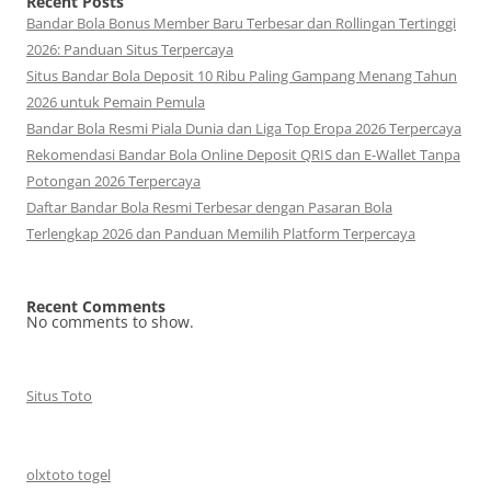
Recent Posts
Bandar Bola Bonus Member Baru Terbesar dan Rollingan Tertinggi
2026: Panduan Situs Terpercaya
Situs Bandar Bola Deposit 10 Ribu Paling Gampang Menang Tahun
2026 untuk Pemain Pemula
Bandar Bola Resmi Piala Dunia dan Liga Top Eropa 2026 Terpercaya
Rekomendasi Bandar Bola Online Deposit QRIS dan E-Wallet Tanpa
Potongan 2026 Terpercaya
Daftar Bandar Bola Resmi Terbesar dengan Pasaran Bola
Terlengkap 2026 dan Panduan Memilih Platform Terpercaya
Recent Comments
No comments to show.
Situs Toto
olxtoto togel