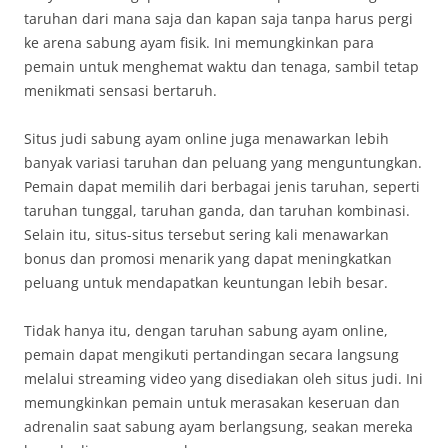
taruhan dari mana saja dan kapan saja tanpa harus pergi
ke arena sabung ayam fisik. Ini memungkinkan para
pemain untuk menghemat waktu dan tenaga, sambil tetap
menikmati sensasi bertaruh.
Situs judi sabung ayam online juga menawarkan lebih
banyak variasi taruhan dan peluang yang menguntungkan.
Pemain dapat memilih dari berbagai jenis taruhan, seperti
taruhan tunggal, taruhan ganda, dan taruhan kombinasi.
Selain itu, situs-situs tersebut sering kali menawarkan
bonus dan promosi menarik yang dapat meningkatkan
peluang untuk mendapatkan keuntungan lebih besar.
Tidak hanya itu, dengan taruhan sabung ayam online,
pemain dapat mengikuti pertandingan secara langsung
melalui streaming video yang disediakan oleh situs judi. Ini
memungkinkan pemain untuk merasakan keseruan dan
adrenalin saat sabung ayam berlangsung, seakan mereka