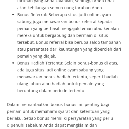
taruhan yang Anda kalahkan, sehingga Anda tidak
akan kehilangan semua uang taruhan Anda.
Bonus Referral: Beberapa situs judi online ayam
sabung juga menawarkan bonus referral kepada
pemain yang berhasil mengajak teman atau kenalan
mereka untuk bergabung dan bermain di situs
tersebut. Bonus referral bisa berupa saldo tambahan
atau persentase dari keuntungan yang diperoleh dari
pemain yang diajak.
Bonus Hadiah Tertentu: Selain bonus-bonus di atas,
ada juga situs judi online ayam sabung yang
menawarkan bonus hadiah tertentu, seperti hadiah
ulang tahun atau hadiah untuk pemain yang
beruntung dalam periode tertentu.
Dalam memanfaatkan bonus-bonus ini, penting bagi
pemain untuk memahami syarat dan ketentuan yang
berlaku. Setiap bonus memiliki persyaratan yang perlu
dipenuhi sebelum Anda dapat mengklaim dan