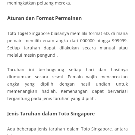
meningkatkan peluang mereka.
Aturan dan Format Permainan
Toto Togel Singapore biasanya memiliki format 6D, di mana
pemain memilih enam angka dari 000000 hingga 999999.
Setiap taruhan dapat dilakukan secara manual atau
melalui mesin pengundi.
Taruhan ini berlangsung setiap hari dan hasilnya
diumumkan secara resmi. Pemain wajib mencocokkan
angka yang dipilih dengan hasil undian untuk
memenangkan hadiah. Kemenangan dapat bervariasi
tergantung pada jenis taruhan yang dipilih.
Jenis Taruhan dalam Toto Singapore
Ada beberapa jenis taruhan dalam Toto Singapore, antara