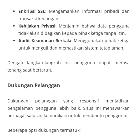
Enkripsi SSL:
Mengamankan informasi pribadi dan
transaksi keuangan.
Kebijakan Privasi:
Menjamin bahwa data pengguna
tidak akan dibagikan kepada pihak ketiga tanpa izin.
Audit Keamanan Berkala:
Menggunakan pihak ketiga
untuk menguji dan memastikan sistem tetap aman.
Dengan langkah-langkah ini, pengguna dapat merasa
tenang saat bertaruh.
Dukungan Pelanggan
Dukungan pelanggan yang responsif menjadikan
pengalaman pengguna lebih baik. Situs ini menawarkan
berbagai saluran komunikasi untuk membantu pengguna.
Beberapa opsi dukungan termasuk: