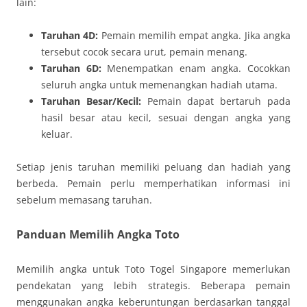
lain:
Taruhan 4D:
Pemain memilih empat angka. Jika angka
tersebut cocok secara urut, pemain menang.
Taruhan 6D:
Menempatkan enam angka. Cocokkan
seluruh angka untuk memenangkan hadiah utama.
Taruhan Besar/Kecil:
Pemain dapat bertaruh pada
hasil besar atau kecil, sesuai dengan angka yang
keluar.
Setiap jenis taruhan memiliki peluang dan hadiah yang
berbeda. Pemain perlu memperhatikan informasi ini
sebelum memasang taruhan.
Panduan Memilih Angka Toto
Memilih angka untuk Toto Togel Singapore memerlukan
pendekatan yang lebih strategis. Beberapa pemain
menggunakan angka keberuntungan berdasarkan tanggal