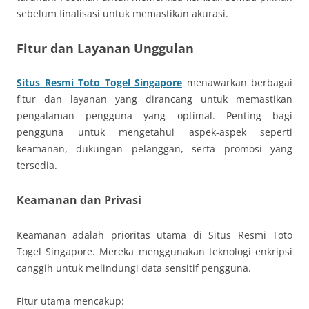
sebelum finalisasi untuk memastikan akurasi.
Fitur dan Layanan Unggulan
Situs Resmi Toto Togel Singapore
menawarkan berbagai
fitur dan layanan yang dirancang untuk memastikan
pengalaman pengguna yang optimal. Penting bagi
pengguna untuk mengetahui aspek-aspek seperti
keamanan, dukungan pelanggan, serta promosi yang
tersedia.
Keamanan dan Privasi
Keamanan adalah prioritas utama di Situs Resmi Toto
Togel Singapore. Mereka menggunakan teknologi enkripsi
canggih untuk melindungi data sensitif pengguna.
Fitur utama mencakup: