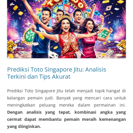
Prediksi Toto Singapore Jitu: Analisis
Terkini dan Tips Akurat
Prediksi Toto Singapore Jitu telah menjadi topik hangat di
kalangan pemain judi. Banyak yang mencari cara untuk
meningkatkan peluang mereka dalam permainan ini.
Dengan analisis yang tepat, kombinasi angka yang
cermat dapat membantu pemain meraih kemenangan
yang diinginkan.