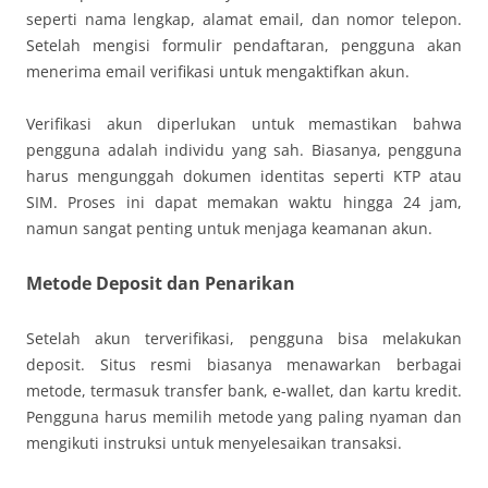
seperti nama lengkap, alamat email, dan nomor telepon.
Setelah mengisi formulir pendaftaran, pengguna akan
menerima email verifikasi untuk mengaktifkan akun.
Verifikasi akun diperlukan untuk memastikan bahwa
pengguna adalah individu yang sah. Biasanya, pengguna
harus mengunggah dokumen identitas seperti KTP atau
SIM. Proses ini dapat memakan waktu hingga 24 jam,
namun sangat penting untuk menjaga keamanan akun.
Metode Deposit dan Penarikan
Setelah akun terverifikasi, pengguna bisa melakukan
deposit. Situs resmi biasanya menawarkan berbagai
metode, termasuk transfer bank, e-wallet, dan kartu kredit.
Pengguna harus memilih metode yang paling nyaman dan
mengikuti instruksi untuk menyelesaikan transaksi.