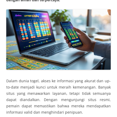
Dalam dunia togel, akses ke informasi yang akurat dan up-
to-date menjadi kunci untuk meraih kemenangan. Banyak
situs yang menawarkan layanan, tetapi tidak semuanya
dapat diandalkan. Dengan mengunjungi situs resmi,
pemain dapat memastikan bahwa mereka mendapatkan
informasi valid dan menghindari penipuan.