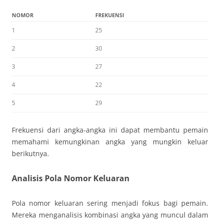
NOMOR
FREKUENSI
1
25
2
30
3
27
4
22
5
29
Frekuensi dari angka-angka ini dapat membantu pemain
memahami kemungkinan angka yang mungkin keluar
berikutnya.
Analisis Pola Nomor Keluaran
Pola nomor keluaran sering menjadi fokus bagi pemain.
Mereka menganalisis kombinasi angka yang muncul dalam