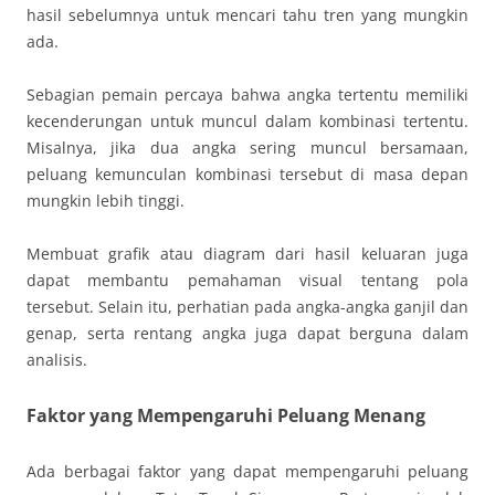
hasil sebelumnya untuk mencari tahu tren yang mungkin
ada.
Sebagian pemain percaya bahwa angka tertentu memiliki
kecenderungan untuk muncul dalam kombinasi tertentu.
Misalnya, jika dua angka sering muncul bersamaan,
peluang kemunculan kombinasi tersebut di masa depan
mungkin lebih tinggi.
Membuat grafik atau diagram dari hasil keluaran juga
dapat membantu pemahaman visual tentang pola
tersebut. Selain itu, perhatian pada angka-angka ganjil dan
genap, serta rentang angka juga dapat berguna dalam
analisis.
Faktor yang Mempengaruhi Peluang Menang
Ada berbagai faktor yang dapat mempengaruhi peluang