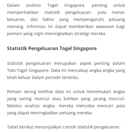
Dalam analisis Togel Singapore, penting untuk
memperhatikan statistik pengeluaran, pola nomor
keluaran, dan faktor yang mempengaruhi peluang
menang. Informasi ini dapat memberikan wawasan bagi
pemain yang ingin meningkatkan strategi mereka.
Statistik Pengeluaran Togel Singapore
Statistik pengeluaran merupakan aspek penting dalam
Toto Togel Singapore. Data ini mencakup angka-angka yang
telah keluar dalam periode tertentu.
Pemain sering melihat data ini untuk menemukan angka
yang sering muncul atau bahkan yang jarang muncul.
Melalui analisis angka, mereka mencoba mencari pola
yang dapat meningkatkan peluang mereka.
Tabel berikut menunjukkan contoh statistik pengeluaran: