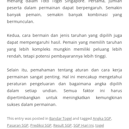
menang dalam Toto Togel Singapore. Pertama, jumlah
peserta dalam permainan dapat berpengaruh. Semakin
banyak pemain, semakin banyak kombinasi yang
bermunculan.
Kedua, cara bermain dan jenis taruhan yang dipilih juga
dapat mempengaruhi hasil. Pemain yang memilih taruhan
yang lebih kompleks mungkin memiliki peluang lebih
rendah, tetapi potensi pembayarannya lebih tinggi.
Selain itu, pemahaman tentang aturan dan cara kerja
permainan sangat penting. Hal ini mencakup mengetahui
peraturan pengeluaran dan bagaimana angka dipilih
dalam setiap undian. Semua faktor ini harus
dipertimbangkan untuk meningkatkan kemungkinan
sukses dalam permainan.
This entry was posted in
Bandar Togel
and tagged
Angka SGP
,
Pasaran SGP
,
Prediksi SGP
,
Result SGP
,
SGP Hari Ini
,
togel