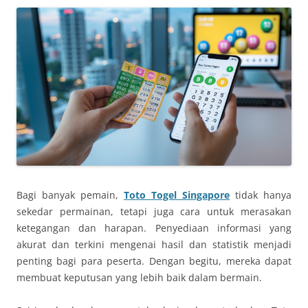
Bagi banyak pemain,
Toto Togel Singapore
tidak hanya
sekedar permainan, tetapi juga cara untuk merasakan
ketegangan dan harapan. Penyediaan informasi yang
akurat dan terkini mengenai hasil dan statistik menjadi
penting bagi para peserta. Dengan begitu, mereka dapat
membuat keputusan yang lebih baik dalam bermain.