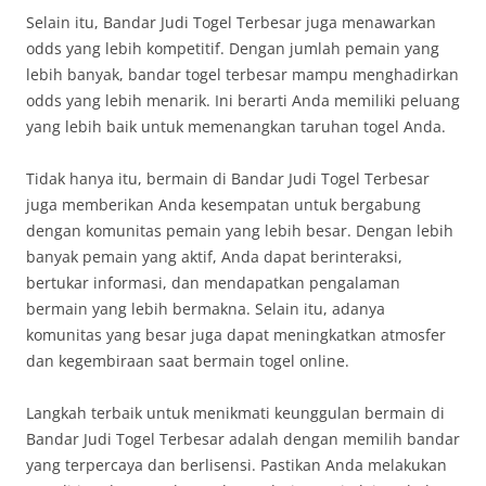
Selain itu, Bandar Judi Togel Terbesar juga menawarkan
odds yang lebih kompetitif. Dengan jumlah pemain yang
lebih banyak, bandar togel terbesar mampu menghadirkan
odds yang lebih menarik. Ini berarti Anda memiliki peluang
yang lebih baik untuk memenangkan taruhan togel Anda.
Tidak hanya itu, bermain di Bandar Judi Togel Terbesar
juga memberikan Anda kesempatan untuk bergabung
dengan komunitas pemain yang lebih besar. Dengan lebih
banyak pemain yang aktif, Anda dapat berinteraksi,
bertukar informasi, dan mendapatkan pengalaman
bermain yang lebih bermakna. Selain itu, adanya
komunitas yang besar juga dapat meningkatkan atmosfer
dan kegembiraan saat bermain togel online.
Langkah terbaik untuk menikmati keunggulan bermain di
Bandar Judi Togel Terbesar adalah dengan memilih bandar
yang terpercaya dan berlisensi. Pastikan Anda melakukan