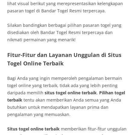
lihat visual berikut yang merepresentasikan kelengkapan
pasaran togel di Bandar Togel Resmi terpercaya.
Silakan bandingkan berbagai pilihan pasaran togel yang
disediakan oleh Bandar Togel Resmi terpercaya dan
nikmati permainan yang menarik!
Fitur-Fitur dan Layanan Unggulan di Situs
Togel Online Terbaik
Bagi Anda yang ingin memperoleh pengalaman bermain
togel online yang terbaik, tidak ada yang lebih penting
daripada memilih
situs togel online terbaik
.
Pilihan togel
terbaik
tentu akan memberikan Anda semua yang Anda
butuhkan untuk mendapatkan layanan prima dan
pengalaman yang memuaskan.
Situs togel online terbaik
memberikan fitur-fitur unggulan