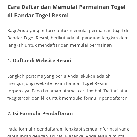
Cara Daftar dan Memulai Permainan Togel
di Bandar Togel Resmi
Bagi Anda yang tertarik untuk memulai permainan togel di
Bandar Togel Resmi, berikut adalah panduan langkah demi
langkah untuk mendaftar dan memulai permainan
1. Daftar di Website Resmi
Langkah pertama yang perlu Anda lakukan adalah
mengunjungi website resmi Bandar Togel Resmi
terpercaya. Pada halaman utama, cari tombol “Daftar” atau
“Registrasi” dan klik untuk membuka formulir pendaftaran.
2. Isi Formulir Pendaftaran
Pada formulir pendaftaran, lengkapi semua informasi yang
dibutuhkan dengan akurat. Biasanya, Anda akan diminta