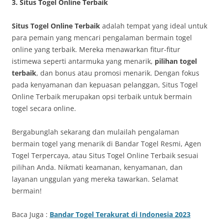
3. Situs Togel Online Terbaik
Situs Togel Online Terbaik
adalah tempat yang ideal untuk
para pemain yang mencari pengalaman bermain togel
online yang terbaik. Mereka menawarkan fitur-fitur
istimewa seperti antarmuka yang menarik,
pilihan togel
terbaik
, dan bonus atau promosi menarik. Dengan fokus
pada kenyamanan dan kepuasan pelanggan, Situs Togel
Online Terbaik merupakan opsi terbaik untuk bermain
togel secara online.
Bergabunglah sekarang dan mulailah pengalaman
bermain togel yang menarik di Bandar Togel Resmi, Agen
Togel Terpercaya, atau Situs Togel Online Terbaik sesuai
pilihan Anda. Nikmati keamanan, kenyamanan, dan
layanan unggulan yang mereka tawarkan. Selamat
bermain!
Baca Juga :
Bandar Togel Terakurat di Indonesia 2023