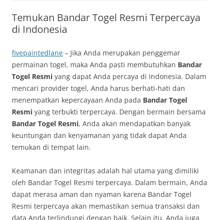
Temukan Bandar Togel Resmi Terpercaya
di Indonesia
fivepaintedlane
– Jika Anda merupakan penggemar
permainan togel, maka Anda pasti membutuhkan
Bandar
Togel Resmi
yang dapat Anda percaya di Indonesia. Dalam
mencari provider togel, Anda harus berhati-hati dan
menempatkan kepercayaan Anda pada
Bandar Togel
Resmi
yang terbukti terpercaya. Dengan bermain bersama
Bandar Togel Resmi
, Anda akan mendapatkan banyak
keuntungan dan kenyamanan yang tidak dapat Anda
temukan di tempat lain.
Keamanan dan integritas adalah hal utama yang dimiliki
oleh Bandar Togel Resmi terpercaya. Dalam bermain, Anda
dapat merasa aman dan nyaman karena Bandar Togel
Resmi terpercaya akan memastikan semua transaksi dan
data Anda terlindungi dengan baik. Selain itu, Anda juga