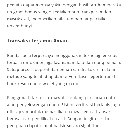
pemain dapat merasa yakin dengan hasil taruhan mereka.
Program bonus yang disediakan pun transparan dan
masuk akal, memberikan nilai tambah tanpa risiko
tersembunyi.
Transaksi Terjamin Aman
Bandar bola terpercaya menggunakan teknologi enkripsi
terbaru untuk menjaga keamanan data dan uang pemain.
Setiap proses deposit dan penarikan dilakukan melalui
metode yang telah diuji dan terverifikasi, seperti transfer
bank resmi dan e-wallet yang diakui.
Pengguna tidak perlu khawatir tentang pencurian data
atau penyelewengan dana. Sistem verifikasi berlapis juga
diterapkan untuk memastikan bahwa semua transaksi
berasal dari pemilik akun asli. Dengan begitu, risiko
penipuan dapat diminimalisir secara signifikan.