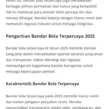
Selain itu, bandar bola terpercaya juga menawarkan
berbagai pilihan permainan dan bonus yang kompetitif.
Hal ini membuat para pemain lebih percaya diri dan
merasa dihargai. Mereka bekerja dengan lisensi resmi dan
mematuhi regulasi industri untuk menjaga integritas.
Pengertian Bandar Bola Terpercaya 2025
Bandar bola terpercaya di tahun 2025 memiliki standar
yang jelas dalam menyediakan layanan taruhan yang aman
dan transparan. Faktor teknologi dan regulasi
mempengaruhi bagaimana bandar beroperasi untuk
menjaga kepercayaan pemain.
Karakteristik Bandar Bola Terpercaya
Bandar bola terpercaya pada 2025 memiliki lisensi resmi
dari badan pengatur perjudian resmi. Mereka
menunjukkan transparansi dalam odds, pembayaran, dan