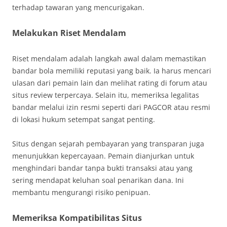
terhadap tawaran yang mencurigakan.
Melakukan Riset Mendalam
Riset mendalam adalah langkah awal dalam memastikan
bandar bola memiliki reputasi yang baik. Ia harus mencari
ulasan dari pemain lain dan melihat rating di forum atau
situs review terpercaya. Selain itu, memeriksa legalitas
bandar melalui izin resmi seperti dari PAGCOR atau resmi
di lokasi hukum setempat sangat penting.
Situs dengan sejarah pembayaran yang transparan juga
menunjukkan kepercayaan. Pemain dianjurkan untuk
menghindari bandar tanpa bukti transaksi atau yang
sering mendapat keluhan soal penarikan dana. Ini
membantu mengurangi risiko penipuan.
Memeriksa Kompatibilitas Situs