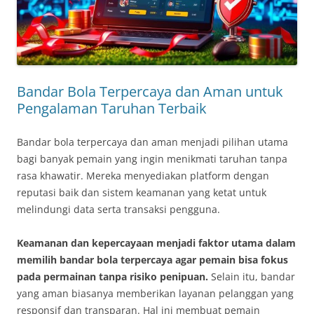
Bandar Bola Terpercaya dan Aman untuk
Pengalaman Taruhan Terbaik
Bandar bola terpercaya dan aman menjadi pilihan utama
bagi banyak pemain yang ingin menikmati taruhan tanpa
rasa khawatir. Mereka menyediakan platform dengan
reputasi baik dan sistem keamanan yang ketat untuk
melindungi data serta transaksi pengguna.
Keamanan dan kepercayaan menjadi faktor utama dalam
memilih bandar bola terpercaya agar pemain bisa fokus
pada permainan tanpa risiko penipuan.
Selain itu, bandar
yang aman biasanya memberikan layanan pelanggan yang
responsif dan transparan. Hal ini membuat pemain