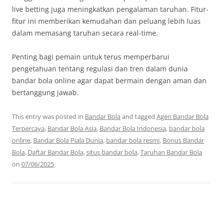
live betting juga meningkatkan pengalaman taruhan. Fitur-
fitur ini memberikan kemudahan dan peluang lebih luas
dalam memasang taruhan secara real-time.
Penting bagi pemain untuk terus memperbarui
pengetahuan tentang regulasi dan tren dalam dunia
bandar bola online agar dapat bermain dengan aman dan
bertanggung jawab.
This entry was posted in
Bandar Bola
and tagged
Agen Bandar Bola
Terpercaya
,
Bandar Bola Asia
,
Bandar Bola Indonesia
,
bandar bola
online
,
Bandar Bola Piala Dunia
,
bandar bola resmi
,
Bonus Bandar
Bola
,
Daftar Bandar Bola
,
situs bandar bola
,
Taruhan Bandar Bola
on
07/06/2025
.