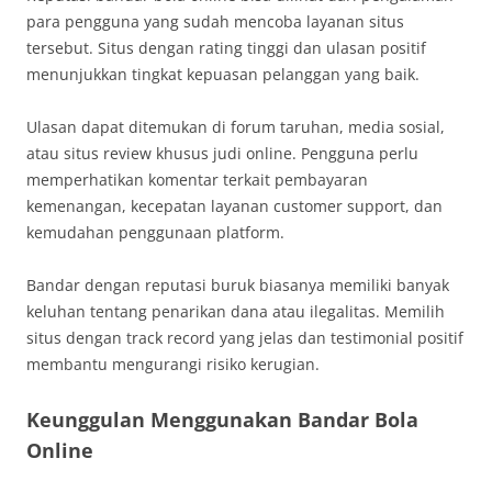
para pengguna yang sudah mencoba layanan situs
tersebut. Situs dengan rating tinggi dan ulasan positif
menunjukkan tingkat kepuasan pelanggan yang baik.
Ulasan dapat ditemukan di forum taruhan, media sosial,
atau situs review khusus judi online. Pengguna perlu
memperhatikan komentar terkait pembayaran
kemenangan, kecepatan layanan customer support, dan
kemudahan penggunaan platform.
Bandar dengan reputasi buruk biasanya memiliki banyak
keluhan tentang penarikan dana atau ilegalitas. Memilih
situs dengan track record yang jelas dan testimonial positif
membantu mengurangi risiko kerugian.
Keunggulan Menggunakan Bandar Bola
Online