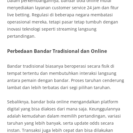
Dalam perkembangannya, bandar bola online mulai
menyediakan layanan customer service 24 jam dan fitur
live betting. Regulasi di beberapa negara membatasi
operasional mereka, tetapi pasar tetap tumbuh dengan
inovasi teknologi seperti streaming langsung
pertandingan.
Perbedaan Bandar Tradisional dan Online
Bandar tradisional biasanya beroperasi secara fisik di
tempat tertentu dan membutuhkan interaksi langsung
antara pemain dengan bandar. Proses taruhan cenderung
lambat dan lebih terbatas dari segi pilihan taruhan.
Sebaliknya, bandar bola online mengandalkan platform
digital yang bisa diakses dari mana saja. Keunggulannya
adalah kemudahan dalam memilih pertandingan, variasi
taruhan yang lebih banyak, serta update odds secara
instan. Transaksi juga lebih cepat dan bisa dilakukan