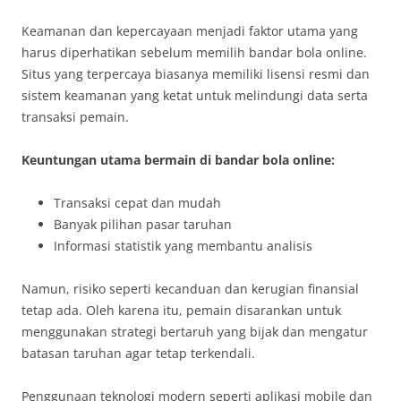
Keamanan dan kepercayaan menjadi faktor utama yang
harus diperhatikan sebelum memilih bandar bola online.
Situs yang terpercaya biasanya memiliki lisensi resmi dan
sistem keamanan yang ketat untuk melindungi data serta
transaksi pemain.
Keuntungan utama bermain di bandar bola online:
Transaksi cepat dan mudah
Banyak pilihan pasar taruhan
Informasi statistik yang membantu analisis
Namun, risiko seperti kecanduan dan kerugian finansial
tetap ada. Oleh karena itu, pemain disarankan untuk
menggunakan strategi bertaruh yang bijak dan mengatur
batasan taruhan agar tetap terkendali.
Penggunaan teknologi modern seperti aplikasi mobile dan