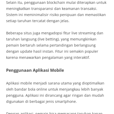
Selain itu, penggunaan blockchain mulai diterapkan untuk
meningkatkan transparansi dan keamanan transaksi.
Sistem ini meminimalisir risiko penipuan dan memastikan
setiap taruhan tercatat dengan jelas.
Beberapa situs juga mengadopsi fitur live streaming dan
taruhan langsung (live betting), yang memungkinkan
pemain bertaruh selama pertandingan berlangsung
dengan update hasil instan. Fitur ini semakin populer
karena menawarkan pengalaman yang interaktif.
Penggunaan Aplikasi Mobile
Aplikasi mobile menjadi sarana utama yang dioptimalkan
oleh bandar bola online untuk menjangkau lebih banyak
pengguna. Aplikasi ini dirancang agar ringan dan mudah
digunakan di berbagai jenis smartphone.
Dengan aplikasi, pemain bisa memasang taruhan kapan