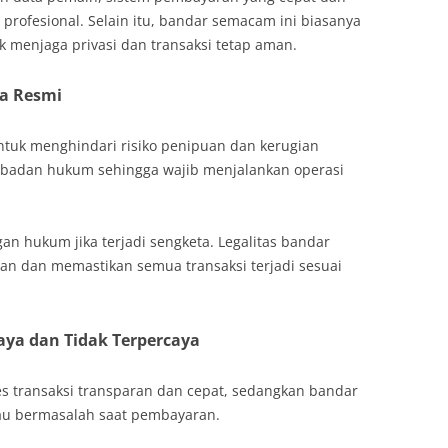
 profesional. Selain itu, bandar semacam ini biasanya
 menjaga privasi dan transaksi tetap aman.
la Resmi
ntuk menghindari risiko penipuan dan kerugian
eh badan hukum sehingga wajib menjalankan operasi
n hukum jika terjadi sengketa. Legalitas bandar
 dan memastikan semua transaksi terjadi sesuai
aya dan Tidak Terpercaya
 transaksi transparan dan cepat, sedangkan bandar
tau bermasalah saat pembayaran.