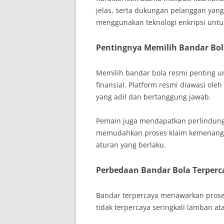
jelas, serta dukungan pelanggan yang
menggunakan teknologi enkripsi untuk
Pentingnya Memilih Bandar Bo
Memilih bandar bola resmi penting u
finansial. Platform resmi diawasi ol
yang adil dan bertanggung jawab.
Pemain juga mendapatkan perlindunga
memudahkan proses klaim kemenangan
aturan yang berlaku.
Perbedaan Bandar Bola Terperc
Bandar terpercaya menawarkan proses
tidak terpercaya seringkali lamban a