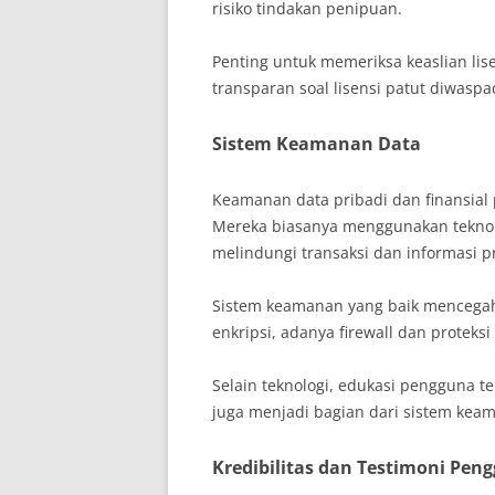
risiko tindakan penipuan.
Penting untuk memeriksa keaslian lisen
transparan soal lisensi patut diwaspa
Sistem Keamanan Data
Keamanan data pribadi dan finansial 
Mereka biasanya menggunakan teknolog
melindungi transaksi dan informasi pr
Sistem keamanan yang baik mencegah 
enkripsi, adanya firewall dan proteks
Selain teknologi, edukasi pengguna ter
juga menjadi bagian dari sistem ke
Kredibilitas dan Testimoni Pen