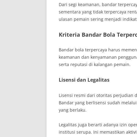
Dari segi keamanan, bandar terperc
sementara yang tidak terpercaya rent
ulasan pemain sering menjadi indikat
Kriteria Bandar Bola Terper
Bandar bola terpercaya harus memen
keamanan dan kenyamanan pengguna. 
serta reputasi di kalangan pemain.
Lisensi dan Legalitas
Lisensi resmi dari otoritas perjudian 
Bandar yang berlisensi sudah melal
yang berlaku.
Legalitas juga berarti adanya izin ope
institusi serupa. Ini memastikan akt