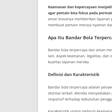
Keamanan dan kepercayaan menjadi 
agar pemain bisa fokus pada permain
aman biasanya memberikan layanan pe
membuat pemain merasa nyaman dan 
Apa Itu Bandar Bola Terper
Bandar bola terpercaya dan aman me
lain. Aspek keamanan, legalitas, dan
kualitas layanan mereka.
Definisi dan Karakteristik
Bandar bola terpercaya adalah penyed
otoritas terkait. Mereka menyediakan
responsif terhadap kebutuhan pengg
Karakteristik utama meliputi keaman