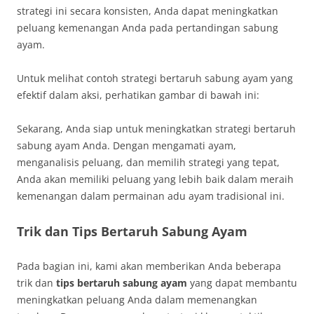
strategi ini secara konsisten, Anda dapat meningkatkan
peluang kemenangan Anda pada pertandingan sabung
ayam.
Untuk melihat contoh strategi bertaruh sabung ayam yang
efektif dalam aksi, perhatikan gambar di bawah ini:
Sekarang, Anda siap untuk meningkatkan strategi bertaruh
sabung ayam Anda. Dengan mengamati ayam,
menganalisis peluang, dan memilih strategi yang tepat,
Anda akan memiliki peluang yang lebih baik dalam meraih
kemenangan dalam permainan adu ayam tradisional ini.
Trik dan Tips Bertaruh Sabung Ayam
Pada bagian ini, kami akan memberikan Anda beberapa
trik dan
tips bertaruh sabung ayam
yang dapat membantu
meningkatkan peluang Anda dalam memenangkan