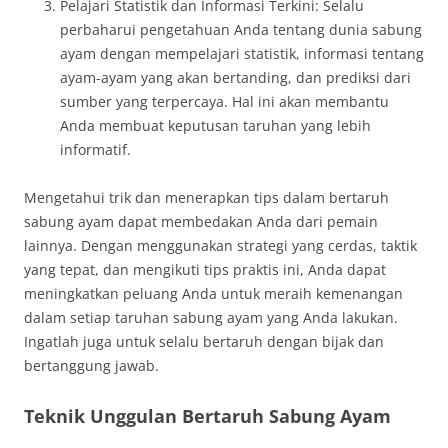
Pelajari Statistik dan Informasi Terkini: Selalu
perbaharui pengetahuan Anda tentang dunia sabung
ayam dengan mempelajari statistik, informasi tentang
ayam-ayam yang akan bertanding, dan prediksi dari
sumber yang terpercaya. Hal ini akan membantu
Anda membuat keputusan taruhan yang lebih
informatif.
Mengetahui trik dan menerapkan tips dalam bertaruh
sabung ayam dapat membedakan Anda dari pemain
lainnya. Dengan menggunakan strategi yang cerdas, taktik
yang tepat, dan mengikuti tips praktis ini, Anda dapat
meningkatkan peluang Anda untuk meraih kemenangan
dalam setiap taruhan sabung ayam yang Anda lakukan.
Ingatlah juga untuk selalu bertaruh dengan bijak dan
bertanggung jawab.
Teknik Unggulan Bertaruh Sabung Ayam