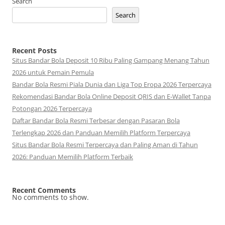
Search
Search
Recent Posts
Situs Bandar Bola Deposit 10 Ribu Paling Gampang Menang Tahun
2026 untuk Pemain Pemula
Bandar Bola Resmi Piala Dunia dan Liga Top Eropa 2026 Terpercaya
Rekomendasi Bandar Bola Online Deposit QRIS dan E-Wallet Tanpa
Potongan 2026 Terpercaya
Daftar Bandar Bola Resmi Terbesar dengan Pasaran Bola
Terlengkap 2026 dan Panduan Memilih Platform Terpercaya
Situs Bandar Bola Resmi Terpercaya dan Paling Aman di Tahun
2026: Panduan Memilih Platform Terbaik
Recent Comments
No comments to show.