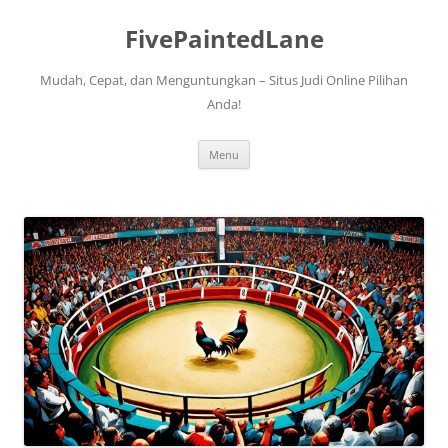
FivePaintedLane
Mudah, Cepat, dan Menguntungkan – Situs Judi Online Pilihan
Anda!
Skip
Menu
to
content