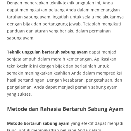
Dengan menerapkan teknik-teknik unggulan ini, Anda
dapat meningkatkan peluang Anda dalam memenangkan
taruhan sabung ayam. Ingatlah untuk selalu melakukannya
dengan bijak dan bertanggung jawab. Tetaplah mengikuti
panduan dan aturan yang berlaku dalam permainan
sabung ayam.
Teknik unggulan bertaruh sabung ayam
dapat menjadi
senjata ampuh dalam meraih kemenangan. Aplikasikan
teknik-teknik ini dengan bijak dan berlatihlah untuk
semakin meningkatkan keahlian Anda dalam memprediksi
hasil pertandingan. Dengan kesabaran, pengetahuan, dan
pengalaman, Anda dapat menjadi pemain sabung ayam
yang sukses.
Metode dan Rahasia Bertaruh Sabung Ayam
Metode bertaruh sabung ayam
yang efektif dapat menjadi
kunci untuk meningkatkan peluang Anda dalam