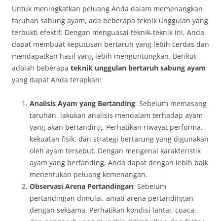
Untuk meningkatkan peluang Anda dalam memenangkan
taruhan sabung ayam, ada beberapa teknik unggulan yang
terbukti efektif. Dengan menguasai teknik-teknik ini, Anda
dapat membuat keputusan bertaruh yang lebih cerdas dan
mendapatkan hasil yang lebih menguntungkan. Berikut
adalah beberapa
teknik unggulan bertaruh sabung ayam
yang dapat Anda terapkan:
Analisis Ayam yang Bertanding
: Sebelum memasang
taruhan, lakukan analisis mendalam terhadap ayam
yang akan bertanding. Perhatikan riwayat performa,
kekuatan fisik, dan strategi bertarung yang digunakan
oleh ayam tersebut. Dengan mengenal karakteristik
ayam yang bertanding, Anda dapat dengan lebih baik
menentukan peluang kemenangan.
Observasi Arena Pertandingan
: Sebelum
pertandingan dimulai, amati arena pertandingan
dengan seksama. Perhatikan kondisi lantai, cuaca,