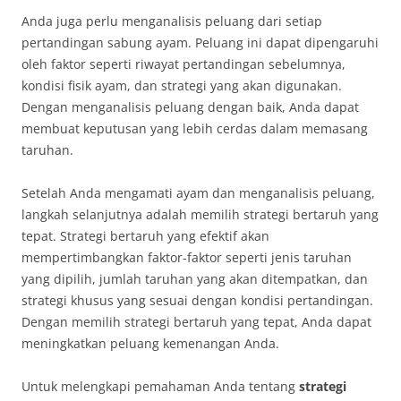
Anda juga perlu menganalisis peluang dari setiap
pertandingan sabung ayam. Peluang ini dapat dipengaruhi
oleh faktor seperti riwayat pertandingan sebelumnya,
kondisi fisik ayam, dan strategi yang akan digunakan.
Dengan menganalisis peluang dengan baik, Anda dapat
membuat keputusan yang lebih cerdas dalam memasang
taruhan.
Setelah Anda mengamati ayam dan menganalisis peluang,
langkah selanjutnya adalah memilih strategi bertaruh yang
tepat. Strategi bertaruh yang efektif akan
mempertimbangkan faktor-faktor seperti jenis taruhan
yang dipilih, jumlah taruhan yang akan ditempatkan, dan
strategi khusus yang sesuai dengan kondisi pertandingan.
Dengan memilih strategi bertaruh yang tepat, Anda dapat
meningkatkan peluang kemenangan Anda.
Untuk melengkapi pemahaman Anda tentang
strategi