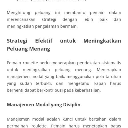
Menghitung peluang ini membantu pemain dalam
merencanakan strategi dengan lebih baik dan
meningkatkan pengalaman bermain.
Strategi Efektif untuk Meningkatkan
Peluang Menang
Pemain roulette perlu menerapkan pendekatan sistematis
untuk meningkatkan peluang menang. Menerapkan
manajemen modal yang baik, menggunakan pola taruhan
yang sudah terbukti, dan mengetahui kapan harus
berhenti dapat berkontribusi pada keberhasilan.
Manajemen Modal yang Disiplin
Manajemen modal adalah kunci untuk bertahan dalam
permainan roulette. Pemain harus menetapkan batas