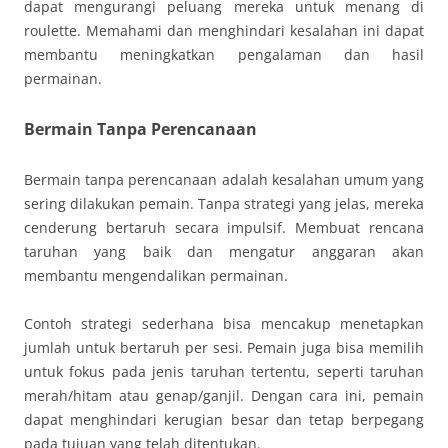
dapat mengurangi peluang mereka untuk menang di
roulette. Memahami dan menghindari kesalahan ini dapat
membantu meningkatkan pengalaman dan hasil
permainan.
Bermain Tanpa Perencanaan
Bermain tanpa perencanaan adalah kesalahan umum yang
sering dilakukan pemain. Tanpa strategi yang jelas, mereka
cenderung bertaruh secara impulsif. Membuat rencana
taruhan yang baik dan mengatur anggaran akan
membantu mengendalikan permainan.
Contoh strategi sederhana bisa mencakup menetapkan
jumlah untuk bertaruh per sesi. Pemain juga bisa memilih
untuk fokus pada jenis taruhan tertentu, seperti taruhan
merah/hitam atau genap/ganjil. Dengan cara ini, pemain
dapat menghindari kerugian besar dan tetap berpegang
pada tujuan yang telah ditentukan.