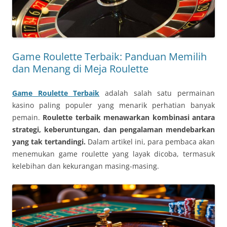
Game Roulette Terbaik: Panduan Memilih
dan Menang di Meja Roulette
Game Roulette Terbaik
adalah salah satu permainan
kasino paling populer yang menarik perhatian banyak
pemain.
Roulette terbaik menawarkan kombinasi antara
strategi, keberuntungan, dan pengalaman mendebarkan
yang tak tertandingi.
Dalam artikel ini, para pembaca akan
menemukan game roulette yang layak dicoba, termasuk
kelebihan dan kekurangan masing-masing.