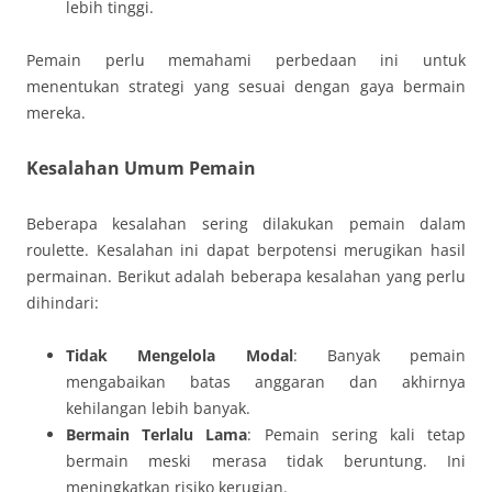
lebih tinggi.
Pemain perlu memahami perbedaan ini untuk
menentukan strategi yang sesuai dengan gaya bermain
mereka.
Kesalahan Umum Pemain
Beberapa kesalahan sering dilakukan pemain dalam
roulette. Kesalahan ini dapat berpotensi merugikan hasil
permainan. Berikut adalah beberapa kesalahan yang perlu
dihindari:
Tidak Mengelola Modal
: Banyak pemain
mengabaikan batas anggaran dan akhirnya
kehilangan lebih banyak.
Bermain Terlalu Lama
: Pemain sering kali tetap
bermain meski merasa tidak beruntung. Ini
meningkatkan risiko kerugian.