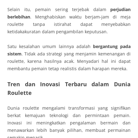
Selain itu, pemain sering terjebak dalam
perjudian
berlebihan
. Menghabiskan waktu berjam-jam di meja
roulette tanpa istirahat dapat menyebabkan
ketidakakuratan dalam pengambilan keputusan.
Satu kesalahan umum lainnya adalah
bergantung pada
sistem
. Tidak ada strategi yang menjamin kemenangan di
roulette, karena hasilnya acak. Menyadari hal ini dapat
membantu pemain tetap realistis dalam harapan mereka.
Tren dan Inovasi Terbaru dalam Dunia
Roulette
Dunia roulette mengalami transformasi yang signifikan
berkat kemajuan teknologi dan permintaan pemain.
Inovasi ini meningkatkan pengalaman bermain dan
menawarkan lebih banyak pilihan, membuat permainan
semakin menarik.