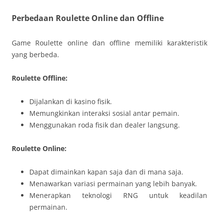
Perbedaan Roulette Online dan Offline
Game Roulette online dan offline memiliki karakteristik
yang berbeda.
Roulette Offline:
Dijalankan di kasino fisik.
Memungkinkan interaksi sosial antar pemain.
Menggunakan roda fisik dan dealer langsung.
Roulette Online:
Dapat dimainkan kapan saja dan di mana saja.
Menawarkan variasi permainan yang lebih banyak.
Menerapkan teknologi RNG untuk keadilan
permainan.