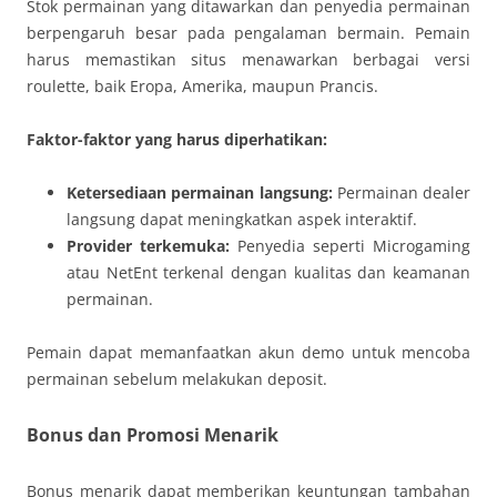
Stok permainan yang ditawarkan dan penyedia permainan
berpengaruh besar pada pengalaman bermain. Pemain
harus memastikan situs menawarkan berbagai versi
roulette, baik Eropa, Amerika, maupun Prancis.
Faktor-faktor yang harus diperhatikan:
Ketersediaan permainan langsung:
Permainan dealer
langsung dapat meningkatkan aspek interaktif.
Provider terkemuka:
Penyedia seperti Microgaming
atau NetEnt terkenal dengan kualitas dan keamanan
permainan.
Pemain dapat memanfaatkan akun demo untuk mencoba
permainan sebelum melakukan deposit.
Bonus dan Promosi Menarik
Bonus menarik dapat memberikan keuntungan tambahan