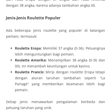
dengan 38 angka, karena adanya tambahan angka 00.
Jenis-Jenis Roulette Populer
Ada beberapa jenis roulette yang populer di kalangan
pemain, termasuk:
Roulette Eropa:
Memiliki 37 angka (0-36). Peluangnya
lebih menguntungkan bagi pemain.
Roulette Amerika:
Menampilkan 38 angka (0-36 dan
00). Ini menambah keuntungan untuk kasino.
Roulette Prancis:
Mirip dengan roulette Eropa tetapi
dengan aturan taruhan tambahan seperti “La
Partage” yang memberikan keamanan lebih bagi
pemain.
Setiap jenis menawarkan pengalaman berbeda dan
peluang taruhan yang unik.