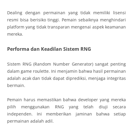
Dealing dengan permainan yang tidak memiliki lisensi
resmi bisa berisiko tinggi. Pemain sebaiknya menghindari
platform yang tidak transparan mengenai aspek keamanan
mereka.
Performa dan Keadilan Sistem RNG
Sistem RNG (Random Number Generator) sangat penting
dalam game roulette. Ini menjamin bahwa hasil permainan
adalah acak dan tidak dapat diprediksi, menjaga integritas
bermain.
Pemain harus memastikan bahwa developer yang mereka
pilih menggunakan RNG yang telah diuji secara
independen. Ini memberikan jaminan bahwa setiap
permainan adalah adil.