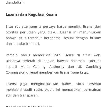
diandalkan.
Lisensi dan Regulasi Resmi
Situs roulette yang terpercaya harus memiliki lisensi dari
otoritas perjudian yang diakui. Lisensi ini menunjukkan
bahwa situs tersebut beroperasi sesuai dengan hukum
dan standar industri.
Pemain harus memeriksa logo lisensi di situs web.
Biasanya terletak di bagian bawah halaman. Otoritas
seperti Malta Gaming Authority dan UK Gambling
Commission dikenal memberikan lisensi yang ketat.
Lisensi juga mengindikasikan bahwa situs tersebut
menjalani audit rutin. Audit ini memastikan permainan
adil dan transparan.