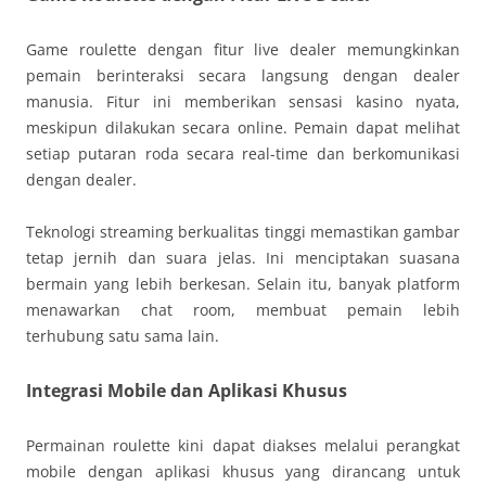
Game roulette dengan fitur live dealer memungkinkan
pemain berinteraksi secara langsung dengan dealer
manusia. Fitur ini memberikan sensasi kasino nyata,
meskipun dilakukan secara online. Pemain dapat melihat
setiap putaran roda secara real-time dan berkomunikasi
dengan dealer.
Teknologi streaming berkualitas tinggi memastikan gambar
tetap jernih dan suara jelas. Ini menciptakan suasana
bermain yang lebih berkesan. Selain itu, banyak platform
menawarkan chat room, membuat pemain lebih
terhubung satu sama lain.
Integrasi Mobile dan Aplikasi Khusus
Permainan roulette kini dapat diakses melalui perangkat
mobile dengan aplikasi khusus yang dirancang untuk