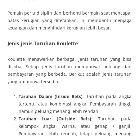
Pemain perlu disiplin dan berhenti bermain saat mencapai
batas kerugian yang ditetapkan. Ini membantu menjaga
keuangan dan menghindari kerugian lebih besar.
Jenis-jenis Taruhan Roulette
Roulette menawarkan berbagai jenis taruhan yang bisa
dicoba. Setiap jenis taruhan mempunyai peluang dan
pembayaran yang berbeda. Berikut adalah jenis taruhan
yang umumnya tersedia:
Taruhan Dalam (Inside Bets)
: Taruhan pada angka
tertentu atau kombinasi angka. Pembayaran tinggi,
namun peluang menang lebih rendah.
Taruhan Luar (Outside Bets)
: Taruhan pada
kelompok angka, warna, atau genap / ganjil.
Pembayaran lebih rendah, tetapi peluang menang