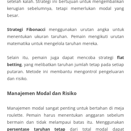
setelah kalah. Strategi ini bertujuan untuk mengembalikan
kerugian sebelumnya, tetapi memerlukan modal yang
besar.
Strategi Fibonacci
menggunakan urutan angka untuk
menentukan ukuran taruhan. Pemain mengikuti urutan
matematika untuk mengelola taruhan mereka.
Selain itu, pemain juga dapat mencoba strategi
flat
betting
, yang melibatkan taruhan jumlah tetap pada setiap
putaran. Metode ini membantu mengontrol pengeluaran
dan risiko.
Manajemen Modal dan Risiko
Manajemen modal sangat penting untuk bertahan di meja
roulette. Pemain harus menentukan anggaran sebelum
bermain dan tidak melampaui batas itu. Menggunakan
persentase taruhan tetap
dari total modal dapat