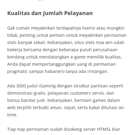
Kualitas dan Jumlah Pelayanan
Gak cuman meyakinkan terdapatnya lisensi atau mungkin
tidak, penting untuk pemain untuk meyakinkan permainan
slots banyak sekali. Kebanyakan, situs slots max win udah
bekerja bersama dengan beberapa puluh perusahaan
kondang untuk mendatangkan e-game memiliki kualitas.
Anda dapat mempertanggungkan uang di permainan
pragmatic sampai habanero tanpa ada rintangan.
Ada 3000 judul iGaming dengan struktur partisan seperti
demonstrasi gratis, pelayanan customers servis, dan
bonus bandar judi. Kebanyakan, bermain games dalam
web terpilih terbukti aman, cepat, serta bakal dilunasi on-
time.
Tiap-tiap permainan sudah disokong server HTM5L biar