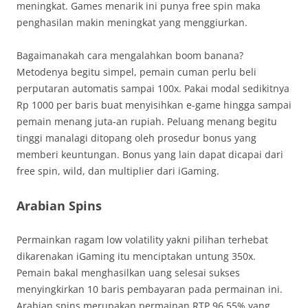
meningkat. Games menarik ini punya free spin maka
penghasilan makin meningkat yang menggiurkan.
Bagaimanakah cara mengalahkan boom banana?
Metodenya begitu simpel, pemain cuman perlu beli
perputaran automatis sampai 100x. Pakai modal sedikitnya
Rp 1000 per baris buat menyisihkan e-game hingga sampai
pemain menang juta-an rupiah. Peluang menang begitu
tinggi manalagi ditopang oleh prosedur bonus yang
memberi keuntungan. Bonus yang lain dapat dicapai dari
free spin, wild, dan multiplier dari iGaming.
Arabian Spins
Permainkan ragam low volatility yakni pilihan terhebat
dikarenakan iGaming itu menciptakan untung 350x.
Pemain bakal menghasilkan uang selesai sukses
menyingkirkan 10 baris pembayaran pada permainan ini.
Arabian spins merupakan permainan RTP 96.55% yang