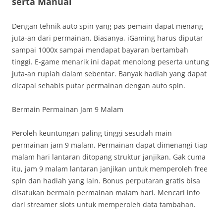
serta Manual
Dengan tehnik auto spin yang pas pemain dapat menang
juta-an dari permainan. Biasanya, iGaming harus diputar
sampai 1000x sampai mendapat bayaran bertambah
tinggi. E-game menarik ini dapat menolong peserta untung
juta-an rupiah dalam sebentar. Banyak hadiah yang dapat
dicapai sehabis putar permainan dengan auto spin.
Bermain Permainan Jam 9 Malam
Peroleh keuntungan paling tinggi sesudah main
permainan jam 9 malam. Permainan dapat dimenangi tiap
malam hari lantaran ditopang struktur janjikan. Gak cuma
itu, jam 9 malam lantaran janjikan untuk memperoleh free
spin dan hadiah yang lain. Bonus perputaran gratis bisa
disatukan bermain permainan malam hari. Mencari info
dari streamer slots untuk memperoleh data tambahan.