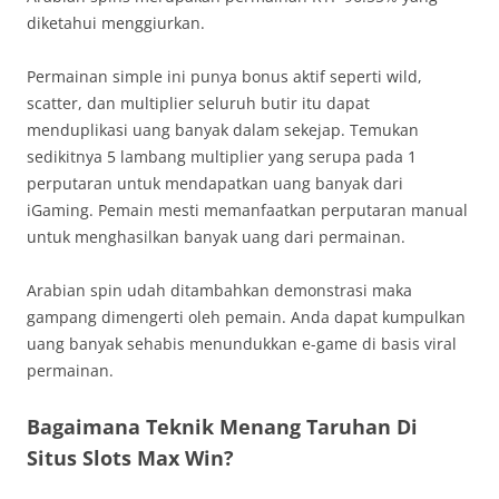
diketahui menggiurkan.
Permainan simple ini punya bonus aktif seperti wild,
scatter, dan multiplier seluruh butir itu dapat
menduplikasi uang banyak dalam sekejap. Temukan
sedikitnya 5 lambang multiplier yang serupa pada 1
perputaran untuk mendapatkan uang banyak dari
iGaming. Pemain mesti memanfaatkan perputaran manual
untuk menghasilkan banyak uang dari permainan.
Arabian spin udah ditambahkan demonstrasi maka
gampang dimengerti oleh pemain. Anda dapat kumpulkan
uang banyak sehabis menundukkan e-game di basis viral
permainan.
Bagaimana Teknik Menang Taruhan Di
Situs Slots Max Win?