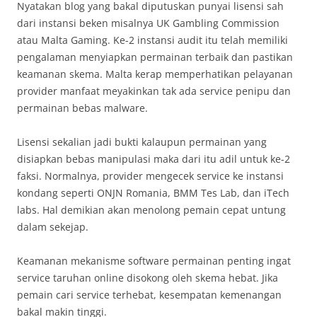
Nyatakan blog yang bakal diputuskan punyai lisensi sah
dari instansi beken misalnya UK Gambling Commission
atau Malta Gaming. Ke-2 instansi audit itu telah memiliki
pengalaman menyiapkan permainan terbaik dan pastikan
keamanan skema. Malta kerap memperhatikan pelayanan
provider manfaat meyakinkan tak ada service penipu dan
permainan bebas malware.
Lisensi sekalian jadi bukti kalaupun permainan yang
disiapkan bebas manipulasi maka dari itu adil untuk ke-2
faksi. Normalnya, provider mengecek service ke instansi
kondang seperti ONJN Romania, BMM Tes Lab, dan iTech
labs. Hal demikian akan menolong pemain cepat untung
dalam sekejap.
Keamanan mekanisme software permainan penting ingat
service taruhan online disokong oleh skema hebat. Jika
pemain cari service terhebat, kesempatan kemenangan
bakal makin tinggi.