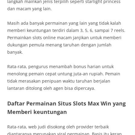
langkah mainkan jenis terpilih seperti starlight princess
dan macam yang lain.
Masih ada banyak permainan yang lain yang tidak kalah
memberi keuntungan terdiri dalam 3, 5, 6, sampai 7 reels.
Permainkan slots online macam janjikan untuk memberi
dukungan pemula menang taruhan dengan jumlah
banyak.
Rata-rata, pengurus menambah bonus harian untuk
menolong pemain cepat untung juta-an rupiah. Pemain
tidak merasakan penipuan waktu taruhan berjalan
lantaran ditolong oleh agen bisa dipercaya.
Daftar Permainan Situs Slots Max Win yang
Memberi keuntungan
Rata-rata, web judi disokong oleh provider terbaik
diantaranya merupakan viral permainan. Basis itu kerap