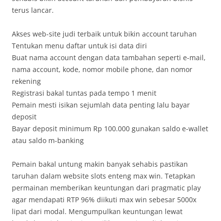
terus lancar.
Akses web-site judi terbaik untuk bikin account taruhan
Tentukan menu daftar untuk isi data diri
Buat nama account dengan data tambahan seperti e-mail,
nama account, kode, nomor mobile phone, dan nomor
rekening
Registrasi bakal tuntas pada tempo 1 menit
Pemain mesti isikan sejumlah data penting lalu bayar
deposit
Bayar deposit minimum Rp 100.000 gunakan saldo e-wallet
atau saldo m-banking
Pemain bakal untung makin banyak sehabis pastikan
taruhan dalam website slots enteng max win. Tetapkan
permainan memberikan keuntungan dari pragmatic play
agar mendapati RTP 96% diikuti max win sebesar 5000x
lipat dari modal. Mengumpulkan keuntungan lewat