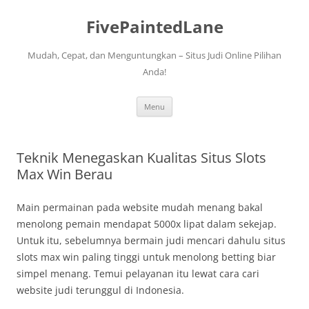
FivePaintedLane
Mudah, Cepat, dan Menguntungkan – Situs Judi Online Pilihan
Anda!
Skip
Menu
to
content
Teknik Menegaskan Kualitas Situs Slots
Max Win Berau
Main permainan pada website mudah menang bakal
menolong pemain mendapat 5000x lipat dalam sekejap.
Untuk itu, sebelumnya bermain judi mencari dahulu situs
slots max win paling tinggi untuk menolong betting biar
simpel menang. Temui pelayanan itu lewat cara cari
website judi terunggul di Indonesia.