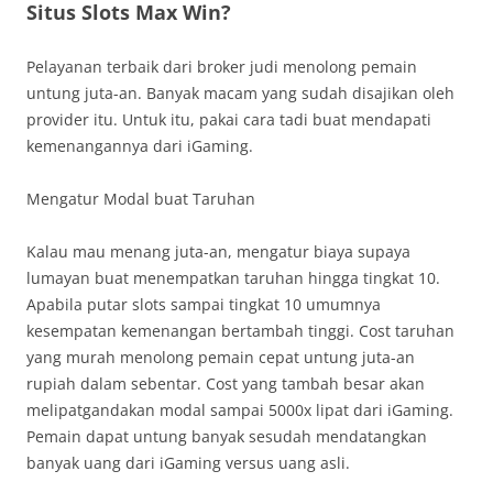
Situs Slots Max Win?
Pelayanan terbaik dari broker judi menolong pemain
untung juta-an. Banyak macam yang sudah disajikan oleh
provider itu. Untuk itu, pakai cara tadi buat mendapati
kemenangannya dari iGaming.
Mengatur Modal buat Taruhan
Kalau mau menang juta-an, mengatur biaya supaya
lumayan buat menempatkan taruhan hingga tingkat 10.
Apabila putar slots sampai tingkat 10 umumnya
kesempatan kemenangan bertambah tinggi. Cost taruhan
yang murah menolong pemain cepat untung juta-an
rupiah dalam sebentar. Cost yang tambah besar akan
melipatgandakan modal sampai 5000x lipat dari iGaming.
Pemain dapat untung banyak sesudah mendatangkan
banyak uang dari iGaming versus uang asli.