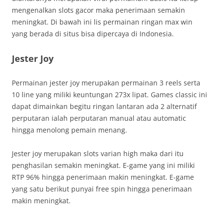
mengenalkan slots gacor maka penerimaan semakin
meningkat. Di bawah ini lis permainan ringan max win
yang berada di situs bisa dipercaya di Indonesia.
Jester Joy
Permainan jester joy merupakan permainan 3 reels serta
10 line yang miliki keuntungan 273x lipat. Games classic ini
dapat dimainkan begitu ringan lantaran ada 2 alternatif
perputaran ialah perputaran manual atau automatic
hingga menolong pemain menang.
Jester joy merupakan slots varian high maka dari itu
penghasilan semakin meningkat. E-game yang ini miliki
RTP 96% hingga penerimaan makin meningkat. E-game
yang satu berikut punyai free spin hingga penerimaan
makin meningkat.