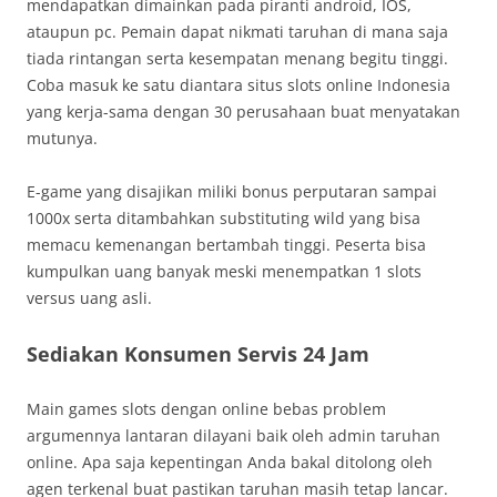
mendapatkan dimainkan pada piranti android, IOS,
ataupun pc. Pemain dapat nikmati taruhan di mana saja
tiada rintangan serta kesempatan menang begitu tinggi.
Coba masuk ke satu diantara situs slots online Indonesia
yang kerja-sama dengan 30 perusahaan buat menyatakan
mutunya.
E-game yang disajikan miliki bonus perputaran sampai
1000x serta ditambahkan substituting wild yang bisa
memacu kemenangan bertambah tinggi. Peserta bisa
kumpulkan uang banyak meski menempatkan 1 slots
versus uang asli.
Sediakan Konsumen Servis 24 Jam
Main games slots dengan online bebas problem
argumennya lantaran dilayani baik oleh admin taruhan
online. Apa saja kepentingan Anda bakal ditolong oleh
agen terkenal buat pastikan taruhan masih tetap lancar.