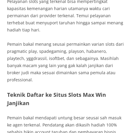
Pelayanan slots yang terkenal bisa mempertingkat
kapasitas kemenangan harian utamanya waktu cari
permainan dari provider terkenal. Temui pelayanan
terhebat buat menyuport taruhan hingga sampai menang
hadiah tiap hari.
Pemain bakal menang seusai permainkan varian slots dari
pragmatic play, spadegaming, playson, habanero,
playtech, yggdrassil, isoftbet, dan sebagainya. Masihlah
banyak macam yang lain yang gak kalah janjikan dari
broker judi maka sesuai dimainkan sama pemula atau
professional.
Teknik Daftar ke Situs Slots Max Win
Janjikan
Pemain bakal mendapati untung besar seusai sah masuk
ke agen terkenal. Pendatang akan dikasih hadiah 100%
sehabis bikin account taruhan dan pembayaran bisnis