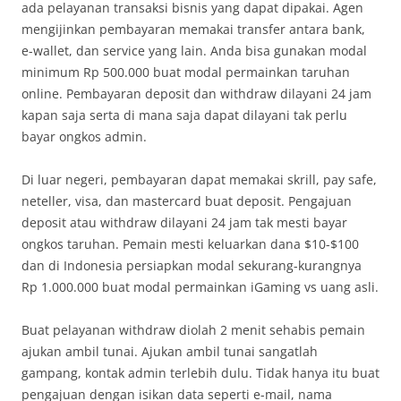
ada pelayanan transaksi bisnis yang dapat dipakai. Agen
mengijinkan pembayaran memakai transfer antara bank,
e-wallet, dan service yang lain. Anda bisa gunakan modal
minimum Rp 500.000 buat modal permainkan taruhan
online. Pembayaran deposit dan withdraw dilayani 24 jam
kapan saja serta di mana saja dapat dilayani tak perlu
bayar ongkos admin.
Di luar negeri, pembayaran dapat memakai skrill, pay safe,
neteller, visa, dan mastercard buat deposit. Pengajuan
deposit atau withdraw dilayani 24 jam tak mesti bayar
ongkos taruhan. Pemain mesti keluarkan dana $10-$100
dan di Indonesia persiapkan modal sekurang-kurangnya
Rp 1.000.000 buat modal permainkan iGaming vs uang asli.
Buat pelayanan withdraw diolah 2 menit sehabis pemain
ajukan ambil tunai. Ajukan ambil tunai sangatlah
gampang, kontak admin terlebih dulu. Tidak hanya itu buat
pengajuan dengan isikan data seperti e-mail, nama