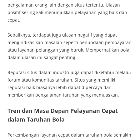
pengalaman orang lain dengan situs tertentu. Ulasan
positif sering kali menunjukkan pelayanan yang baik dan
cepat.
Sebaliknya, terdapat juga ulasan negatif yang dapat
mengindikasikan masalah seperti penundaan pembayaran
atau layanan pelanggan yang buruk. Memperhatikan pola
dalam ulasan ini sangat penting.
Reputasi situs dalam industri juga dapat diketahui melalui
forum atau komunitas taruhan. Situs yang memiliki
reputasi baik biasanya lebih dapat dipercaya dan
memberikan pengalaman taruhan yang memuaskan.
Tren dan Masa Depan Pelayanan Cepat
dalam Taruhan Bola
Perkembangan layanan cepat dalam taruhan bola semakin