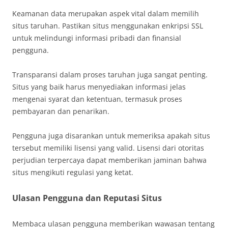
Keamanan data merupakan aspek vital dalam memilih
situs taruhan. Pastikan situs menggunakan enkripsi SSL
untuk melindungi informasi pribadi dan finansial
pengguna.
Transparansi dalam proses taruhan juga sangat penting.
Situs yang baik harus menyediakan informasi jelas
mengenai syarat dan ketentuan, termasuk proses
pembayaran dan penarikan.
Pengguna juga disarankan untuk memeriksa apakah situs
tersebut memiliki lisensi yang valid. Lisensi dari otoritas
perjudian terpercaya dapat memberikan jaminan bahwa
situs mengikuti regulasi yang ketat.
Ulasan Pengguna dan Reputasi Situs
Membaca ulasan pengguna memberikan wawasan tentang