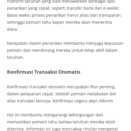
Platform taruhan yang baik menawarkan berbagai opsi
penarikan yang cepat, seperti transfer bank dan e-wallet.
Batas waktu proses penarikan harus jelas dan transparan,
sehingga pemain tahu kapan mereka akan menerima
dana.
Kecepatan dalam penarikan membantu menjaga kepuasan
pemain dan mendorong mereka untuk tetap aktif dalam
taruhan.
Konfirmasi Transaksi Otomatis
Konfirmasi transaksi otomatis merupakan fitur penting
dalam pelayanan cepat. Setelah pemain melakukan bet
atau transaksi lainnya, konfirmasi segera akan dikirim.
Hal ini membantu mengurangi kebingungan dan
memastikan pemain tahu bahwa taruhan mereka telah
diterima. Informasi ini juga mencakup rincian mengenai