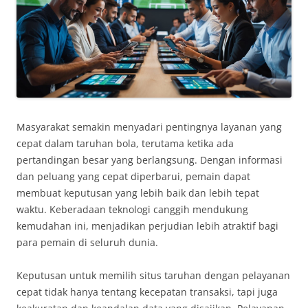
Masyarakat semakin menyadari pentingnya layanan yang
cepat dalam taruhan bola, terutama ketika ada
pertandingan besar yang berlangsung. Dengan informasi
dan peluang yang cepat diperbarui, pemain dapat
membuat keputusan yang lebih baik dan lebih tepat
waktu. Keberadaan teknologi canggih mendukung
kemudahan ini, menjadikan perjudian lebih atraktif bagi
para pemain di seluruh dunia.
Keputusan untuk memilih situs taruhan dengan pelayanan
cepat tidak hanya tentang kecepatan transaksi, tapi juga