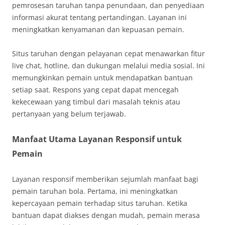
pemrosesan taruhan tanpa penundaan, dan penyediaan
informasi akurat tentang pertandingan. Layanan ini
meningkatkan kenyamanan dan kepuasan pemain.
Situs taruhan dengan pelayanan cepat menawarkan fitur
live chat, hotline, dan dukungan melalui media sosial. Ini
memungkinkan pemain untuk mendapatkan bantuan
setiap saat. Respons yang cepat dapat mencegah
kekecewaan yang timbul dari masalah teknis atau
pertanyaan yang belum terjawab.
Manfaat Utama Layanan Responsif untuk
Pemain
Layanan responsif memberikan sejumlah manfaat bagi
pemain taruhan bola. Pertama, ini meningkatkan
kepercayaan pemain terhadap situs taruhan. Ketika
bantuan dapat diakses dengan mudah, pemain merasa