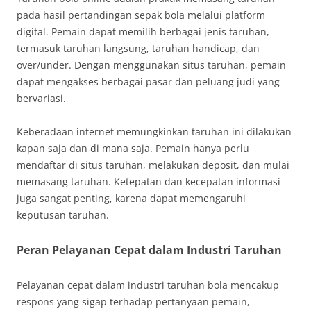
pada hasil pertandingan sepak bola melalui platform
digital. Pemain dapat memilih berbagai jenis taruhan,
termasuk taruhan langsung, taruhan handicap, dan
over/under. Dengan menggunakan situs taruhan, pemain
dapat mengakses berbagai pasar dan peluang judi yang
bervariasi.
Keberadaan internet memungkinkan taruhan ini dilakukan
kapan saja dan di mana saja. Pemain hanya perlu
mendaftar di situs taruhan, melakukan deposit, dan mulai
memasang taruhan. Ketepatan dan kecepatan informasi
juga sangat penting, karena dapat memengaruhi
keputusan taruhan.
Peran Pelayanan Cepat dalam Industri Taruhan
Pelayanan cepat dalam industri taruhan bola mencakup
respons yang sigap terhadap pertanyaan pemain,