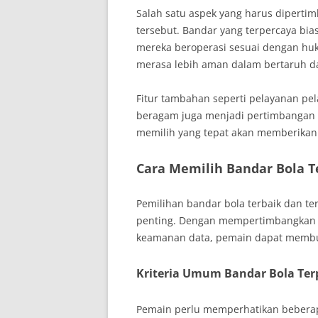
Salah satu aspek yang harus dipertim
tersebut. Bandar yang terpercaya bi
mereka beroperasi sesuai dengan huk
merasa lebih aman dalam bertaruh da
Fitur tambahan seperti pelayanan p
beragam juga menjadi pertimbangan 
memilih yang tepat akan memberikan
Cara Memilih Bandar Bola T
Pemilihan bandar bola terbaik dan t
penting. Dengan mempertimbangkan kri
keamanan data, pemain dapat membua
Kriteria Umum Bandar Bola Ter
Pemain perlu memperhatikan beberapa 