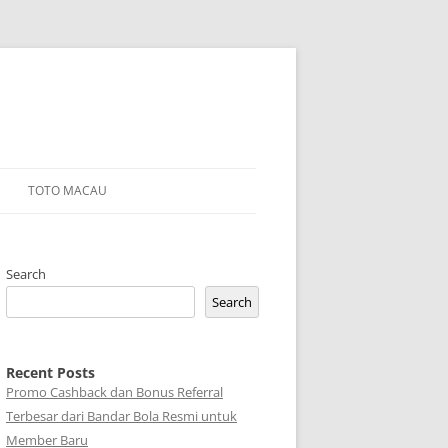
TOTO MACAU
Search
Search
Recent Posts
Promo Cashback dan Bonus Referral
Terbesar dari Bandar Bola Resmi untuk
Member Baru