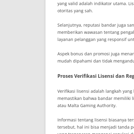
yang valid adalah indikator utama. L
otoritas yang sah.
Selanjutnya, reputasi bandar juga san
memberikan wawasan tentang pengal
layanan pelanggan yang responsif u
Aspek bonus dan promosi juga menari
mudah dipahami dan tidak mengandu
Proses Verifikasi Lisensi dan Re
Verifikasi lisensi adalah langkah ya
memastikan bahwa bandar memiliki lis
atau Malta Gaming Authority.
Informasi tentang lisensi biasanya te
tersebut, hal ini bisa menjadi tanda