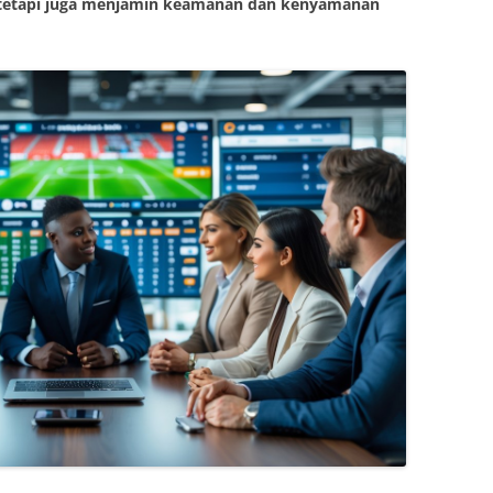
 tetapi juga menjamin keamanan dan kenyamanan