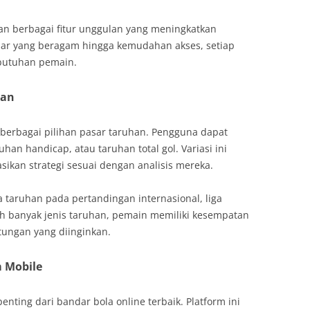
an berbagai fitur unggulan yang meningkatkan
sar yang beragam hingga kemudahan akses, setiap
butuhan pemain.
han
berbagai pilihan pasar taruhan. Pengguna dapat
han handicap, atau taruhan total gol. Variasi ini
an strategi sesuai dengan analisis mereka.
a taruhan pada pertandingan internasional, liga
h banyak jenis taruhan, pemain memiliki kesempatan
ungan yang diinginkan.
 Mobile
penting dari bandar bola online terbaik. Platform ini