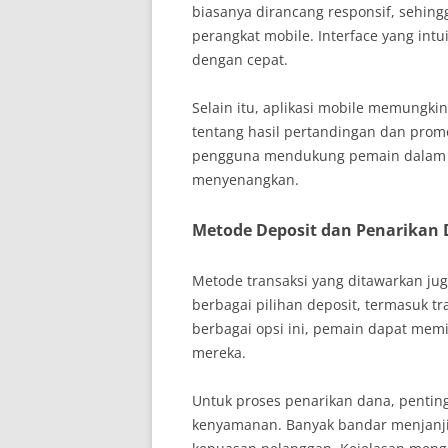
biasanya dirancang responsif, sehi
perangkat mobile. Interface yang int
dengan cepat.
Selain itu, aplikasi mobile memungki
tentang hasil pertandingan dan prom
pengguna mendukung pemain dalam m
menyenangkan.
Metode Deposit dan Penarikan
Metode transaksi yang ditawarkan jug
berbagai pilihan deposit, termasuk tr
berbagai opsi ini, pemain dapat mem
mereka.
Untuk proses penarikan dana, penti
kenyamanan. Banyak bandar menjanji