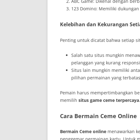
ABC Game: Dikenal dengan berbag
123 Domino: Memiliki dukungan p
Kelebihan dan Kekurangan Seti
Penting untuk dicatat bahwa setiap s
Salah satu situs mungkin menaw
pelanggan yang kurang responsi
Situs lain mungkin memiliki a
pilihan permainan yang terbatas
Pemain harus mempertimbangkan berb
memilih
situs game ceme terpercaya
Cara Bermain Ceme Online
Bermain Ceme online
menawarkan kes
penggemar permainan kartu. Untuk 