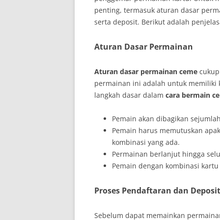
penting, termasuk aturan dasar per
serta deposit. Berikut adalah penjela
Aturan Dasar Permainan
Aturan dasar permainan ceme
cukup 
permainan ini adalah untuk memiliki k
langkah dasar dalam
cara bermain c
Pemain akan dibagikan sejumlah
Pemain harus memutuskan apaka
kombinasi yang ada.
Permainan berlanjut hingga se
Pemain dengan kombinasi kartu
Proses Pendaftaran dan Deposi
Sebelum dapat memainkan permainan