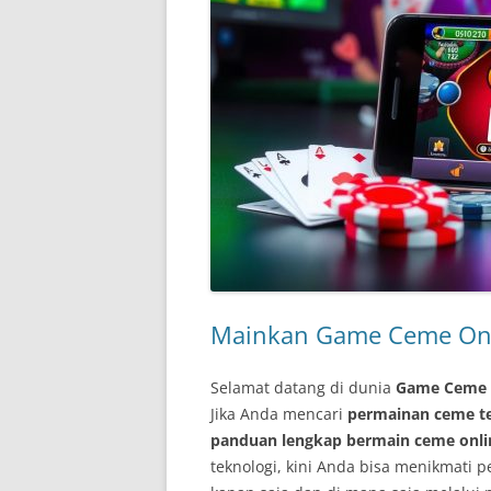
Mainkan Game Ceme Onli
Selamat datang di dunia
Game Ceme 
Jika Anda mencari
permainan ceme te
panduan lengkap bermain ceme onli
teknologi, kini Anda bisa menikmati p