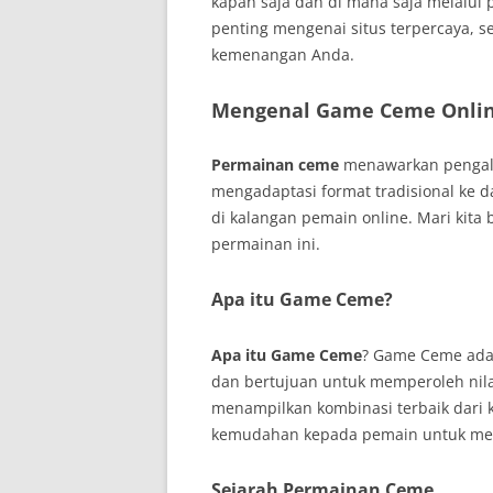
kapan saja dan di mana saja melalui
penting mengenai situs terpercaya, s
kemenangan Anda.
Mengenal Game Ceme Onli
Permainan ceme
menawarkan pengala
mengadaptasi format tradisional ke da
di kalangan pemain online. Mari kita
permainan ini.
Apa itu Game Ceme?
Apa itu Game Ceme
? Game Ceme ada
dan bertujuan untuk memperoleh nilai
menampilkan kombinasi terbaik dari k
kemudahan kepada pemain untuk men
Sejarah Permainan Ceme