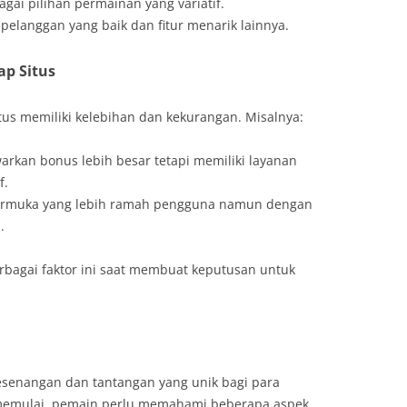
ai pilihan permainan yang variatif.
elanggan yang baik dan fitur menarik lainnya.
ap Situs
itus memiliki kelebihan dan kekurangan. Misalnya:
arkan bonus lebih besar tetapi memiliki layanan
f.
ntarmuka yang lebih ramah pengguna namun dengan
.
agai faktor ini saat membuat keputusan untuk
.
enangan dan tantangan yang unik bagi para
memulai, pemain perlu memahami beberapa aspek