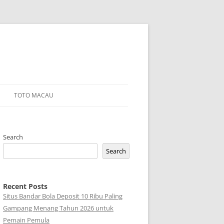
TOTO MACAU
Search
Search
Recent Posts
Situs Bandar Bola Deposit 10 Ribu Paling
Gampang Menang Tahun 2026 untuk
Pemain Pemula