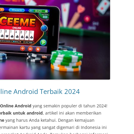
ne Android Terbaik 2024
Online Android
yang semakin populer di tahun 2024!
rbaik untuk android
, artikel ini akan memberikan
ne
yang harus Anda ketahui. Dengan kemajuan
ermainan kartu yang sangat digemari di Indonesia ini