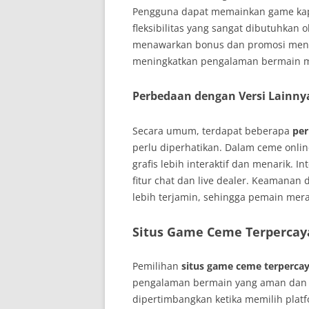
Pengguna dapat memainkan game kapa
fleksibilitas yang sangat dibutuhkan 
menawarkan bonus dan promosi menar
meningkatkan pengalaman bermain m
Perbedaan dengan Versi Lainny
Secara umum, terdapat beberapa
per
perlu diperhatikan. Dalam ceme online
grafis lebih interaktif dan menarik. 
fitur chat dan live dealer. Keamanan 
lebih terjamin, sehingga pemain mer
Situs Game Ceme Terpercay
Pemilihan
situs game ceme terperca
pengalaman bermain yang aman dan 
dipertimbangkan ketika memilih platf