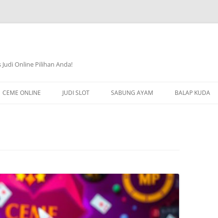
udi Online Pilihan Anda!
Skip
to
CEME ONLINE
JUDI SLOT
SABUNG AYAM
BALAP KUDA
content