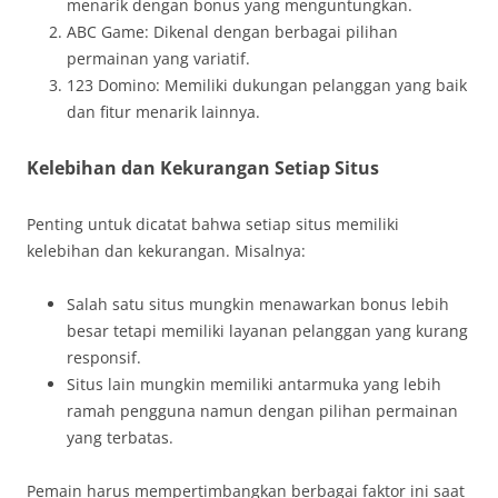
menarik dengan bonus yang menguntungkan.
ABC Game: Dikenal dengan berbagai pilihan
permainan yang variatif.
123 Domino: Memiliki dukungan pelanggan yang baik
dan fitur menarik lainnya.
Kelebihan dan Kekurangan Setiap Situs
Penting untuk dicatat bahwa setiap situs memiliki
kelebihan dan kekurangan. Misalnya:
Salah satu situs mungkin menawarkan bonus lebih
besar tetapi memiliki layanan pelanggan yang kurang
responsif.
Situs lain mungkin memiliki antarmuka yang lebih
ramah pengguna namun dengan pilihan permainan
yang terbatas.
Pemain harus mempertimbangkan berbagai faktor ini saat