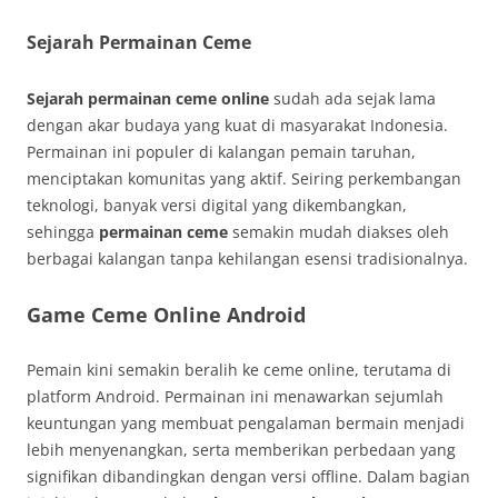
Sejarah Permainan Ceme
Sejarah permainan ceme online
sudah ada sejak lama
dengan akar budaya yang kuat di masyarakat Indonesia.
Permainan ini populer di kalangan pemain taruhan,
menciptakan komunitas yang aktif. Seiring perkembangan
teknologi, banyak versi digital yang dikembangkan,
sehingga
permainan ceme
semakin mudah diakses oleh
berbagai kalangan tanpa kehilangan esensi tradisionalnya.
Game Ceme Online Android
Pemain kini semakin beralih ke ceme online, terutama di
platform Android. Permainan ini menawarkan sejumlah
keuntungan yang membuat pengalaman bermain menjadi
lebih menyenangkan, serta memberikan perbedaan yang
signifikan dibandingkan dengan versi offline. Dalam bagian