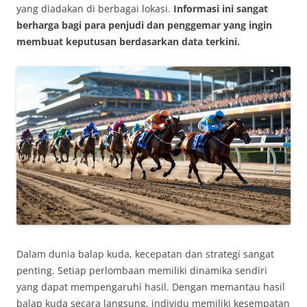
yang diadakan di berbagai lokasi.
Informasi ini sangat
berharga bagi para penjudi dan penggemar yang ingin
membuat keputusan berdasarkan data terkini.
Dalam dunia balap kuda, kecepatan dan strategi sangat
penting. Setiap perlombaan memiliki dinamika sendiri
yang dapat mempengaruhi hasil. Dengan memantau hasil
balap kuda secara langsung, individu memiliki kesempatan