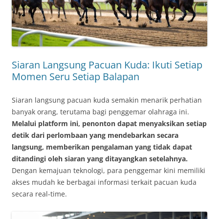
Siaran Langsung Pacuan Kuda: Ikuti Setiap
Momen Seru Setiap Balapan
Siaran langsung pacuan kuda semakin menarik perhatian
banyak orang, terutama bagi penggemar olahraga ini.
Melalui platform ini, penonton dapat menyaksikan setiap
detik dari perlombaan yang mendebarkan secara
langsung, memberikan pengalaman yang tidak dapat
ditandingi oleh siaran yang ditayangkan setelahnya.
Dengan kemajuan teknologi, para penggemar kini memiliki
akses mudah ke berbagai informasi terkait pacuan kuda
secara real-time.