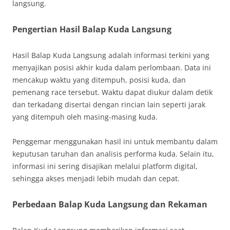
langsung.
Pengertian Hasil Balap Kuda Langsung
Hasil Balap Kuda Langsung adalah informasi terkini yang
menyajikan posisi akhir kuda dalam perlombaan. Data ini
mencakup waktu yang ditempuh, posisi kuda, dan
pemenang race tersebut. Waktu dapat diukur dalam detik
dan terkadang disertai dengan rincian lain seperti jarak
yang ditempuh oleh masing-masing kuda.
Penggemar menggunakan hasil ini untuk membantu dalam
keputusan taruhan dan analisis performa kuda. Selain itu,
informasi ini sering disajikan melalui platform digital,
sehingga akses menjadi lebih mudah dan cepat.
Perbedaan Balap Kuda Langsung dan Rekaman