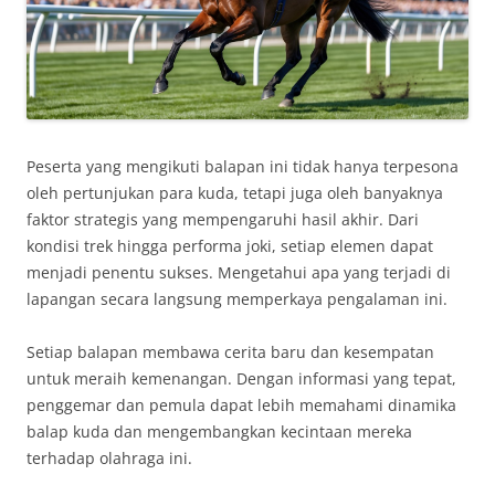
Peserta yang mengikuti balapan ini tidak hanya terpesona
oleh pertunjukan para kuda, tetapi juga oleh banyaknya
faktor strategis yang mempengaruhi hasil akhir. Dari
kondisi trek hingga performa joki, setiap elemen dapat
menjadi penentu sukses. Mengetahui apa yang terjadi di
lapangan secara langsung memperkaya pengalaman ini.
Setiap balapan membawa cerita baru dan kesempatan
untuk meraih kemenangan. Dengan informasi yang tepat,
penggemar dan pemula dapat lebih memahami dinamika
balap kuda dan mengembangkan kecintaan mereka
terhadap olahraga ini.