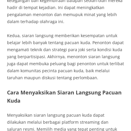
ketegangan dan kegembiraan balapan seolah-olah mereka
hadir di tempat kejadian. Ini dapat meningkatkan
pengalaman menonton dan memupuk minat yang lebih
dalam terhadap olahraga ini.
Kedua, siaran langsung memberikan kesempatan untuk
belajar lebih banyak tentang pacuan kuda. Penonton dapat
mengamati teknik dan strategi para joki serta kondisi kuda
yang berpartisipasi. Akhirnya, menonton siaran langsung
juga dapat membuka peluang bagi penonton untuk terlibat
dalam komunitas pecinta pacuan kuda, baik melalui
taruhan maupun diskusi tentang perlombaan.
Cara Menyaksikan Siaran Langsung Pacuan
Kuda
Menyaksikan siaran langsung pacuan kuda dapat
dilakukan melalui berbagai platform streaming dan
saluran resmi. Memilih media yang tepat penting untuk