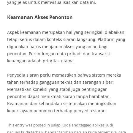
yang jelas untuk memvisualisasikan data ini.
Keamanan Akses Penonton
Aspek keamanan merupakan hal yang seringkali diabaikan,
tetapi serius dalam konteks siaran langsung. Platform yang
digunakan harus menjamin akses yang aman bagi
penonton. Perlindungan data pribadi dan transaksi
keuangan adalah prioritas utama.
Penyedia siaran perlu memastikan bahwa sistem mereka
tahan terhadap gangguan teknis dan serangan siber.
Memastikan koneksi yang stabil juga penting agar
penonton dapat menikmati siaran tanpa hambatan.
Keamanan dan kehandalan sistem akan meningkatkan
kepercayaan penonton terhadap penyedia siaran.
This entry was posted in
Balap Kuda
and tagged
aplikasi judi
pacuan kuda terbaik
,
bandar taruhan pacuan kuda terpercaya
,
cara