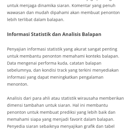
untuk menjaga dinamika siaran. Komentar yang penuh
wawasan dan mudah dipahami akan membuat penonton
lebih terlibat dalam balapan.
Informasi Statistik dan Analisis Balapan
Penyajian informasi statistik yang akurat sangat penting
untuk membantu penonton memahami konteks balapan.
Data mengenai performa kuda, catatan balapan
sebelumnya, dan kondisi track yang terkini menyediakan
informasi yang dapat meningkatkan pengalaman
menonton.
Analisis dari para ahli atau statistik wirausaha memberikan
dimensi tambahan untuk siaran. Hal ini membantu
penonton untuk membuat prediksi yang lebih baik dan
memahami siapa yang menjadi favorit dalam balapan.
Penyedia siaran sebaiknya menyajikan grafik dan tabel