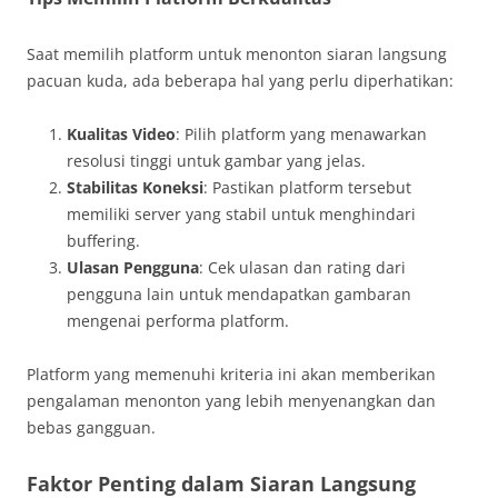
Saat memilih platform untuk menonton siaran langsung
pacuan kuda, ada beberapa hal yang perlu diperhatikan:
Kualitas Video
: Pilih platform yang menawarkan
resolusi tinggi untuk gambar yang jelas.
Stabilitas Koneksi
: Pastikan platform tersebut
memiliki server yang stabil untuk menghindari
buffering.
Ulasan Pengguna
: Cek ulasan dan rating dari
pengguna lain untuk mendapatkan gambaran
mengenai performa platform.
Platform yang memenuhi kriteria ini akan memberikan
pengalaman menonton yang lebih menyenangkan dan
bebas gangguan.
Faktor Penting dalam Siaran Langsung