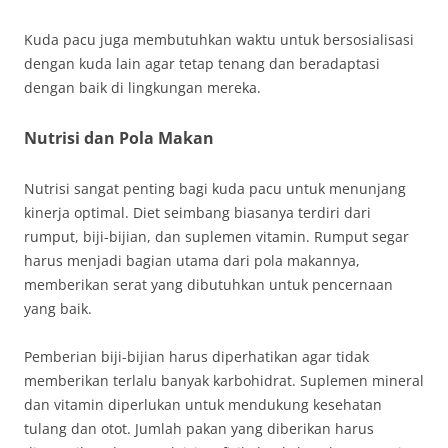
Kuda pacu juga membutuhkan waktu untuk bersosialisasi
dengan kuda lain agar tetap tenang dan beradaptasi
dengan baik di lingkungan mereka.
Nutrisi dan Pola Makan
Nutrisi sangat penting bagi kuda pacu untuk menunjang
kinerja optimal. Diet seimbang biasanya terdiri dari
rumput, biji-bijian, dan suplemen vitamin. Rumput segar
harus menjadi bagian utama dari pola makannya,
memberikan serat yang dibutuhkan untuk pencernaan
yang baik.
Pemberian biji-bijian harus diperhatikan agar tidak
memberikan terlalu banyak karbohidrat. Suplemen mineral
dan vitamin diperlukan untuk mendukung kesehatan
tulang dan otot. Jumlah pakan yang diberikan harus