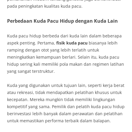
pada peningkatan kualitas kuda pacu.
Perbedaan Kuda Pacu Hidup dengan Kuda Lain
Kuda pacu hidup berbeda dari kuda lain dalam beberapa
aspek penting. Pertama,
fisik kuda pacu
biasanya lebih
ramping dengan otot yang lebih terlatih untuk
meningkatkan kemampuan berlari. Selain itu, kuda pacu
hidup sering kali memiliki pola makan dan regimen latihan
yang sangat terstruktur.
Kuda yang digunakan untuk tujuan lain, seperti kerja berat
atau rekreasi, tidak mendapatkan pelatihan khusus untuk
kecepatan. Mereka mungkin tidak memiliki lingkungan
kompetitif yang sama. Pemilik dan pelatih kuda pacu hidup
berinvestasi lebih banyak dalam perawatan dan pelatihan
untuk memastikan performa terbaik dalam balapan.