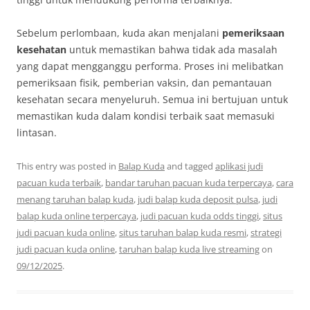
Sebelum perlombaan, kuda akan menjalani
pemeriksaan
kesehatan
untuk memastikan bahwa tidak ada masalah
yang dapat mengganggu performa. Proses ini melibatkan
pemeriksaan fisik, pemberian vaksin, dan pemantauan
kesehatan secara menyeluruh. Semua ini bertujuan untuk
memastikan kuda dalam kondisi terbaik saat memasuki
lintasan.
This entry was posted in
Balap Kuda
and tagged
aplikasi judi
pacuan kuda terbaik
,
bandar taruhan pacuan kuda terpercaya
,
cara
menang taruhan balap kuda
,
judi balap kuda deposit pulsa
,
judi
balap kuda online terpercaya
,
judi pacuan kuda odds tinggi
,
situs
judi pacuan kuda online
,
situs taruhan balap kuda resmi
,
strategi
judi pacuan kuda online
,
taruhan balap kuda live streaming
on
09/12/2025
.