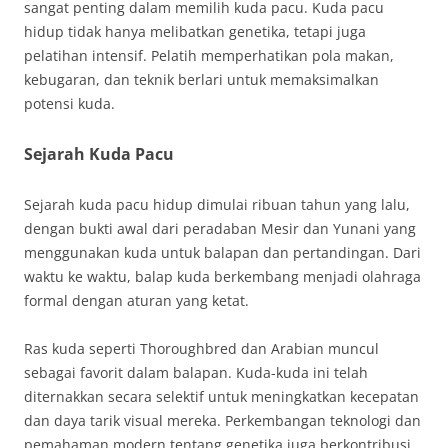
sangat penting dalam memilih kuda pacu. Kuda pacu
hidup tidak hanya melibatkan genetika, tetapi juga
pelatihan intensif. Pelatih memperhatikan pola makan,
kebugaran, dan teknik berlari untuk memaksimalkan
potensi kuda.
Sejarah Kuda Pacu
Sejarah kuda pacu hidup dimulai ribuan tahun yang lalu,
dengan bukti awal dari peradaban Mesir dan Yunani yang
menggunakan kuda untuk balapan dan pertandingan. Dari
waktu ke waktu, balap kuda berkembang menjadi olahraga
formal dengan aturan yang ketat.
Ras kuda seperti Thoroughbred dan Arabian muncul
sebagai favorit dalam balapan. Kuda-kuda ini telah
diternakkan secara selektif untuk meningkatkan kecepatan
dan daya tarik visual mereka. Perkembangan teknologi dan
pemahaman modern tentang genetika juga berkontribusi