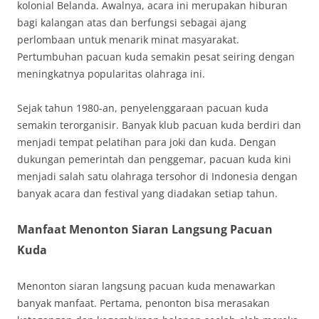
kolonial Belanda. Awalnya, acara ini merupakan hiburan
bagi kalangan atas dan berfungsi sebagai ajang
perlombaan untuk menarik minat masyarakat.
Pertumbuhan pacuan kuda semakin pesat seiring dengan
meningkatnya popularitas olahraga ini.
Sejak tahun 1980-an, penyelenggaraan pacuan kuda
semakin terorganisir. Banyak klub pacuan kuda berdiri dan
menjadi tempat pelatihan para joki dan kuda. Dengan
dukungan pemerintah dan penggemar, pacuan kuda kini
menjadi salah satu olahraga tersohor di Indonesia dengan
banyak acara dan festival yang diadakan setiap tahun.
Manfaat Menonton Siaran Langsung Pacuan
Kuda
Menonton siaran langsung pacuan kuda menawarkan
banyak manfaat. Pertama, penonton bisa merasakan