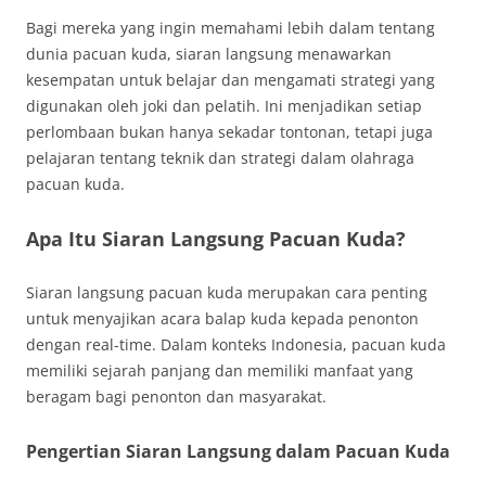
Bagi mereka yang ingin memahami lebih dalam tentang
dunia pacuan kuda, siaran langsung menawarkan
kesempatan untuk belajar dan mengamati strategi yang
digunakan oleh joki dan pelatih. Ini menjadikan setiap
perlombaan bukan hanya sekadar tontonan, tetapi juga
pelajaran tentang teknik dan strategi dalam olahraga
pacuan kuda.
Apa Itu Siaran Langsung Pacuan Kuda?
Siaran langsung pacuan kuda merupakan cara penting
untuk menyajikan acara balap kuda kepada penonton
dengan real-time. Dalam konteks Indonesia, pacuan kuda
memiliki sejarah panjang dan memiliki manfaat yang
beragam bagi penonton dan masyarakat.
Pengertian Siaran Langsung dalam Pacuan Kuda