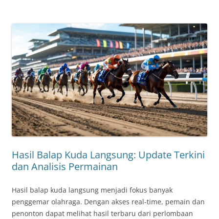
Hasil Balap Kuda Langsung: Update Terkini
dan Analisis Permainan
Hasil balap kuda langsung menjadi fokus banyak
penggemar olahraga. Dengan akses real-time, pemain dan
penonton dapat melihat hasil terbaru dari perlombaan