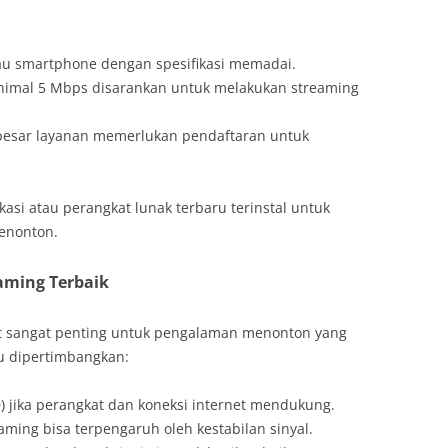
tau smartphone dengan spesifikasi memadai.
nimal 5 Mbps disarankan untuk melakukan streaming
 besar layanan memerlukan pendaftaran untuk
asi atau perangkat lunak terbaru terinstal untuk
enonton.
aming Terbaik
at sangat penting untuk pengalaman menonton yang
lu dipertimbangkan:
(HD) jika perangkat dan koneksi internet mendukung.
eaming bisa terpengaruh oleh kestabilan sinyal.