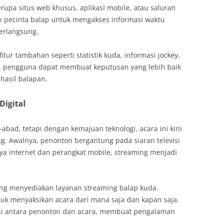
erupa situs web khusus, aplikasi mobile, atau saluran
 pecinta balap untuk mengakses informasi waktu
erlangsung.
ur tambahan seperti statistik kuda, informasi jockey,
ni, pengguna dapat membuat keputusan yang lebih baik
hasil balapan.
Digital
abad, tetapi dengan kemajuan teknologi, acara ini kini
g. Awalnya, penonton bergantung pada siaran televisi
ya internet dan perangkat mobile, streaming menjadi
yang menyediakan layanan streaming balap kuda.
 menyaksikan acara dari mana saja dan kapan saja.
aksi antara penonton dan acara, membuat pengalaman