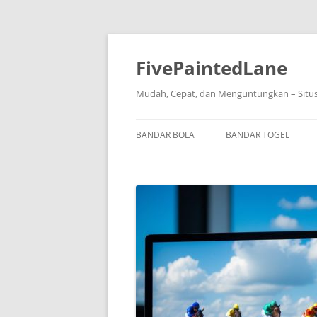
FivePaintedLane
Mudah, Cepat, dan Menguntungkan – Situs J
BANDAR BOLA
BANDAR TOGEL