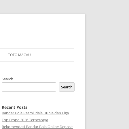
TOTO MACAU
Search
Search
Recent Posts
Bandar Bola Resmi Piala Dunia dan Liga
Top Eropa 2026 Terpercaya
Rekomendasi Bandar Bola Online Deposit