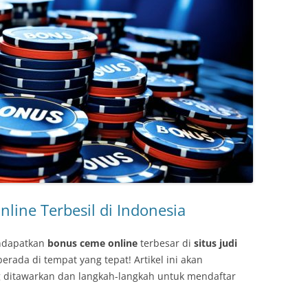
ine Terbesil di Indonesia
ndapatkan
bonus ceme online
terbesar di
situs judi
erada di tempat yang tepat! Artikel ini akan
 ditawarkan dan langkah-langkah untuk mendaftar