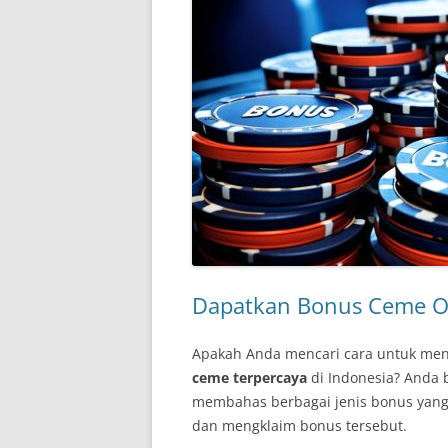
Dapatkan Bonus Ceme Onl
Apakah Anda mencari cara untuk me
ceme terpercaya
di Indonesia? Anda b
membahas berbagai jenis bonus yang
dan mengklaim bonus tersebut.