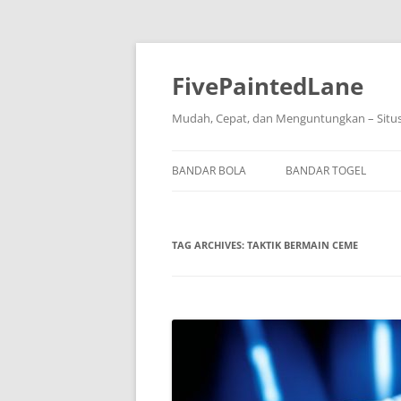
FivePaintedLane
Mudah, Cepat, dan Menguntungkan – Situs J
BANDAR BOLA
BANDAR TOGEL
TAG ARCHIVES:
TAKTIK BERMAIN CEME