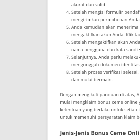
akurat dan valid.
Setelah mengisi formulir pendaft
mengirimkan permohonan Anda
Anda kemudian akan menerima em
mengaktifkan akun Anda. Klik t
Setelah mengaktifkan akun Anda
nama pengguna dan kata sandi 
Selanjutnya, Anda perlu melakuk
mengunggah dokumen identitas s
Setelah proses verifikasi seles
dan mulai bermain.
Dengan mengikuti panduan di atas, An
mulai mengklaim bonus ceme online y
ketentuan yang berlaku untuk setiap
untuk memenuhi persyaratan klaim b
Jenis-Jenis Bonus Ceme Onl