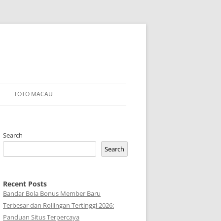
TOTO MACAU
Search
Search
Recent Posts
Bandar Bola Bonus Member Baru
Terbesar dan Rollingan Tertinggi 2026:
Panduan Situs Terpercaya