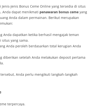
 Jenis-Jenis Bonus Ceme Online yang tersedia di situs
n, Anda dapat menikmati
penawaran bonus ceme
yang
luang Anda dalam permainan. Berikut merupakan
temukan:
ng Anda dapatkan ketika berhasil mengajak teman
 situs yang sama.
yang Anda peroleh berdasarkan total kerugian Anda
ng diberikan setelah Anda melakukan deposit pertama
da.
ersebut, Anda perlu mengikuti langkah-langkah
e
ceme terpercaya.