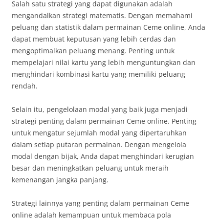
Salah satu strategi yang dapat digunakan adalah
mengandalkan strategi matematis. Dengan memahami
peluang dan statistik dalam permainan Ceme online, Anda
dapat membuat keputusan yang lebih cerdas dan
mengoptimalkan peluang menang. Penting untuk
mempelajari nilai kartu yang lebih menguntungkan dan
menghindari kombinasi kartu yang memiliki peluang
rendah.
Selain itu, pengelolaan modal yang baik juga menjadi
strategi penting dalam permainan Ceme online. Penting
untuk mengatur sejumlah modal yang dipertaruhkan
dalam setiap putaran permainan. Dengan mengelola
modal dengan bijak, Anda dapat menghindari kerugian
besar dan meningkatkan peluang untuk meraih
kemenangan jangka panjang.
Strategi lainnya yang penting dalam permainan Ceme
online adalah kemampuan untuk membaca pola