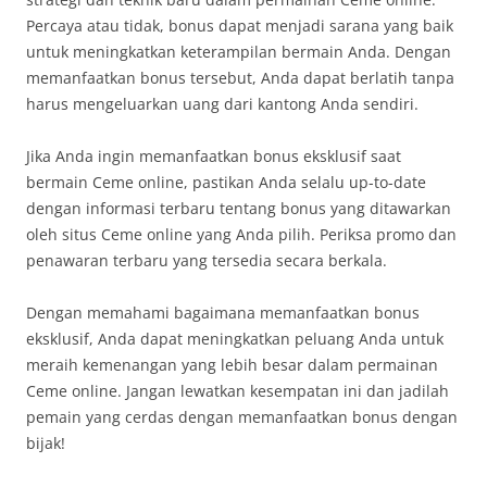
Percaya atau tidak, bonus dapat menjadi sarana yang baik
untuk meningkatkan keterampilan bermain Anda. Dengan
memanfaatkan bonus tersebut, Anda dapat berlatih tanpa
harus mengeluarkan uang dari kantong Anda sendiri.
Jika Anda ingin memanfaatkan bonus eksklusif saat
bermain Ceme online, pastikan Anda selalu up-to-date
dengan informasi terbaru tentang bonus yang ditawarkan
oleh situs Ceme online yang Anda pilih. Periksa promo dan
penawaran terbaru yang tersedia secara berkala.
Dengan memahami bagaimana memanfaatkan bonus
eksklusif, Anda dapat meningkatkan peluang Anda untuk
meraih kemenangan yang lebih besar dalam permainan
Ceme online. Jangan lewatkan kesempatan ini dan jadilah
pemain yang cerdas dengan memanfaatkan bonus dengan
bijak!