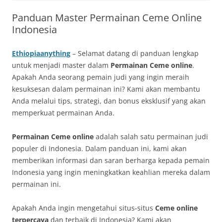
Panduan Master Permainan Ceme Online
Indonesia
Ethiopiaanything
– Selamat datang di panduan lengkap
untuk menjadi master dalam
Permainan Ceme online
.
Apakah Anda seorang pemain judi yang ingin meraih
kesuksesan dalam permainan ini? Kami akan membantu
Anda melalui tips, strategi, dan bonus eksklusif yang akan
memperkuat permainan Anda.
Permainan Ceme online
adalah salah satu permainan judi
populer di Indonesia. Dalam panduan ini, kami akan
memberikan informasi dan saran berharga kepada pemain
Indonesia yang ingin meningkatkan keahlian mereka dalam
permainan ini.
Apakah Anda ingin mengetahui situs-situs
Ceme online
terpercaya
dan terbaik di Indonesia? Kami akan