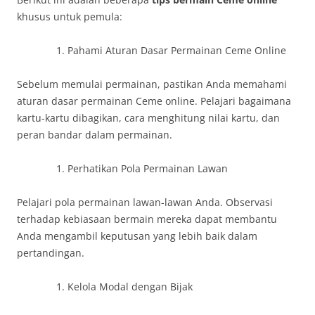
khusus untuk pemula:
Pahami Aturan Dasar Permainan Ceme Online
Sebelum memulai permainan, pastikan Anda memahami
aturan dasar permainan Ceme online. Pelajari bagaimana
kartu-kartu dibagikan, cara menghitung nilai kartu, dan
peran bandar dalam permainan.
Perhatikan Pola Permainan Lawan
Pelajari pola permainan lawan-lawan Anda. Observasi
terhadap kebiasaan bermain mereka dapat membantu
Anda mengambil keputusan yang lebih baik dalam
pertandingan.
Kelola Modal dengan Bijak