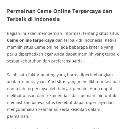
Permainan Ceme Online Terpercaya dan
Terbaik di Indonesia
Bagian ini akan memberikan informasi tentang situs-situs
Ceme online terpercaya
dan terbaik di Indonesia. Ketika
memilih situs Ceme online, ada beberapa kriteria yang
perlu diperhatikan agar Anda dapat memilih yang terbaik
sesuai kebutuhan dan preferensi Anda.
Salah satu faktor penting yang harus dipertimbangkan
adalah kepercayaan. Cari situs yang memiliki reputasi baik
dan telah terpercaya oleh banyak pemain. Anda dapat
melihat ulasan dan rekomendasi dari pemain lain untuk
memastikan bahwa situs tersebut dapat dipercaya dan
mengutamakan keamanan serta keadilan dalam
permainan.