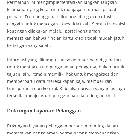
Permainan ini mengimplementasikan langkah-langkah
keamanan yang ketat untuk menjaga informasi pribadi
pemain. Data pengguna dilindungi dengan enkripsi
canggih untuk mencegah akses tidak sah. Semua transaksi
keuangan dilakukan melalui portal yang aman,
memastikan bahwa rincian kartu kredit tidak mudah jatuh
ke tangan yang salah.
Informasi yang dikumpulkan selama bermain digunakan
untuk meningkatkan pengalaman pengguna, bukan untuk
tujuan lain. Pemain memiliki hak untuk mengakses dan
memperbarui data mereka kapan saja, memberikan
transparansi dan kontrol. Kebijakan privasi yang jelas juga
tersedia, menjelaskan penggunaan data dengan rinci.
Dukungan Layanan Pelanggan
Dukungan layanan pelanggan berperan penting dalam
memastikan pengalaman bermain yang menyenangkan.