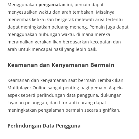
Menggunakan
pengamatan
ini, pemain dapat
menyesuaikan waktu dan arah tembakan. Misalnya,
menembak ketika ikan bergerak melewati area tertentu
dapat meningkatkan peluang menang. Pemain juga dapat
menggunakan hubungan waktu, di mana mereka
meramalkan gerakan ikan berdasarkan kecepatan dan
arah untuk mencapai hasil yang lebih baik.
Keamanan dan Kenyamanan Bermain
Keamanan dan kenyamanan saat bermain Tembak Ikan
Multiplayer Online sangat penting bagi pemain. Aspek-
aspek seperti perlindungan data pengguna, dukungan
layanan pelanggan, dan fitur anti curang dapat
meningkatkan pengalaman bermain secara signifikan.
Perlindungan Data Pengguna