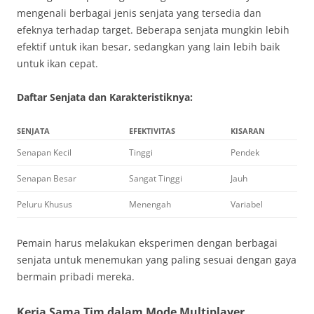
mengenali berbagai jenis senjata yang tersedia dan
efeknya terhadap target. Beberapa senjata mungkin lebih
efektif untuk ikan besar, sedangkan yang lain lebih baik
untuk ikan cepat.
Daftar Senjata dan Karakteristiknya:
SENJATA
EFEKTIVITAS
KISARAN
Senapan Kecil
Tinggi
Pendek
Senapan Besar
Sangat Tinggi
Jauh
Peluru Khusus
Menengah
Variabel
Pemain harus melakukan eksperimen dengan berbagai
senjata untuk menemukan yang paling sesuai dengan gaya
bermain pribadi mereka.
Kerja Sama Tim dalam Mode Multiplayer