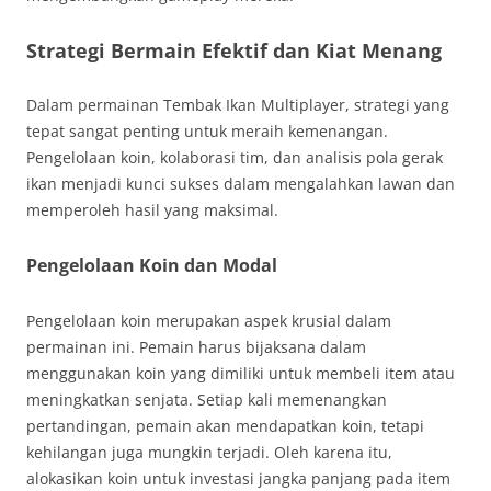
Strategi Bermain Efektif dan Kiat Menang
Dalam permainan Tembak Ikan Multiplayer, strategi yang
tepat sangat penting untuk meraih kemenangan.
Pengelolaan koin, kolaborasi tim, dan analisis pola gerak
ikan menjadi kunci sukses dalam mengalahkan lawan dan
memperoleh hasil yang maksimal.
Pengelolaan Koin dan Modal
Pengelolaan koin merupakan aspek krusial dalam
permainan ini. Pemain harus bijaksana dalam
menggunakan koin yang dimiliki untuk membeli item atau
meningkatkan senjata. Setiap kali memenangkan
pertandingan, pemain akan mendapatkan koin, tetapi
kehilangan juga mungkin terjadi. Oleh karena itu,
alokasikan koin untuk investasi jangka panjang pada item