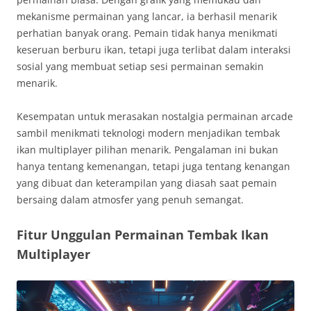
mekanisme permainan yang lancar, ia berhasil menarik
perhatian banyak orang. Pemain tidak hanya menikmati
keseruan berburu ikan, tetapi juga terlibat dalam interaksi
sosial yang membuat setiap sesi permainan semakin
menarik.
Kesempatan untuk merasakan nostalgia permainan arcade
sambil menikmati teknologi modern menjadikan tembak
ikan multiplayer pilihan menarik. Pengalaman ini bukan
hanya tentang kemenangan, tetapi juga tentang kenangan
yang dibuat dan keterampilan yang diasah saat pemain
bersaing dalam atmosfer yang penuh semangat.
Fitur Unggulan Permainan Tembak Ikan
Multiplayer