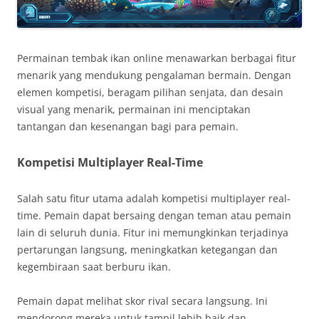
Permainan tembak ikan online menawarkan berbagai fitur
menarik yang mendukung pengalaman bermain. Dengan
elemen kompetisi, beragam pilihan senjata, dan desain
visual yang menarik, permainan ini menciptakan
tantangan dan kesenangan bagi para pemain.
Kompetisi Multiplayer Real-Time
Salah satu fitur utama adalah kompetisi multiplayer real-
time. Pemain dapat bersaing dengan teman atau pemain
lain di seluruh dunia. Fitur ini memungkinkan terjadinya
pertarungan langsung, meningkatkan ketegangan dan
kegembiraan saat berburu ikan.
Pemain dapat melihat skor rival secara langsung. Ini
mendorong mereka untuk tampil lebih baik dan