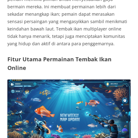
bermain mereka. Ini membuat permainan lebih dari
sekadar menangkap ikan; pemain dapat merasakan
sensasi persaingan yang mengasyikkan sambil menikmati
keindahan bawah laut. Tembak ikan multiplayer online
tidak hanya menarik, tetapi juga menciptakan komunitas
yang hidup dan aktif di antara para penggemarnya.
Fitur Utama Permainan Tembak Ikan
Online