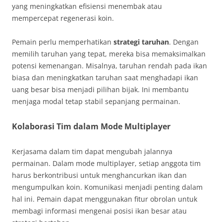
yang meningkatkan efisiensi menembak atau
mempercepat regenerasi koin.
Pemain perlu memperhatikan
strategi taruhan
. Dengan
memilih taruhan yang tepat, mereka bisa memaksimalkan
potensi kemenangan. Misalnya, taruhan rendah pada ikan
biasa dan meningkatkan taruhan saat menghadapi ikan
uang besar bisa menjadi pilihan bijak. Ini membantu
menjaga modal tetap stabil sepanjang permainan.
Kolaborasi Tim dalam Mode Multiplayer
Kerjasama dalam tim dapat mengubah jalannya
permainan. Dalam mode multiplayer, setiap anggota tim
harus berkontribusi untuk menghancurkan ikan dan
mengumpulkan koin. Komunikasi menjadi penting dalam
hal ini. Pemain dapat menggunakan fitur obrolan untuk
membagi informasi mengenai posisi ikan besar atau