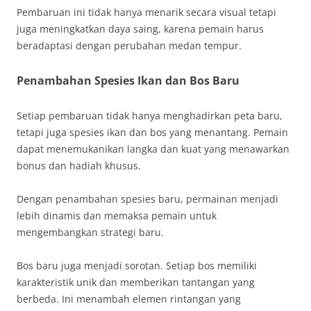
Pembaruan ini tidak hanya menarik secara visual tetapi
juga meningkatkan daya saing, karena pemain harus
beradaptasi dengan perubahan medan tempur.
Penambahan Spesies Ikan dan Bos Baru
Setiap pembaruan tidak hanya menghadirkan peta baru,
tetapi juga spesies ikan dan bos yang menantang. Pemain
dapat menemukanikan langka dan kuat yang menawarkan
bonus dan hadiah khusus.
Dengan penambahan spesies baru, permainan menjadi
lebih dinamis dan memaksa pemain untuk
mengembangkan strategi baru.
Bos baru juga menjadi sorotan. Setiap bos memiliki
karakteristik unik dan memberikan tantangan yang
berbeda. Ini menambah elemen rintangan yang