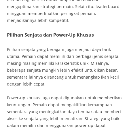
mengoptimalkan strategi bermain. Selain itu, leaderboard
mingguan memperlihatkan peringkat pemain,
menjadikannya lebih kompetitif.
Pilihan Senjata dan Power-Up Khusus
Pilihan senjata yang beragam juga menjadi daya tarik
utama. Pemain dapat memilih dari berbagai jenis senjata,
masing-masing memiliki karakteristik unik. Misalnya,
beberapa senjata mungkin lebih efektif untuk ikan besar,
sementara lainnya dirancang untuk menangkap ikan kecil
dengan lebih cepat.
Power-up khusus juga dapat digunakan untuk memberikan
keuntungan. Pemain dapat mengaktifkan kemampuan
sementara yang meningkatkan daya tembak atau memberi
akses ke senjata yang lebih mematikan. Strategi yang baik
dalam memilih dan menggunakan power-up dapat