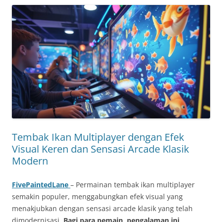
Tembak Ikan Multiplayer dengan Efek
Visual Keren dan Sensasi Arcade Klasik
Modern
FivePaintedLane
– Permainan tembak ikan multiplayer
semakin populer, menggabungkan efek visual yang
menakjubkan dengan sensasi arcade klasik yang telah
dimodernisasi.
Bagi para pemain, pengalaman ini