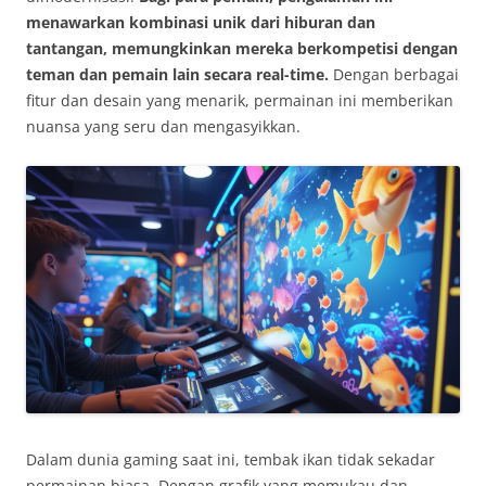
menawarkan kombinasi unik dari hiburan dan
tantangan, memungkinkan mereka berkompetisi dengan
teman dan pemain lain secara real-time.
Dengan berbagai
fitur dan desain yang menarik, permainan ini memberikan
nuansa yang seru dan mengasyikkan.
Dalam dunia gaming saat ini, tembak ikan tidak sekadar
permainan biasa. Dengan grafik yang memukau dan