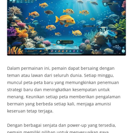
Dalam permainan ini, pemain dapat bersaing dengan
teman atau lawan dari seluruh dunia. Setiap minggu,
muncul peta-peta baru yang memungkinkan penemuan
strategi baru dan meningkatkan kesempatan untuk
menang. Keunikan setiap peta memberikan pengalaman
bermain yang berbeda setiap kali, menjaga amunisi
keseruan tetap terjaga.
Dengan berbagai senjata dan power-up yang tersedia,
pemain memiliki pilihan untuk menyesuaikan gaya