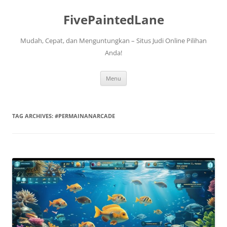
FivePaintedLane
Mudah, Cepat, dan Menguntungkan – Situs Judi Online Pilihan
Anda!
Skip
Menu
to
content
TAG ARCHIVES:
#PERMAINANARCADE