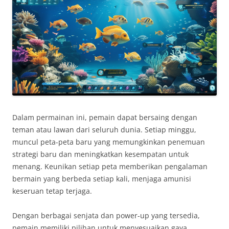
Dalam permainan ini, pemain dapat bersaing dengan
teman atau lawan dari seluruh dunia. Setiap minggu,
muncul peta-peta baru yang memungkinkan penemuan
strategi baru dan meningkatkan kesempatan untuk
menang. Keunikan setiap peta memberikan pengalaman
bermain yang berbeda setiap kali, menjaga amunisi
keseruan tetap terjaga.
Dengan berbagai senjata dan power-up yang tersedia,
pemain memiliki pilihan untuk menyesuaikan gaya