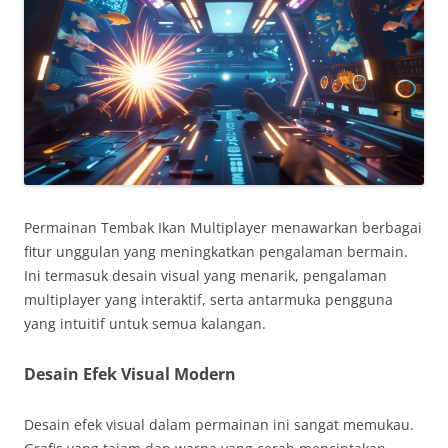
Permainan Tembak Ikan Multiplayer menawarkan berbagai
fitur unggulan yang meningkatkan pengalaman bermain.
Ini termasuk desain visual yang menarik, pengalaman
multiplayer yang interaktif, serta antarmuka pengguna
yang intuitif untuk semua kalangan.
Desain Efek Visual Modern
Desain efek visual dalam permainan ini sangat memukau.