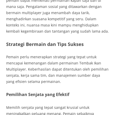
pemain dapat menikmati permainan kapan saja dan di
mana saja. Pengalaman sosial yang ditawarkan dengan
bermain multiplayer juga menambah daya tarik,
menghadirkan suasana kompetitif yang seru. Dalam
konteks ini, nuansa masa kini mampu menghidupkan
kembali kegembiraan dan tantangan yang sudah lama ada.
Strategi Bermain dan Tips Sukses
Pemain perlu menerapkan strategi yang tepat untuk
mencapai kemenangan dalam permainan Tembak Ikan
Multiplayer. Keberhasilan dapat ditentukan oleh pemilihan
senjata, kerja sama tim, dan manajemen sumber daya
yang efisien selama permainan.
Pemilihan Senjata yang Efektif
Memilih senjata yang tepat sangat krusial untuk
meningkatkan peluang menang. Pemain sebaiknya