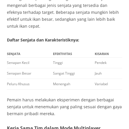
mengenali berbagai jenis senjata yang tersedia dan
efeknya terhadap target. Beberapa senjata mungkin lebih
efektif untuk ikan besar, sedangkan yang lain lebih baik
untuk ikan cepat.
Daftar Senjata dan Karakteristiknya:
SENJATA
EFEKTIVITAS
KISARAN
Senapan Kecil
Tinggi
Pendek
Senapan Besar
Sangat Tinggi
Jauh
Peluru Khusus
Menengah
Variabel
Pemain harus melakukan eksperimen dengan berbagai
senjata untuk menemukan yang paling sesuai dengan gaya
bermain pribadi mereka.
Kerja Sama Tim dalam Mode Multiplayer