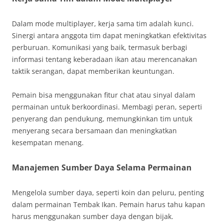
Dalam mode multiplayer, kerja sama tim adalah kunci.
Sinergi antara anggota tim dapat meningkatkan efektivitas
perburuan. Komunikasi yang baik, termasuk berbagi
informasi tentang keberadaan ikan atau merencanakan
taktik serangan, dapat memberikan keuntungan.
Pemain bisa menggunakan fitur chat atau sinyal dalam
permainan untuk berkoordinasi. Membagi peran, seperti
penyerang dan pendukung, memungkinkan tim untuk
menyerang secara bersamaan dan meningkatkan
kesempatan menang.
Manajemen Sumber Daya Selama Permainan
Mengelola sumber daya, seperti koin dan peluru, penting
dalam permainan Tembak Ikan. Pemain harus tahu kapan
harus menggunakan sumber daya dengan bijak.