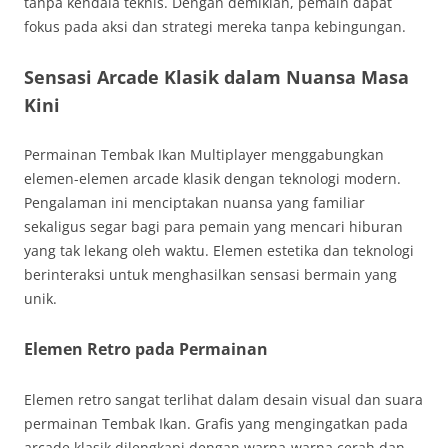
tanpa kendala teknis. Dengan demikian, pemain dapat
fokus pada aksi dan strategi mereka tanpa kebingungan.
Sensasi Arcade Klasik dalam Nuansa Masa
Kini
Permainan Tembak Ikan Multiplayer menggabungkan
elemen-elemen arcade klasik dengan teknologi modern.
Pengalaman ini menciptakan nuansa yang familiar
sekaligus segar bagi para pemain yang mencari hiburan
yang tak lekang oleh waktu. Elemen estetika dan teknologi
berinteraksi untuk menghasilkan sensasi bermain yang
unik.
Elemen Retro pada Permainan
Elemen retro sangat terlihat dalam desain visual dan suara
permainan Tembak Ikan. Grafis yang mengingatkan pada
arcade klasik dilengkapi dengan warna-warna cerah dan