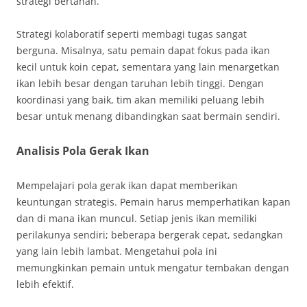
strategi bertahan.
Strategi kolaboratif seperti membagi tugas sangat
berguna. Misalnya, satu pemain dapat fokus pada ikan
kecil untuk koin cepat, sementara yang lain menargetkan
ikan lebih besar dengan taruhan lebih tinggi. Dengan
koordinasi yang baik, tim akan memiliki peluang lebih
besar untuk menang dibandingkan saat bermain sendiri.
Analisis Pola Gerak Ikan
Mempelajari pola gerak ikan dapat memberikan
keuntungan strategis. Pemain harus memperhatikan kapan
dan di mana ikan muncul. Setiap jenis ikan memiliki
perilakunya sendiri; beberapa bergerak cepat, sedangkan
yang lain lebih lambat. Mengetahui pola ini
memungkinkan pemain untuk mengatur tembakan dengan
lebih efektif.