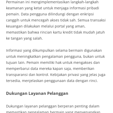
Permainan ini mengimplementasikan langkah-langkah
keamanan yang ketat untuk menjaga informasi pribadi
pemain. Data pengguna dilindungi dengan enkripsi
canggih untuk mencegah akses tidak sah. Semua transaksi
keuangan dilakukan melalui portal yang aman,
memastikan bahwa rincian kartu kredit tidak mudah jatuh
ke tangan yang salah.
Informasi yang dikumpulkan selama bermain digunakan
untuk meningkatkan pengalaman pengguna, bukan untuk
tujuan lain. Pemain memiliki hak untuk mengakses dan
memperbarui data mereka kapan saja, memberikan
transparansi dan kontrol. Kebijakan privasi yang jelas juga
tersedia, menjelaskan penggunaan data dengan rinci.
Dukungan Layanan Pelanggan
Dukungan layanan pelanggan berperan penting dalam
memastikan pengalaman bermain yang menyenangkan.