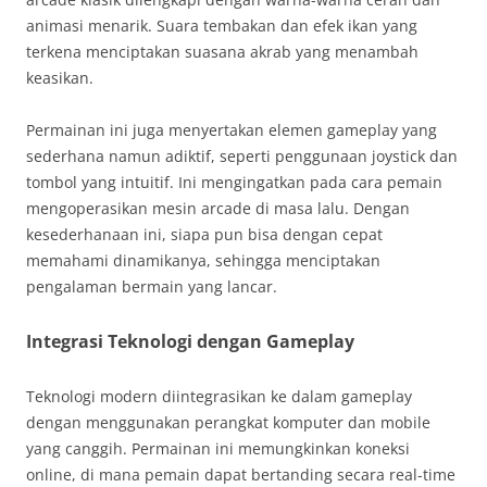
animasi menarik. Suara tembakan dan efek ikan yang
terkena menciptakan suasana akrab yang menambah
keasikan.
Permainan ini juga menyertakan elemen gameplay yang
sederhana namun adiktif, seperti penggunaan joystick dan
tombol yang intuitif. Ini mengingatkan pada cara pemain
mengoperasikan mesin arcade di masa lalu. Dengan
kesederhanaan ini, siapa pun bisa dengan cepat
memahami dinamikanya, sehingga menciptakan
pengalaman bermain yang lancar.
Integrasi Teknologi dengan Gameplay
Teknologi modern diintegrasikan ke dalam gameplay
dengan menggunakan perangkat komputer dan mobile
yang canggih. Permainan ini memungkinkan koneksi
online, di mana pemain dapat bertanding secara real-time