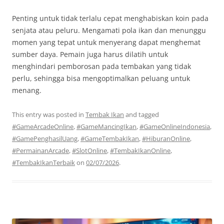
Penting untuk tidak terlalu cepat menghabiskan koin pada
senjata atau peluru. Mengamati pola ikan dan menunggu
momen yang tepat untuk menyerang dapat menghemat
sumber daya. Pemain juga harus dilatih untuk
menghindari pemborosan pada tembakan yang tidak
perlu, sehingga bisa mengoptimalkan peluang untuk
menang.
This entry was posted in
Tembak Ikan
and tagged
#GameArcadeOnline
,
#GameMancingIkan
,
#GameOnlineIndonesia
,
#GamePenghasilUang
,
#GameTembakIkan
,
#HiburanOnline
,
#PermainanArcade
,
#SlotOnline
,
#TembakIkanOnline
,
#TembakIkanTerbaik
on
02/07/2026
.