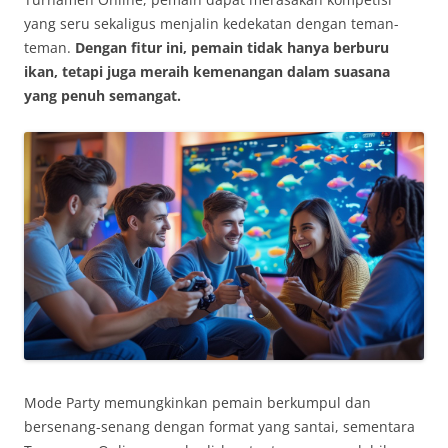
yang seru sekaligus menjalin kedekatan dengan teman-
teman.
Dengan fitur ini, pemain tidak hanya berburu
ikan, tetapi juga meraih kemenangan dalam suasana
yang penuh semangat.
Mode Party memungkinkan pemain berkumpul dan
bersenang-senang dengan format yang santai, sementara