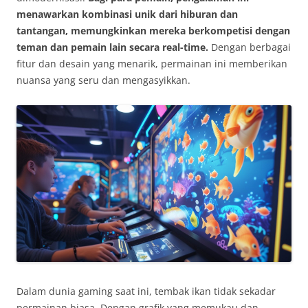
menawarkan kombinasi unik dari hiburan dan
tantangan, memungkinkan mereka berkompetisi dengan
teman dan pemain lain secara real-time.
Dengan berbagai
fitur dan desain yang menarik, permainan ini memberikan
nuansa yang seru dan mengasyikkan.
Dalam dunia gaming saat ini, tembak ikan tidak sekadar
permainan biasa. Dengan grafik yang memukau dan