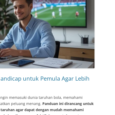
andicap untuk Pemula Agar Lebih
 ingin memasuki dunia taruhan bola, memahami
katkan peluang menang.
Panduan ini dirancang untuk
 taruhan agar dapat dengan mudah memahami