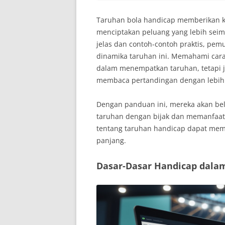
Taruhan bola handicap memberikan k
menciptakan peluang yang lebih sei
jelas dan contoh-contoh praktis, pe
dinamika taruhan ini. Memahami car
dalam menempatkan taruhan, tetapi
membaca pertandingan dengan lebih 
Dengan panduan ini, mereka akan bel
taruhan dengan bijak dan memanfaat
tentang taruhan handicap dapat memb
panjang.
Dasar-Dasar Handicap dala