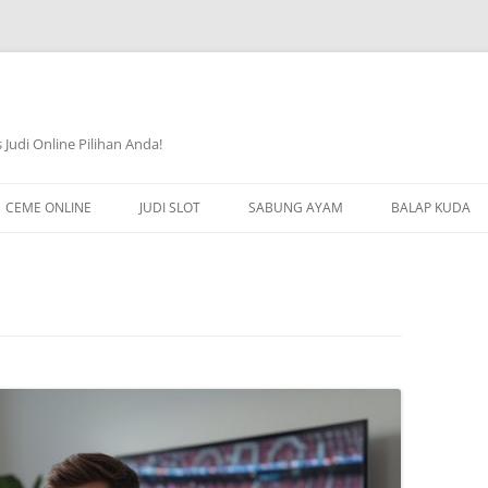
udi Online Pilihan Anda!
Skip
to
CEME ONLINE
JUDI SLOT
SABUNG AYAM
BALAP KUDA
content