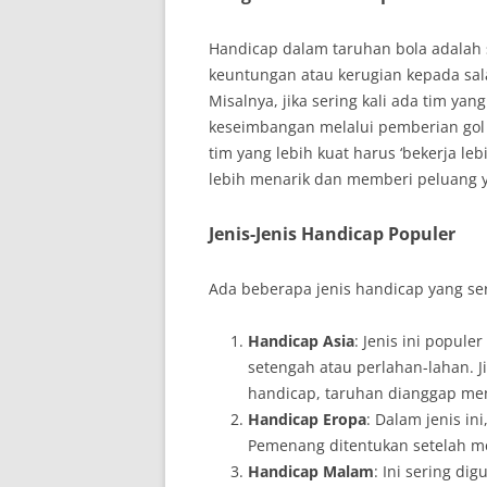
Handicap dalam taruhan bola adalah
keuntungan atau kerugian kepada sal
Misalnya, jika sering kali ada tim y
keseimbangan melalui pemberian gol 
tim yang lebih kuat harus ‘bekerja l
lebih menarik dan memberi peluang y
Jenis-Jenis Handicap Populer
Ada beberapa jenis handicap yang se
Handicap Asia
: Jenis ini popule
setengah atau perlahan-lahan. J
handicap, taruhan dianggap me
Handicap Eropa
: Dalam jenis in
Pemenang ditentukan setelah m
Handicap Malam
: Ini sering d