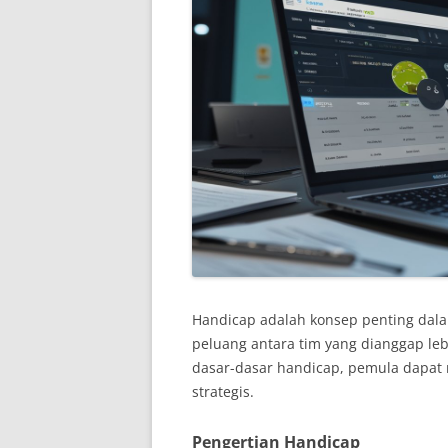
Handicap adalah konsep penting da
peluang antara tim yang dianggap l
dasar-dasar handicap, pemula dapat
strategis.
Pengertian Handicap