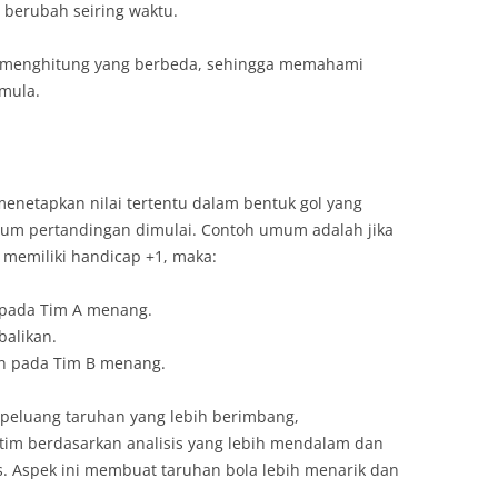
 berubah seiring waktu.
ra menghitung yang berbeda, sehingga memahami
emula.
enetapkan nilai tertentu dalam bentuk gol yang
elum pertandingan dimulai. Contoh umum adalah jika
 memiliki handicap +1, maka:
 pada Tim A menang.
balikan.
an pada Tim B menang.
peluang taruhan yang lebih berimbang,
tim berdasarkan analisis yang lebih mendalam dan
s. Aspek ini membuat taruhan bola lebih menarik dan