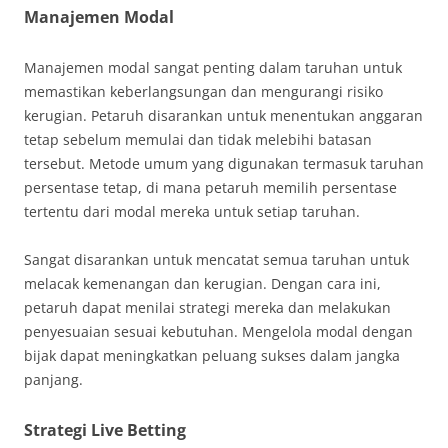
Manajemen Modal
Manajemen modal sangat penting dalam taruhan untuk
memastikan keberlangsungan dan mengurangi risiko
kerugian. Petaruh disarankan untuk menentukan anggaran
tetap sebelum memulai dan tidak melebihi batasan
tersebut. Metode umum yang digunakan termasuk taruhan
persentase tetap, di mana petaruh memilih persentase
tertentu dari modal mereka untuk setiap taruhan.
Sangat disarankan untuk mencatat semua taruhan untuk
melacak kemenangan dan kerugian. Dengan cara ini,
petaruh dapat menilai strategi mereka dan melakukan
penyesuaian sesuai kebutuhan. Mengelola modal dengan
bijak dapat meningkatkan peluang sukses dalam jangka
panjang.
Strategi Live Betting