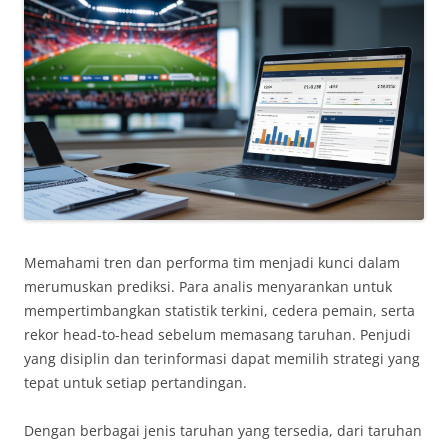
Memahami tren dan performa tim menjadi kunci dalam
merumuskan prediksi. Para analis menyarankan untuk
mempertimbangkan statistik terkini, cedera pemain, serta
rekor head-to-head sebelum memasang taruhan. Penjudi
yang disiplin dan terinformasi dapat memilih strategi yang
tepat untuk setiap pertandingan.
Dengan berbagai jenis taruhan yang tersedia, dari taruhan