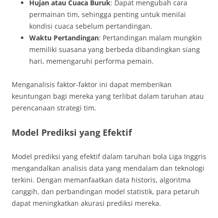
Hujan atau Cuaca Buruk
: Dapat mengubah cara
permainan tim, sehingga penting untuk menilai
kondisi cuaca sebelum pertandingan.
Waktu Pertandingan
: Pertandingan malam mungkin
memiliki suasana yang berbeda dibandingkan siang
hari, memengaruhi performa pemain.
Menganalisis faktor-faktor ini dapat memberikan
keuntungan bagi mereka yang terlibat dalam taruhan atau
perencanaan strategi tim.
Model Prediksi yang Efektif
Model prediksi yang efektif dalam taruhan bola Liga Inggris
mengandalkan analisis data yang mendalam dan teknologi
terkini. Dengan memanfaatkan data historis, algoritma
canggih, dan perbandingan model statistik, para petaruh
dapat meningkatkan akurasi prediksi mereka.