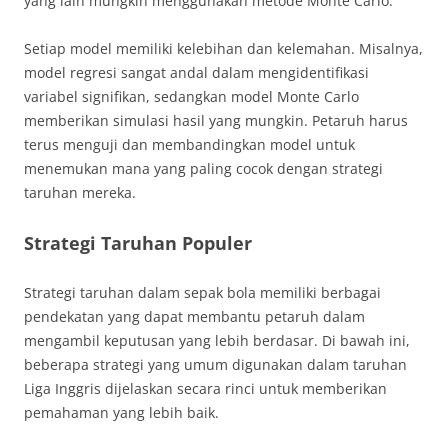
yang lain mungkin menggunakan metode Monte Carlo.
Setiap model memiliki kelebihan dan kelemahan. Misalnya,
model regresi sangat andal dalam mengidentifikasi
variabel signifikan, sedangkan model Monte Carlo
memberikan simulasi hasil yang mungkin. Petaruh harus
terus menguji dan membandingkan model untuk
menemukan mana yang paling cocok dengan strategi
taruhan mereka.
Strategi Taruhan Populer
Strategi taruhan dalam sepak bola memiliki berbagai
pendekatan yang dapat membantu petaruh dalam
mengambil keputusan yang lebih berdasar. Di bawah ini,
beberapa strategi yang umum digunakan dalam taruhan
Liga Inggris dijelaskan secara rinci untuk memberikan
pemahaman yang lebih baik.