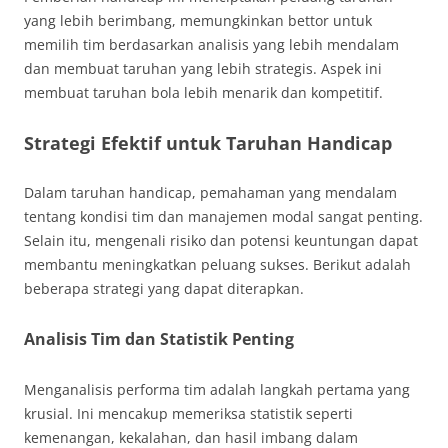
yang lebih berimbang, memungkinkan bettor untuk
memilih tim berdasarkan analisis yang lebih mendalam
dan membuat taruhan yang lebih strategis. Aspek ini
membuat taruhan bola lebih menarik dan kompetitif.
Strategi Efektif untuk Taruhan Handicap
Dalam taruhan handicap, pemahaman yang mendalam
tentang kondisi tim dan manajemen modal sangat penting.
Selain itu, mengenali risiko dan potensi keuntungan dapat
membantu meningkatkan peluang sukses. Berikut adalah
beberapa strategi yang dapat diterapkan.
Analisis Tim dan Statistik Penting
Menganalisis performa tim adalah langkah pertama yang
krusial. Ini mencakup memeriksa statistik seperti
kemenangan, kekalahan, dan hasil imbang dalam