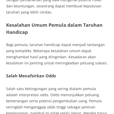
dan keuntungan, seseorang dapat membuat keputusan
taruhan yang lebih cerdas.
Kesalahan Umum Pemula dalam Taruhan
Handicap
Bagi pemula, taruhan handicap dapat menjadi tantangan
yang kompleks. Beberapa kesalahan umum dapat
menghambat hasil yang diinginkan. Kesadaran akan
kesalahan ini penting untuk meningkatkan peluang sukses.
Salah Menafsirkan Odds
Salah satu kebingungan yang sering dialami pemula
adalah interpretasi odds. Odds menunjukkan peluang
kemenangan serta potensi pengembalian uang. Pemula
seringkali menganggap odds tinggi sebagai jaminan
kemenangan, padahal ini tidak selalu benar. Mereka harus