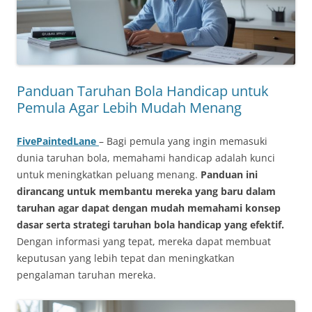
Panduan Taruhan Bola Handicap untuk
Pemula Agar Lebih Mudah Menang
FivePaintedLane
– Bagi pemula yang ingin memasuki
dunia taruhan bola, memahami handicap adalah kunci
untuk meningkatkan peluang menang.
Panduan ini
dirancang untuk membantu mereka yang baru dalam
taruhan agar dapat dengan mudah memahami konsep
dasar serta strategi taruhan bola handicap yang efektif.
Dengan informasi yang tepat, mereka dapat membuat
keputusan yang lebih tepat dan meningkatkan
pengalaman taruhan mereka.