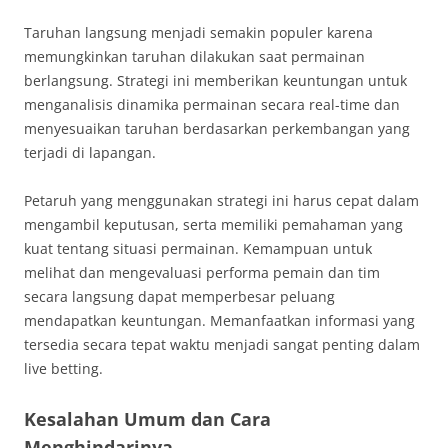
Taruhan langsung menjadi semakin populer karena
memungkinkan taruhan dilakukan saat permainan
berlangsung. Strategi ini memberikan keuntungan untuk
menganalisis dinamika permainan secara real-time dan
menyesuaikan taruhan berdasarkan perkembangan yang
terjadi di lapangan.
Petaruh yang menggunakan strategi ini harus cepat dalam
mengambil keputusan, serta memiliki pemahaman yang
kuat tentang situasi permainan. Kemampuan untuk
melihat dan mengevaluasi performa pemain dan tim
secara langsung dapat memperbesar peluang
mendapatkan keuntungan. Memanfaatkan informasi yang
tersedia secara tepat waktu menjadi sangat penting dalam
live betting.
Kesalahan Umum dan Cara
Menghindarinya