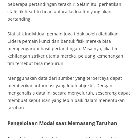
beberapa pertandingan terakhir. Selain itu, perhatikan
statistik head-to-head antara kedua tim yang akan
bertanding.
Statistik individual pemain juga tidak boleh diabaikan.
Cidera pemain kunci dan bentuk fisik mereka bisa
mempengaruhi hasil pertandingan. Misalnya, jika tim
kehilangan striker utama mereka, peluang kemenangan
tim tersebut bisa menurun.
Menggunakan data dari sumber yang terpercaya dapat
memberikan informasi yang lebih objektif. Dengan
menganalisis data ini secara menyeluruh, seseorang dapat
membuat keputusan yang lebih baik dalam menentukan
taruhan.
Pengelolaan Modal saat Memasang Taruhan