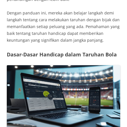
Dengan panduan ini, mereka akan belajar langkah demi
langkah tentang cara melakukan taruhan dengan bijak dan
memanfaatkan setiap peluang yang ada. Pemahaman yang
baik tentang taruhan handicap dapat memberikan
keuntungan yang signifikan dalam jangka panjang.
Dasar-Dasar Handicap dalam Taruhan Bola