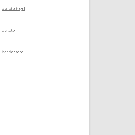
olxtoto togel
olxtoto
bandar toto