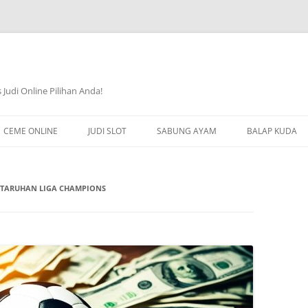
udi Online Pilihan Anda!
Skip
to
CEME ONLINE
JUDI SLOT
SABUNG AYAM
BALAP KUDA
content
 TARUHAN LIGA CHAMPIONS