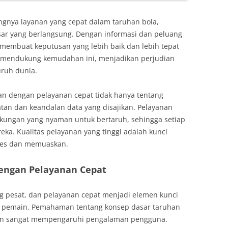
gnya layanan yang cepat dalam taruhan bola,
sar yang berlangsung. Dengan informasi dan peluang
 membuat keputusan yang lebih baik dan lebih tepat
h mendukung kemudahan ini, menjadikan perjudian
uruh dunia.
an dengan pelayanan cepat tidak hanya tentang
atan dan keandalan data yang disajikan. Pelayanan
gkungan yang nyaman untuk bertaruh, sehingga setiap
eka. Kualitas pelayanan yang tinggi adalah kunci
ses dan memuaskan.
dengan Pelayanan Cepat
g pesat, dan pelayanan cepat menjadi elemen kunci
pemain. Pemahaman tentang konsep dasar taruhan
anan sangat mempengaruhi pengalaman pengguna.