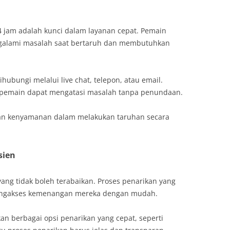
 jam adalah kunci dalam layanan cepat. Pemain
ngalami masalah saat bertaruh dan membutuhkan
ubungi melalui live chat, telepon, atau email.
, pemain dapat mengatasi masalah tanpa penundaan.
an kenyamanan dalam melakukan taruhan secara
sien
yang tidak boleh terabaikan. Proses penarikan yang
engakses kemenangan mereka dengan mudah.
n berbagai opsi penarikan yang cepat, seperti