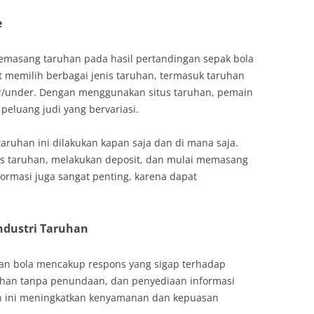
e
memasang taruhan pada hasil pertandingan sepak bola
at memilih berbagai jenis taruhan, termasuk taruhan
er/under. Dengan menggunakan situs taruhan, pemain
eluang judi yang bervariasi.
ruhan ini dilakukan kapan saja dan di mana saja.
us taruhan, melakukan deposit, dan mulai memasang
ormasi juga sangat penting, karena dapat
ndustri Taruhan
han bola mencakup respons yang sigap terhadap
han tanpa penundaan, dan penyediaan informasi
an ini meningkatkan kenyamanan dan kepuasan