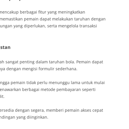
mencakup berbagai fitur yang meningkatkan
ni memastikan pemain dapat melakukan taruhan dengan
ngan yang diperlukan, serta mengelola transaksi
nstan
dah sangat penting dalam taruhan bola. Pemain dapat
ya dengan mengisi formulir sederhana.
ehingga pemain tidak perlu menunggu lama untuk mulai
 menawarkan berbagai metode pembayaran seperti
it.
ersedia dengan segera, memberi pemain akses cepat
dingan yang diinginkan.